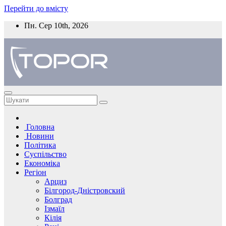
Перейти до вмісту
Пн. Сер 10th, 2026
Головна
Новини
Політика
Суспільство
Економіка
Регіон
Арциз
Білгород-Дністровский
Болград
Ізмаїл
Кілія