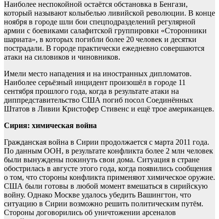
Наиболее неспокойной остаётся обстановка в Бенгази,
который называют колыбелью ливийской революции. В конце
ноября в городе шли бои спецподразделений регулярной
армии с боевиками салафитской группировки «Сторонники
шариата», в которых погибли более 20 человек и десятки
пострадали. В городе практически ежедневно совершаются
атаки на силовиков и чиновников.
Имели место нападения и на иностранных дипломатов.
Наиболее серьёзный инцидент произошёл в городе 11
сентября прошлого года, когда в результате атаки на
диппредставительство США погиб посол Соединённых
Штатов в Ливии Кристофер Стивенс и ещё трое американцев.
Сирия: химическая война
Гражданская война в Сирии продолжается с марта 2011 года.
По данным ООН, в результате конфликта более 2 млн человек
были вынуждены покинуть свои дома. Ситуация в стране
обострилась в августе этого года, когда появились сообщения
о том, что стороны конфликта применяют химическое оружие.
США были готовы в любой момент вмешаться в сирийскую
войну. Однако Москве удалось убедить Вашингтон, что
ситуацию в Сирии возможно решить политическим путём.
Стороны договорились об уничтожении арсеналов