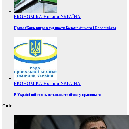
ЕКОНОМІКА
Новини
УКРАЇНА
ПриватБанк виграв суд проти Коломойського і Боголюбова
ЕКОНОМІКА
Новини
УКРАЇНА
В Україні обіцяють не заважати бізнесу працювати
Світ