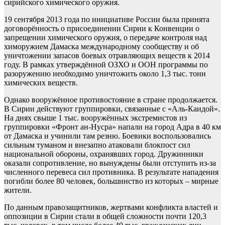
сирийского химического оружия.
19 сентября 2013 года по инициативе России была принята
договорённость о присоединении Сирии к Конвенции о
запрещении химического оружия, о передаче контроля над
химоружием Дамаска международному сообществу и об
уничтожении запасов боевых отравляющих веществ к 2014
году. В рамках утверждённой ОЗХО и ООН программы по
разоружению необходимо уничтожить около 1,3 тыс. тонн
химических веществ.
Однако вооружённое противостояние в стране продолжается.
В Сирии действуют группировки, связанные с «Аль-Каидой».
На днях свыше 1 тыс. вооружённых экстремистов из
группировки «Фронт ан-Нусра» напали на город Адра в 40 км
от Дамаска и учинили там резню. Боевики воспользовались
сильным туманом и внезапно атаковали блокпост сил
национальной обороны, охранявших город. Дружинники
оказали сопротивление, но вынуждены были отступить из-за
численного перевеса сил противника. В результате нападения
погибли более 80 человек, большинство из которых – мирные
жители.
По данным правозащитников, жертвами конфликта властей и
оппозиции в Сирии стали в общей сложности почти 120,3