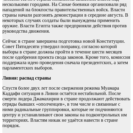
несколькими городами. На Синае боевики организовали ряд
нападений на блокпосты правительственных войск. Власти
страны начали разгонять демонстрации в середине августа. В
некоторых случаях солдаты были вынуждены применить
оружие. Власти Египта также предприняли действия против
руководства движения.
Сейчас в стране завершена подготовка новой Конституции.
Совет Пятидесяти утвердил поправку, согласно которой
выборы в стране должны пройти в течение шести месяцев
после одобрения проекта свода законов. Кроме того, комиссия
поддержала идею проведения сначала президентских, а затем
парламентских выборов.
Ливия: распад страны
Спустя более двух лет после свержения режима Муамара
Каддафи ситуация в Ливии остаётся нестабильной. После
смерти лидера Джамахирии в стране продолжают действовать
отряды бывших «ополченцев», в том числе и связанные с
ними радикальные группировки, которые не подчиняются
центру и устанавливают свои законы на подконтрольных им
территориях. Властям никак не удаётся навести в стране
порядок.