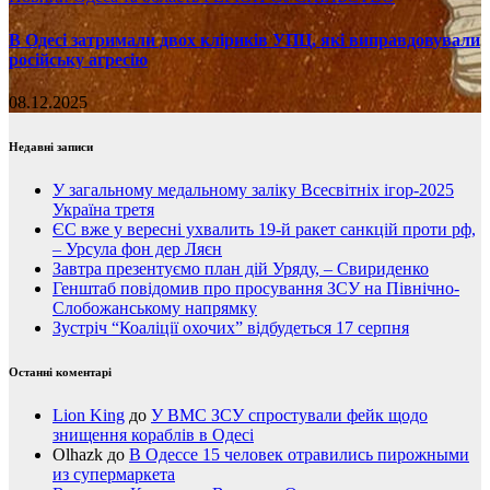
В Одесі затримали двох кліриків УПЦ, які виправдовували
російську агресію
08.12.2025
Недавні записи
У загальному медальному заліку Всесвітніх ігор-2025
Україна третя
ЄС вже у вересні ухвалить 19-й ракет санкцій проти рф,
– Урсула фон дер Ляєн
Завтра презентуємо план дій Уряду, – Свириденко
Генштаб повідомив про просування ЗСУ на Північно-
Слобожанському напрямку
Зустріч “Коаліції охочих” відбудеться 17 серпня
Останні коментарі
Lion King
до
У ВМС ЗСУ спростували фейк щодо
знищення кораблів в Одесі
Olhazk
до
В Одессе 15 человек отравились пирожными
из супермаркета