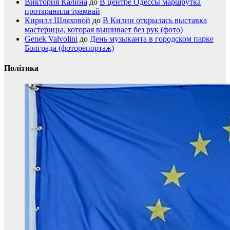
Виктория Калина
до
В центре Одессы маршрутка
протаранила трамвай
Кирилл Шляховой
до
В Килии открылась выставка
мастерицы, которая вышивает без рук (фото)
Genek Valvolini
до
День музыканта в городском парке
Болграда (фоторепортаж)
Політика