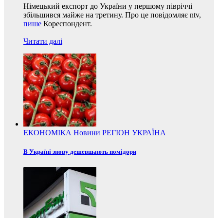
Німецький експорт до України у першому півріччі
збільшився майже на третину. Про це повідомляє ntv,
пише
Кореспондент.
Читати далі
ЕКОНОМІКА
Новини
РЕГІОН
УКРАЇНА
В Україні знову дешевшають помідори