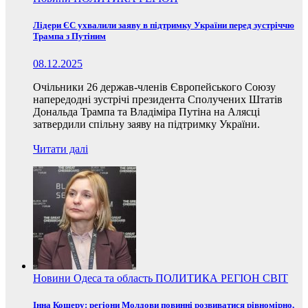
Лідери ЄС ухвалили заяву в підтримку України перед зустріччю
Трампа з Путіним
08.12.2025
Очільники 26 держав-членів Європейського Союзу
напередодні зустрічі президента Сполучених Штатів
Дональда Трампа та Владіміра Путіна на Алясці
затвердили спільну заяву на підтримку України.
Читати далі
Новини
Одеса та область
ПОЛИТИКА
РЕГІОН
СВІТ
Інна Кошеру: регіони Молдови повинні розвиватися рівномірно,