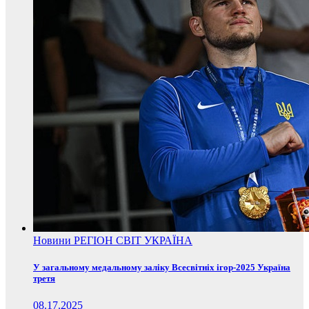
Новини
РЕГІОН
СВІТ
УКРАЇНА
У загальному медальному заліку Всесвітніх ігор-2025 Україна
третя
08.17.2025