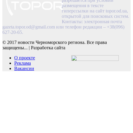
разрешается при условии
размещения в тексте
гиперссылки на сайт topor.od.ua,
открытой для поисковых систем.
Контакты: электронная почта
gazeta.topor.od@gmail.com
или телефон редакции – +38(096)
627-20-65.
© 2017 новости Черноморского региона. Все права
защищены...
|
Разработка сайта
О проекте
Реклама
Вакансии