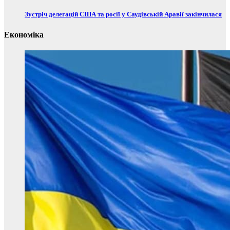
Зустріч делегацій США та росії у Саудівській Аравії закінчилася
Економіка