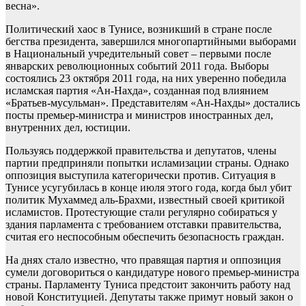
весна».
Политический хаос в Тунисе, возникший в стране после
бегства президента, завершился многопартийными выборами
в Национальный учредительный совет – первыми после
январских революционных событий 2011 года. Выборы
состоялись 23 октября 2011 года, на них уверенно победила
исламская партия «Ан-Нахда», созданная под влиянием
«Братьев-мусульман». Представителям «Ан-Нахды» достались
посты премьер-министра и министров иностранных дел,
внутренних дел, юстиции.
Пользуясь поддержкой правительства и депутатов, члены
партии предприняли попытки исламизации страны. Однако
оппозиция выступила категорически против. Ситуация в
Тунисе усугубилась в конце июля этого года, когда был убит
политик Мухаммед аль-Брахми, известный своей критикой
исламистов. Протестующие стали регулярно собираться у
здания парламента с требованием отставки правительства,
считая его неспособным обеспечить безопасность граждан.
На днях стало известно, что правящая партия и оппозиция
сумели договориться о кандидатуре нового премьер-министра
страны. Парламенту Туниса предстоит закончить работу над
новой Конституцией. Депутаты также примут новый закон о