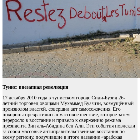
Тунис: внезапная революция
17 декабря 2010 года в тунисском городе Сиди-Бузид 26-
летний торговец овощами Мухаммед Буазизи, возмущённый
произволом властей, совершил акт самосожжения. Его
похороны превратились в массовое шествие, которое затем
переросло в восстание и привело к свержению режима
президента Зин аль-Абидина бен Али. Эти события повлекли
за собой массовые антиправительственные восстания по
всему региону, получившие в итоге название «арабская