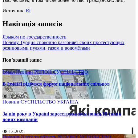
тыс. человек, в том числе более 40 тыс. гражданских лиц.
Источник:
Rt
Навігація записів
Языком по государственности
Почему Турция спокойно разгоняет своих протестующих
резиновыми пулями, газом и водомётами
Пов’язаний запис
Ізмаїл
Новини
РЕГІОН
СУСПІЛЬСТВО
В Ізмаїлі відбувся форум національних спільнот
08.15.2025
Новини
СУСПІЛЬСТВО
УКРАЇНА
За пів року в Україні зареєструвалося понад 18 тисяч
нових компаній
08.13.2025
Новини
Одеса та область
РЕГІОН
СУСПІЛЬСТВО