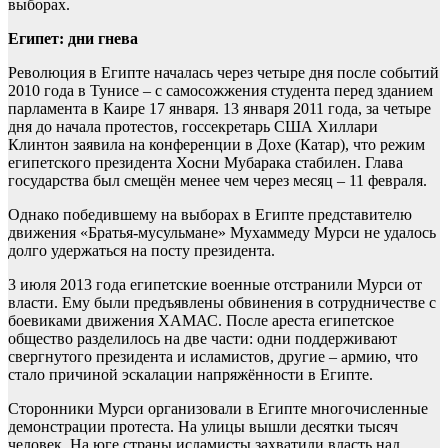
выборах.
Египет: дни гнева
Революция в Египте началась через четыре дня после событий
2010 года в Тунисе – с самосожжения студента перед зданием
парламента в Каире 17 января. 13 января 2011 года, за четыре
дня до начала протестов, госсекретарь США Хиллари
Клинтон заявила на конференции в Дохе (Катар), что режим
египетского президента Хосни Мубарака стабилен. Глава
государства был смещён менее чем через месяц – 11 февраля.
Однако победившему на выборах в Египте представителю
движения «Братья-мусульмане» Мухаммеду Мурси не удалось
долго удержаться на посту президента.
3 июля 2013 года египетские военные отстранили Мурси от
власти. Ему были предъявлены обвинения в сотрудничестве с
боевиками движения ХАМАС. После ареста египетское
общество разделилось на две части: одни поддерживают
свергнутого президента и исламистов, другие – армию, что
стало причиной эскалации напряжённости в Египте.
Сторонники Мурси организовали в Египте многочисленные
демонстрации протеста. На улицы вышли десятки тысяч
человек. На юге страны исламисты захватили власть над