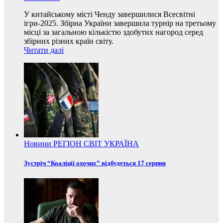
У китайському місті Ченду завершилися Всесвітні
ігри-2025. Збірна України завершила турнір на третьому
місці за загальною кількістю здобутих нагород серед
збірних різних країн світу.
Читати далі
Новини
РЕГІОН
СВІТ
УКРАЇНА
Зустріч “Коаліції охочих” відбудеться 17 серпня