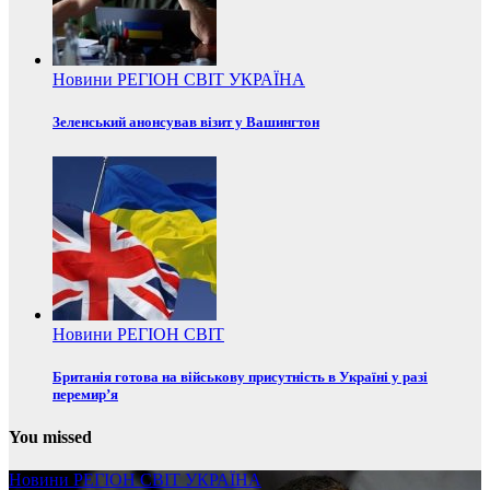
Новини
РЕГІОН
СВІТ
УКРАЇНА
Зеленський анонсував візит у Вашингтон
Новини
РЕГІОН
СВІТ
Британія готова на військову присутність в Україні у разі
перемир’я
You missed
Новини
РЕГІОН
СВІТ
УКРАЇНА