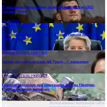
У загальному медальному заліку Всесвітніх ігор-2025
Україна третя
08.17.2025
Новини
РЕГІОН
УКРАЇНА
ЄС вже у вересні ухвалить 19-й ракет санкцій проти рф, –
Урсула фон дер Ляєн
08.17.2025
Новини
РЕГІОН
УКРАЇНА
Завтра презентуємо план дій Уряду, – Свириденко
08.17.2025
Новини
РЕГІОН
УКРАЇНА
Генштаб повідомив про просування ЗСУ на Північно-
Слобожанському напрямку
08.17.2025
Использование материалов сайта