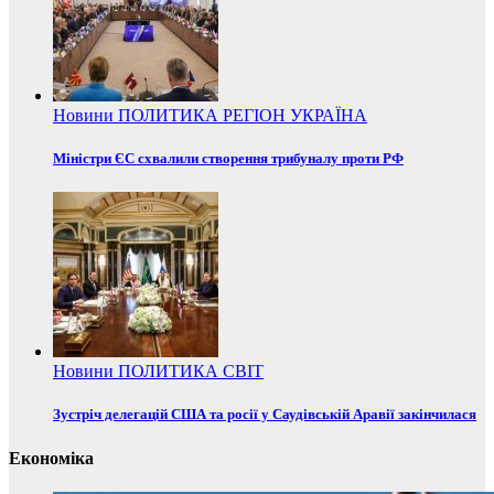
Новини
ПОЛИТИКА
РЕГІОН
УКРАЇНА
Міністри ЄС схвалили створення трибуналу проти РФ
Новини
ПОЛИТИКА
СВІТ
Зустріч делегацій США та росії у Саудівській Аравії закінчилася
Економіка