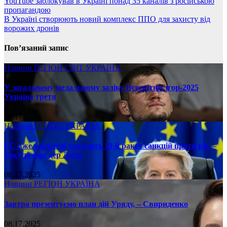
YouTube заблокував в Україні понад 35 каналів з російською
пропагандою
В Україні створюють новий комплекс ППО для захисту від
ворожих дронів
Пов’язаний запис
Новини
РЕГІОН
СВІТ
УКРАЇНА
У загальному медальному заліку Всесвітніх ігор-2025
Україна третя
08.17.2025
Новини
РЕГІОН
УКРАЇНА
ЄС вже у вересні ухвалить 19-й ракет санкцій проти рф, –
Урсула фон дер Ляєн
08.17.2025
Новини
РЕГІОН
УКРАЇНА
Завтра презентуємо план дій Уряду, – Свириденко
08.17.2025