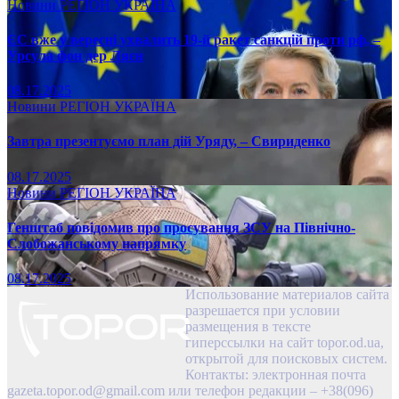
Новини
РЕГІОН
УКРАЇНА
ЄС вже у вересні ухвалить 19-й ракет санкцій проти рф, –
Урсула фон дер Ляєн
08.17.2025
Новини
РЕГІОН
УКРАЇНА
Завтра презентуємо план дій Уряду, – Свириденко
08.17.2025
Новини
РЕГІОН
УКРАЇНА
Генштаб повідомив про просування ЗСУ на Північно-
Слобожанському напрямку
08.17.2025
Использование материалов сайта
разрешается при условии
размещения в тексте
гиперссылки на сайт topor.od.ua,
открытой для поисковых систем.
Контакты: электронная почта
gazeta.topor.od@gmail.com
или телефон редакции – +38(096)