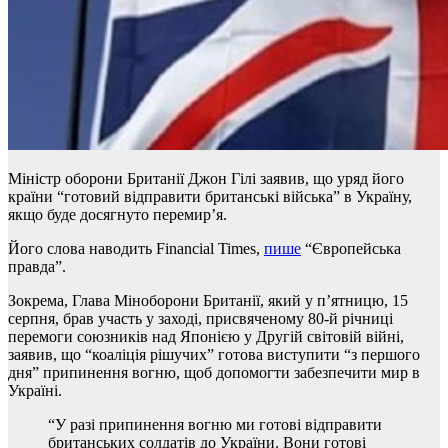
Міністр оборони Британії Джон Гілі заявив, що уряд його
країни “готовий відправити британські війська” в Україну,
якщо буде досягнуто перемир’я.
Його слова наводить Financial Times,
пише
“Європейська
правда”.
Зокрема, Глава Міноборони Британії, який у п’ятницю, 15
серпня, брав участь у заході, присвяченому 80-й річниці
перемоги союзників над Японією у Другій світовій війні,
заявив, що “коаліція рішучих” готова виступити “з першого
дня” припинення вогню, щоб допомогти забезпечити мир в
Україні.
“У разі припинення вогню ми готові відправити
британських солдатів до України. Вони готові