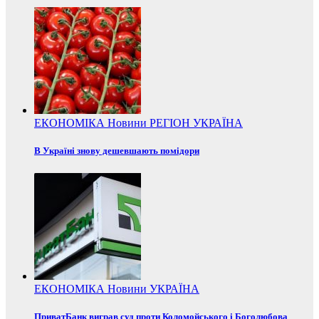
ЕКОНОМІКА
Новини
РЕГІОН
УКРАЇНА
В Україні знову дешевшають помідори
ЕКОНОМІКА
Новини
УКРАЇНА
ПриватБанк виграв суд проти Коломойського і Боголюбова