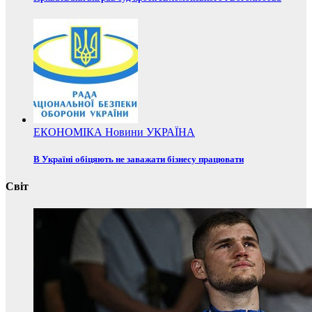
ЕКОНОМІКА
Новини
УКРАЇНА
В Україні обіцяють не заважати бізнесу працювати
Світ