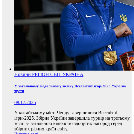
Новини
РЕГІОН
СВІТ
УКРАЇНА
У загальному медальному заліку Всесвітніх ігор-2025 Україна
третя
08.17.2025
У китайському місті Ченду завершилися Всесвітні
ігри-2025. Збірна України завершила турнір на третьому
місці за загальною кількістю здобутих нагород серед
збірних різних країн світу.