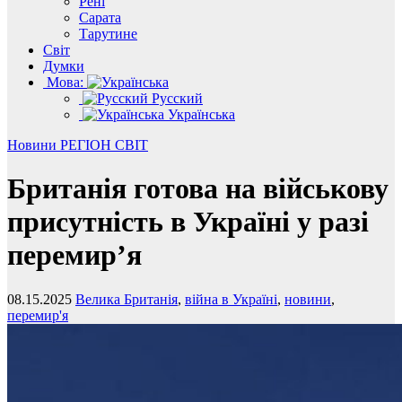
Рені
Сарата
Тарутине
Світ
Думки
Мова:
Русский
Українська
Новини
РЕГІОН
СВІТ
Британія готова на військову
присутність в Україні у разі
перемир’я
08.15.2025
Велика Британія
,
війна в Україні
,
новини
,
перемир'я