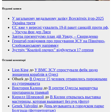
Недавні записи
У загальному медальному заліку Всесвітніх ігор-2025
Україна третя
ЄС вже у вересні ухвалить 19-й ракет санкцій проти рф,
– Урсула фон дер Ляєн
Завтра презентуємо план дій Уряду, – Свириденко
Генштаб повідомив про просування ЗСУ на Північно-
Слобожанському напрямку
Зустріч “Коаліції охочих” відбудеться 17 серпня
Останні коментарі
Lion King
до
У ВМС ЗСУ спростували фейк щодо
знищення кораблів в Одесі
Olhazk
до
В Одессе 15 человек отравились пирожными
из супермаркета
Виктория Калина
до
В центре Одессы маршрутка
протаранила трамвай
Кирилл Шляховой
до
В Килии открылась выставка
мастерицы, которая вышивает без рук (фото)
Genek Valvolini
до
День музыканта в городском парке
Болграда (фоторепортаж)