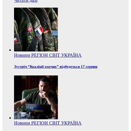
Читати далі
Новини
РЕГІОН
СВІТ
УКРАЇНА
Зустріч “Коаліції охочих” відбудеться 17 серпня
Новини
РЕГІОН
СВІТ
УКРАЇНА