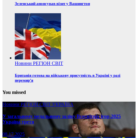
Зеленський анонсував візит у Вашингтон
Новини
РЕГІОН
СВІТ
Британія готова на військову присутність в Україні у разі
перемир’я
You missed
Новини
РЕГІОН
СВІТ
УКРАЇНА
У загальному медальному заліку Всесвітніх ігор-2025
Україна третя
08.17.2025