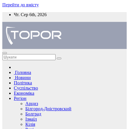
Перейти до вмісту
Чт. Сер 6th, 2026
Головна
Новини
Політика
Суспільство
Економіка
Регіон
Арциз
Білгород-Дністровский
Болград
Ізмаїл
Кілія