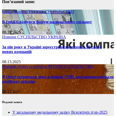
Пов’язаний запис
Ізмаїл
Новини
РЕГІОН
СУСПІЛЬСТВО
В Ізмаїлі відбувся форум національних спільнот
08.15.2025
Новини
СУСПІЛЬСТВО
УКРАЇНА
За пів року в Україні зареєструвалося понад 18 тисяч
нових компаній
08.13.2025
Новини
Одеса та область
РЕГІОН
СУСПІЛЬСТВО
В Одесі затримали двох кліриків УПЦ, які виправдовували
російську агресію
08.12.2025
Недавні записи
У загальному медальному заліку Всесвітніх ігор-2025