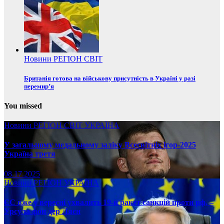
Новини
РЕГІОН
СВІТ
Британія готова на військову присутність в Україні у разі
перемир’я
You missed
Новини
РЕГІОН
СВІТ
УКРАЇНА
У загальному медальному заліку Всесвітніх ігор-2025
Україна третя
08.17.2025
Новини
РЕГІОН
УКРАЇНА
ЄС вже у вересні ухвалить 19-й ракет санкцій проти рф, –
Урсула фон дер Ляєн