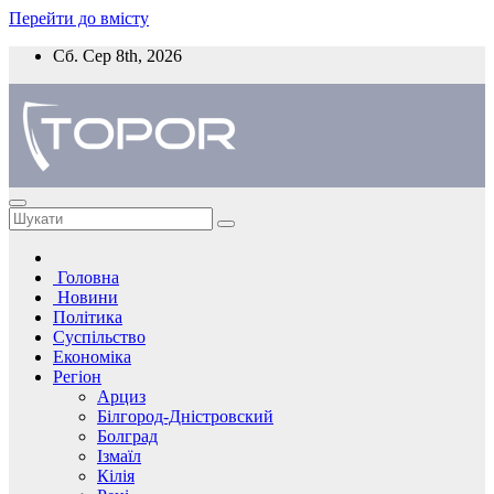
Перейти до вмісту
Сб. Сер 8th, 2026
Головна
Новини
Політика
Суспільство
Економіка
Регіон
Арциз
Білгород-Дністровский
Болград
Ізмаїл
Кілія