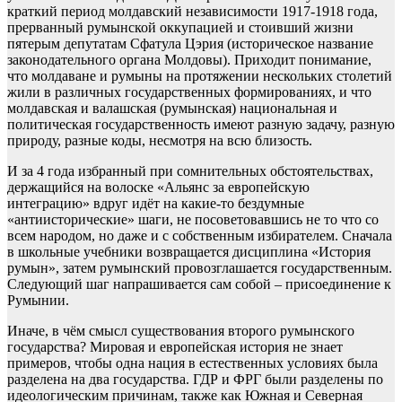
краткий период молдавский независимости 1917-1918 года,
прерванный румынской оккупацией и стоивший жизни
пятерым депутатам Сфатула Цэрия (историческое название
законодательного органа Молдовы). Приходит понимание,
что молдаване и румыны на протяжении нескольких столетий
жили в различных государственных формированиях, и что
молдавская и валашская (румынская) национальная и
политическая государственность имеют разную задачу, разную
природу, разные коды, несмотря на всю близость.
И за 4 года избранный при сомнительных обстоятельствах,
держащийся на волоске «Альянс за европейскую
интеграцию» вдруг идёт на какие-то бездумные
«антиисторические» шаги, не посоветовавшись не то что со
всем народом, но даже и с собственным избирателем. Сначала
в школьные учебники возвращается дисциплина «История
румын», затем румынский провозглашается государственным.
Следующий шаг напрашивается сам собой – присоединение к
Румынии.
Иначе, в чём смысл существования второго румынского
государства? Мировая и европейская история не знает
примеров, чтобы одна нация в естественных условиях была
разделена на два государства. ГДР и ФРГ были разделены по
идеологическим причинам, также как Южная и Северная