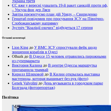
Україна третя
ЄС вже у вересні ухвалить 19-й ракет санкцій проти рф,
– Урсула фон дер Ляєн
Завтра презентуємо план дій Уряду, – Свириденко
Генштаб повідомив про просування ЗСУ на Північно-
Слобожанському напрямку
Зустріч “Коаліції охочих” відбудеться 17 серпня
Останні коментарі
Lion King
до
У ВМС ЗСУ спростували фейк щодо
знищення кораблів в Одесі
Olhazk
до
В Одессе 15 человек отравились пирожными
из супермаркета
Виктория Калина
до
В центре Одессы маршрутка
протаранила трамвай
Кирилл Шляховой
до
В Килии открылась выставка
мастерицы, которая вышивает без рук (фото)
Genek Valvolini
до
День музыканта в городском парке
Болграда (фоторепортаж)
Політика