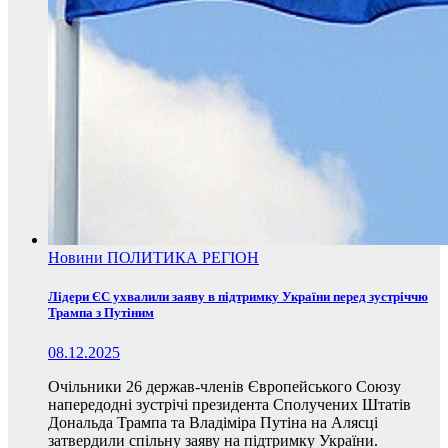
Новини
ПОЛИТИКА
РЕГІОН
Лідери ЄС ухвалили заяву в підтримку України перед зустріччю
Трампа з Путіним
08.12.2025
Очільники 26 держав-членів Європейського Союзу
напередодні зустрічі президента Сполучених Штатів
Дональда Трампа та Владіміра Путіна на Алясці
затвердили спільну заяву на підтримку України.