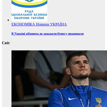
ЕКОНОМІКА
Новини
УКРАЇНА
В Україні обіцяють не заважати бізнесу працювати
Світ