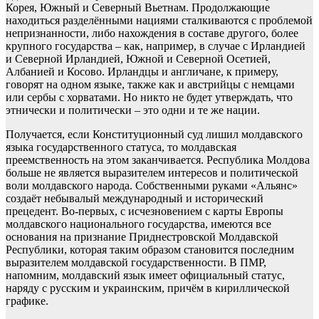
Корея, Южный и Северный Вьетнам. Продолжающие
находиться разделёнными нациями сталкиваются с проблемой
непризнанности, либо нахождения в составе другого, более
крупного государства – как, например, в случае с Ирландией
и Северной Ирландией, Южной и Северной Осетией,
Албанией и Косово. Ирландцы и англичане, к примеру,
говорят на одном языке, также как и австрийцы с немцами
или сербы с хорватами. Но никто не будет утверждать, что
этнически и политически – это одни и те же нации.
Получается, если Конституционный суд лишил молдавского
языка государственного статуса, то молдавская
преемственность на этом заканчивается. Республика Молдова
больше не является выразителем интересов и политической
воли молдавского народа. Собственными руками «Альянс»
создаёт небывалый международный и исторический
прецедент. Во-первых, с исчезновением с карты Европы
молдавского национального государства, имеются все
основания на признание Приднестровской Молдавской
Республики, которая таким образом становится последним
выразителем молдавской государственности. В ПМР,
напомним, молдавский язык имеет официальный статус,
наряду с русским и украинским, причём в кириллической
графике.