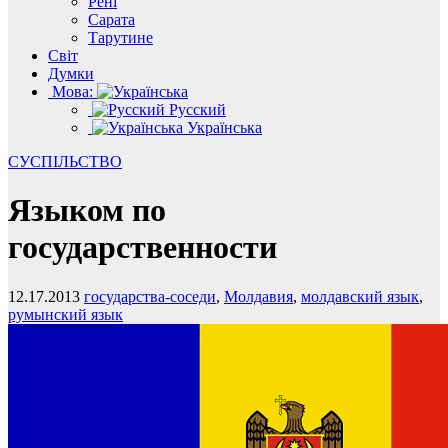
Рені
Сарата
Тарутине
Світ
Думки
Мова:
Русский
Українська
СУСПІЛЬСТВО
Языком по
государственности
12.17.2013
государства-соседи
,
Молдавия
,
молдавский язык
,
румынский язык