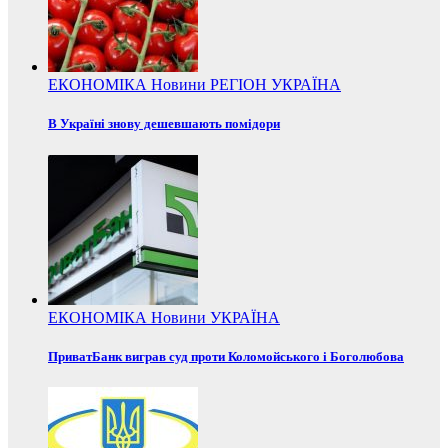
ЕКОНОМІКА
Новини
РЕГІОН
УКРАЇНА
В Україні знову дешевшають помідори
ЕКОНОМІКА
Новини
УКРАЇНА
ПриватБанк виграв суд проти Коломойського і Боголюбова