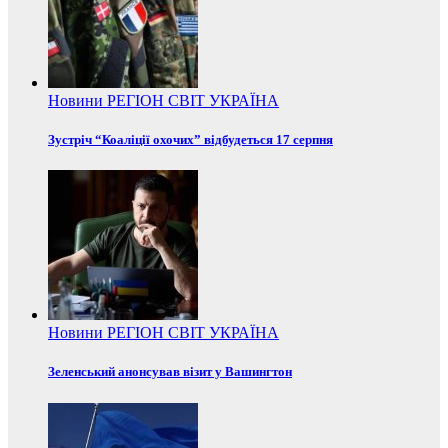
Новини
РЕГІОН
СВІТ
УКРАЇНА
Зустріч “Коаліції охочих” відбудеться 17 серпня
Новини
РЕГІОН
СВІТ
УКРАЇНА
Зеленський анонсував візит у Вашингтон