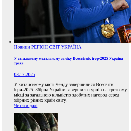
Новини
РЕГІОН
СВІТ
УКРАЇНА
У загальному медальному заліку Всесвітніх ігор-2025 Україна
третя
08.17.2025
У китайському місті Ченду завершилися Всесвітні
ігри-2025. Збірна України завершила турнір на третьому
місці за загальною кількістю здобутих нагород серед
збірних різних країн світу.
Читати далі