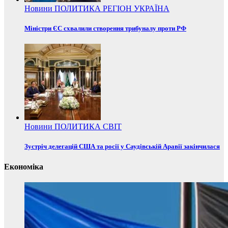
Новини
ПОЛИТИКА
РЕГІОН
УКРАЇНА
Міністри ЄС схвалили створення трибуналу проти РФ
Новини
ПОЛИТИКА
СВІТ
Зустріч делегацій США та росії у Саудівській Аравії закінчилася
Економіка