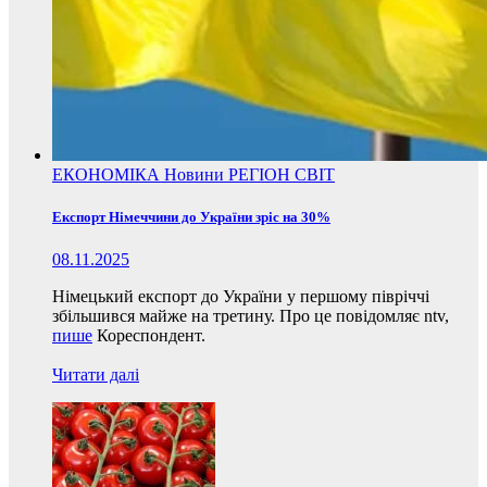
ЕКОНОМІКА
Новини
РЕГІОН
СВІТ
Експорт Німеччини до України зріс на 30%
08.11.2025
Німецький експорт до України у першому півріччі
збільшився майже на третину. Про це повідомляє ntv,
пише
Кореспондент.
Читати далі