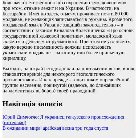
Большая ответственность по сохранению «молдовенизма»,
при этом, отныне лежит и на Украине. В частности, на
Бессарабии. Именно здесь, отмечу, проживает почти 80 000
молдаван, не желающих записываться в румыны. Кроме того,
молдавский язык в Украине защищён законодательно – в
соответствии с законом Кивалова-Колесниченко «Про основы
государственной языковой политики», молдавский язык
является отдельным от румынского. При этом не уточняется,
какую версию письменность должны использовать
украинские молдаване – латиницу или более привычную
кириллицу.
Выходит, наш край сегодня, как и на протяжении веков, вновь
становится ареной для некоторого геополитического
противостояния. И как прежде – защитником определённой
группы населения, покинутой (надеюсь, до ближайших
парламентских выборов) своей прародиной.
Навігація записів
Юрий Димчогло: Я украинец гагаузского происхождения
(интервью)
В ожидании мира: арабская весна три года спустя