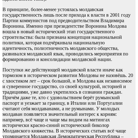
В принципе, более-менее устоялась молдавская
государственность лишь после прихода к власти в 2001 году
Партии коммунистов под предводительством Владимира
Воронина. Именно при президентстве Воронина Молдова
вошла в новый исторический этап государственного
строительства: была признана концепция национальной
политики, которая подчёркивала национальную
идентичность, полиэтничность молдавского общества,
развивался молдавский язык, проводились мероприятия по
формированию и консолидации молдавской нации.
Поступки же действующей молдавской власти иначе как
тормозом в историческом развитии Молдовы не назовёшь. 20
с хвостиком лет – срок большой, и Молдова как независимое
и суверенное государство, со своей культурой, историей и
традициями, уже давно укрепилось в сознании граждан.
Причём даже те, кто с удовольствием берёт румынский
паспорт и уезжает за границу, в Италии или Португалии
считают себя молдаванами, а не румынами. У молодых
молдаван появляется значительный интерес к корням:
например, всё чаще и чаще мы видим на митингах
исторически красно-синий исторический биколор
Молдавского княжества. В исторических статьях всё чаще
упоминается Молдавская Демократическая Республика –