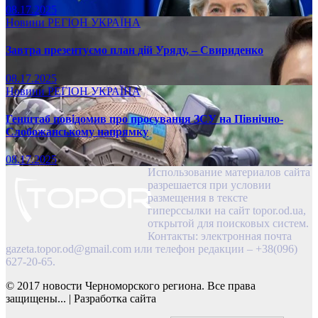
08.17.2025
Новини
РЕГІОН
УКРАЇНА
Завтра презентуємо план дій Уряду, – Свириденко
08.17.2025
Новини
РЕГІОН
УКРАЇНА
Генштаб повідомив про просування ЗСУ на Північно-
Слобожанському напрямку
08.17.2025
Использование материалов сайта
разрешается при условии
размещения в тексте
гиперссылки на сайт topor.od.ua,
открытой для поисковых систем.
Контакты: электронная почта
gazeta.topor.od@gmail.com
или телефон редакции – +38(096)
627-20-65.
© 2017 новости Черноморского региона. Все права
защищены...
|
Разработка сайта