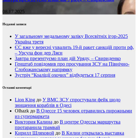
08.17.2025
Недавні записи
У загальному медальному заліку Всесвітніх ігор-2025
Україна третя
ЄС вже у вересні ухвалить 19-й ракет санкцій проти рф,
– Урсула фон дер Ляєн
Завтра презентуємо план дій Уряду, – Свириденко
Генштаб повідомив про просування ЗСУ на Північно-
Слобожанському напрямку
Зустріч “Коаліції охочих” відбудеться 17 серпня
Останні коментарі
Lion King
до
У ВМС ЗСУ спростували фейк щодо
знищення кораблів в Одесі
Olhazk
до
В Одессе 15 человек отравились пирожными
из супермаркета
Виктория Калина
до
В центре Одессы маршрутка
протаранила трамвай
Кирилл Шляховой
до
В Килии открылась выставка