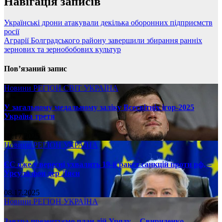
Навігація записів
Українські дрони атакували декілька оборонних підприємств
росії
Аграрії Болградського району завершили збирання ранніх
зернових та зернобобових культур
Пов’язаний запис
Новини
РЕГІОН
СВІТ
УКРАЇНА
У загальному медальному заліку Всесвітніх ігор-2025
Україна третя
08.17.2025
Новини
РЕГІОН
УКРАЇНА
ЄС вже у вересні ухвалить 19-й ракет санкцій проти рф, –
Урсула фон дер Ляєн
08.17.2025
Новини
РЕГІОН
УКРАЇНА
Завтра презентуємо план дій Уряду, – Свириденко