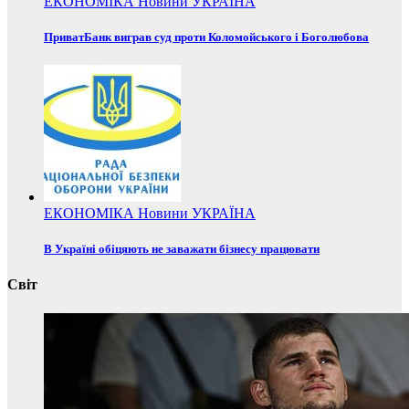
ЕКОНОМІКА
Новини
УКРАЇНА
ПриватБанк виграв суд проти Коломойського і Боголюбова
ЕКОНОМІКА
Новини
УКРАЇНА
В Україні обіцяють не заважати бізнесу працювати
Світ