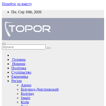
Перейти до вмісту
Пн. Сер 10th, 2026
Головна
Новини
Політика
Суспільство
Економіка
Регіон
Арциз
Білгород-Дністровский
Болград
Ізмаїл
Кілія