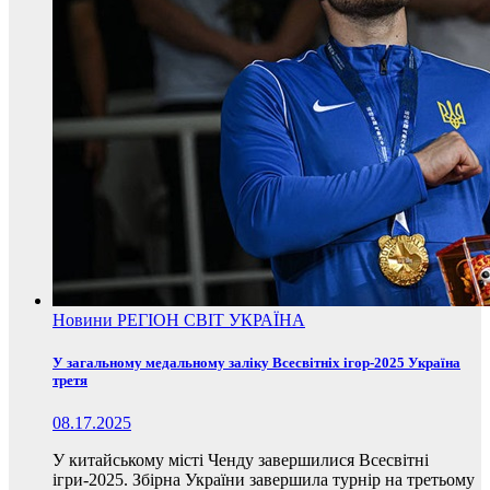
Новини
РЕГІОН
СВІТ
УКРАЇНА
У загальному медальному заліку Всесвітніх ігор-2025 Україна
третя
08.17.2025
У китайському місті Ченду завершилися Всесвітні
ігри-2025. Збірна України завершила турнір на третьому