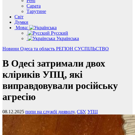
Рені
Сарата
Тарутине
Світ
Думки
Мова:
Русский
Українська
Новини
Одеса та область
РЕГІОН
СУСПІЛЬСТВО
В Одесі затримали двох
кліриків УПЦ, які
виправдовували російську
агресію
08.12.2025
попи на службі дияволу
,
СБУ
,
УПЦ