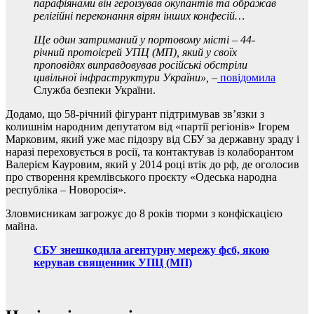
парафіянами він героїзував окупантів та ображав
релігійні переконання вірян інших конфесій…
Ще один затриманий у портовому місті – 44-
річний протоієрей УПЦ (МП), який у своїх
проповідях виправдовував російські обстріли
цивільної інфраструктури України»,
–
повідомила
Служба безпеки України.
Додамо, що 58-річний фігурант підтримував зв’язки з
колишнім народним депутатом від «партії регіонів» Ігорем
Марковим, який уже має підозру від СБУ за державну зраду і
наразі переховується в росії, та контактував із колаборантом
Валерієм Кауровим, який у 2014 році втік до рф, де оголосив
про створення кремлівського проєкту «Одеська народна
республіка – Новоросія».
Зловмисникам загрожує до 8 років тюрми з конфіскацією
майна.
СБУ знешкодила агентурну мережу фсб, якою
керував священник УПЦ (МП)