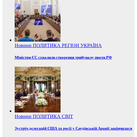
Новини
ПОЛИТИКА
РЕГІОН
УКРАЇНА
Міністри ЄС схвалили створення трибуналу проти РФ
Новини
ПОЛИТИКА
СВІТ
Зустріч делегацій США та росії у Саудівській Аравії закінчилася