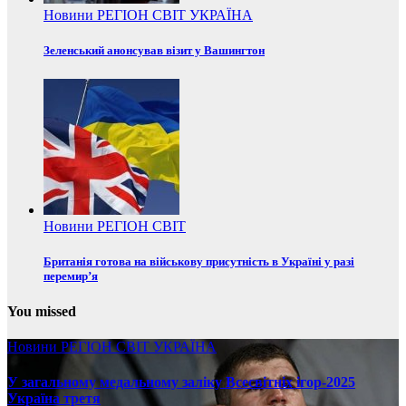
Новини
РЕГІОН
СВІТ
УКРАЇНА
Зеленський анонсував візит у Вашингтон
Новини
РЕГІОН
СВІТ
Британія готова на військову присутність в Україні у разі
перемир’я
You missed
Новини
РЕГІОН
СВІТ
УКРАЇНА
У загальному медальному заліку Всесвітніх ігор-2025
Україна третя