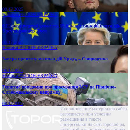
08.17.2025
Новини
РЕГІОН
УКРАЇНА
ЄС вже у вересні ухвалить 19-й ракет санкцій проти рф, –
Урсула фон дер Ляєн
08.17.2025
Новини
РЕГІОН
УКРАЇНА
Завтра презентуємо план дій Уряду, – Свириденко
08.17.2025
Новини
РЕГІОН
УКРАЇНА
Генштаб повідомив про просування ЗСУ на Північно-
Слобожанському напрямку
08.17.2025
Использование материалов сайта
разрешается при условии
размещения в тексте
гиперссылки на сайт topor.od.ua,
открытой для поисковых систем.