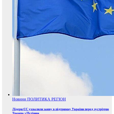
Новини
ПОЛИТИКА
РЕГІОН
Лідери ЄС ухвалили заяву в підтримку України перед зустріччю
Трампа з Путіним