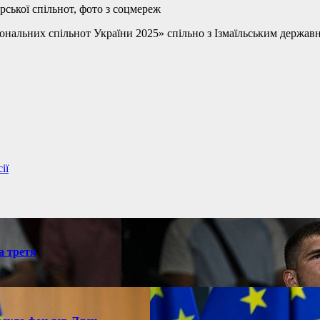
арської спільнот, фото з соцмереж
іональних спільнот України 2025» спільно з Ізмаїльським держа
ії
а третя