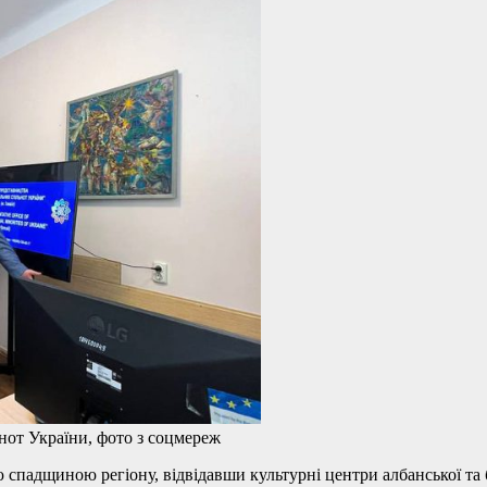
нот України, фото з соцмереж
 спадщиною регіону, відвідавши культурні центри албанської та 