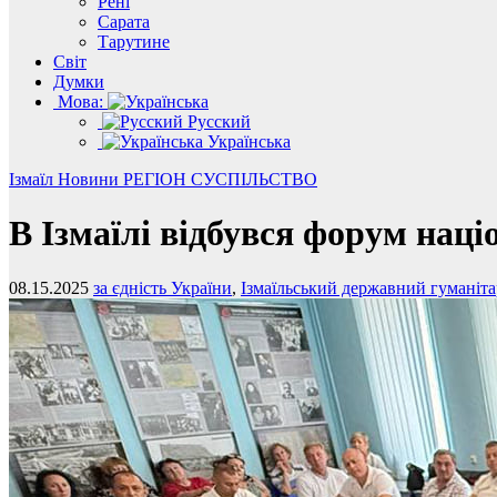
Рені
Сарата
Тарутине
Світ
Думки
Мова:
Русский
Українська
Ізмаїл
Новини
РЕГІОН
СУСПІЛЬСТВО
В Ізмаїлі відбувся форум нац
08.15.2025
за єдність України
,
Ізмаїльський державний гуманіта