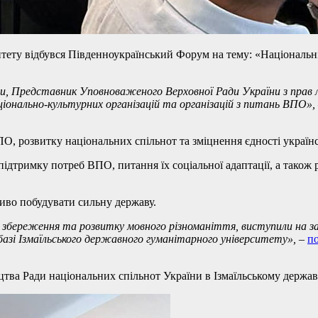
итету відбувся Південноукраїнський Форум на тему: «Національні
и, Представник Уповноваженого Верховної Ради України з прав 
аціонально-культурних організацій та організацій з питань ВПО»,
О, розвитку національних спільнот та зміцнення єдності українс
підтримку потреб ВПО, питання їх соціальної адаптації, а також
ливо побудувати сильну державу.
збереження та розвитку мовного різноманіття, виступили на зах
а базі Ізмаїльського державного гуманітарного університету»,
–
п
ицтва Ради національних спільнот України в Ізмаїльському держа