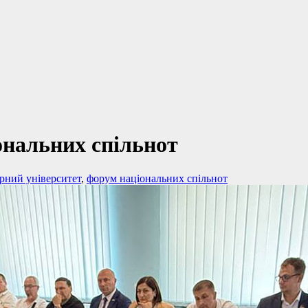
іональних спільнот
рний університет
,
форум національних спільнот