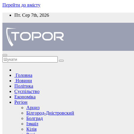
Перейти до вмісту
Пт. Сер 7th, 2026
Головна
Новини
Політика
Суспільство
Економіка
Регіон
Арциз
Білгород-Дністровский
Болград
Ізмаїл
Кілія