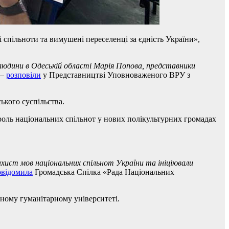
 спільноти та вимушені переселенці за єдність України»,
людини в Одеській області Марія Попова, представники
–
розповіли
у Представництві Уповноваженого ВРУ з
ького суспільства.
 роль національних спільнот у нових полікультурних громадах
ист мов національних спільнот України та ініціювали
овідомила
Громадська Спілка «Рада Національних
вному гуманітарному університеті.