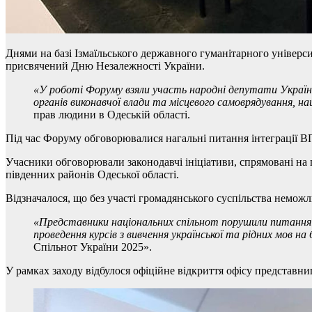
Днями на базі Ізмаїльського державного гуманітарного універс
присвячений Дню Незалежності України.
«У роботі Форуму взяли участь народні депутати Україн
органів виконавчої влади та місцевого самоврядування, н
прав людини в Одеській області.
Під час Форуму обговорювалися нагальні питання інтеграції ВП
Учасники обговорювали законодавчі ініціативи, спрямовані на 
південних районів Одеської області.
Відзначалося, що без участі громадянського суспільства немож
«Представники національних спільнот порушили питання 
проведення курсів з вивчення української та рідних мов н
Спільнот України 2025».
У рамках заходу відбулося офіційне відкриття офісу представн