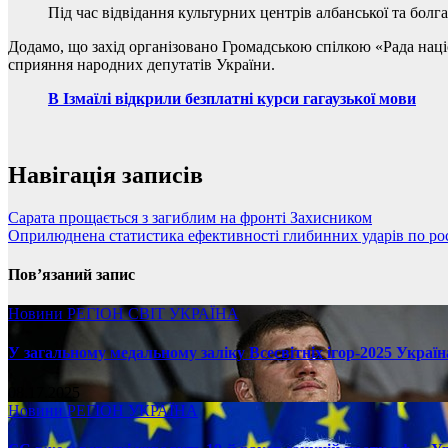
Під час відвідання культурних центрів албанської та болг
Додамо, що захід організовано Громадською спілкою «Рада нац
сприяння народних депутатів України.
В Ізмаїлі відкрили безплатні курси гагаузької мови
Навігація записів
Сарата прощається з загиблим на фронті Захисником
Оприлюднена статистика ефективності глибинних ударів по рос
Пов’язаний запис
Новини
РЕГІОН
СВІТ
УКРАЇНА
У загальному медальному заліку Всесвітніх ігор-2025 Україн
08.17.2025
Новини
РЕГІОН
УКРАЇНА