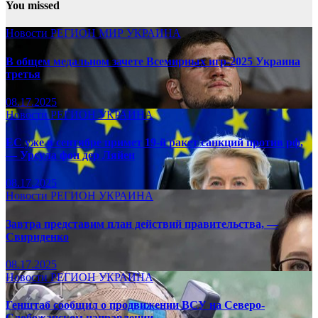
You missed
Новости
РЕГИОН
МИР
УКРАИНА
В общем медальном зачете Всемирных игр-2025 Украина
третья
08.17.2025
Новости
РЕГИОН
УКРАИНА
ЕС уже в сентябре примет 19-й ракет санкций против рф,
— Урсула фон дер Ляйен
08.17.2025
Новости
РЕГИОН
УКРАИНА
Завтра представим план действий правительства, —
Свириденко
08.17.2025
Новости
РЕГИОН
УКРАИНА
Генштаб сообщил о продвижении ВСУ на Северо-
Слобожанском направлении