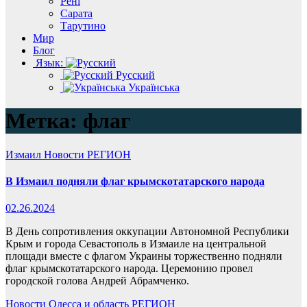
Рені
Сарата
Тарутино
Мир
Блог
Язык:
Русский
Українська
Метка:
флаг
Измаил
Новости
РЕГИОН
В Измаил подняли флаг крымскотатарского народа
02.26.2024
В День сопротивления оккупации Автономной Республики
Крым и города Севастополь в Измаиле на центральной
площади вместе с флагом Украины торжественно подняли
флаг крымскотатарского народа. Церемонию провел
городской голова Андрей Абрамченко.
Новости
Одесса и область
РЕГИОН