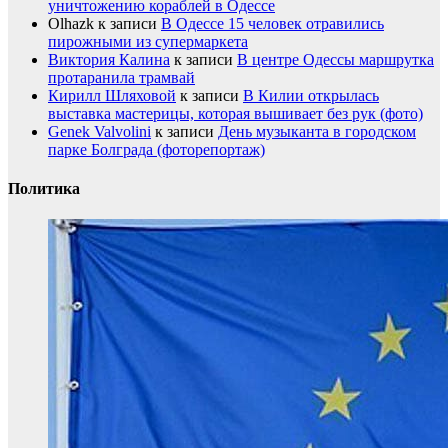
уничтожению кораблей в Одессе
Olhazk
к записи
В Одессе 15 человек отравились
пирожными из супермаркета
Виктория Калина
к записи
В центре Одессы маршрутка
протаранила трамвай
Кирилл Шляховой
к записи
В Килии открылась
выставка мастерицы, которая вышивает без рук (фото)
Genek Valvolini
к записи
День музыканта в городском
парке Болграда (фоторепортаж)
Политика