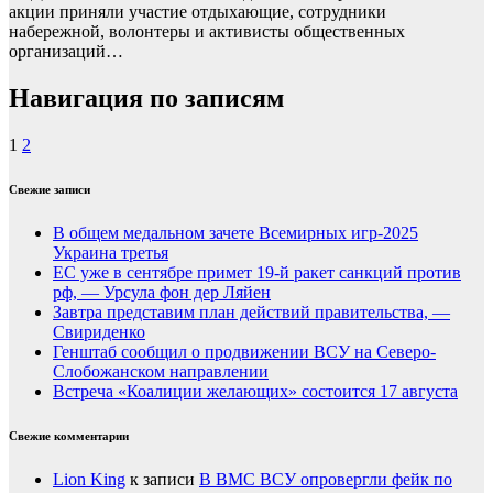
акции приняли участие отдыхающие, сотрудники
набережной, волонтеры и активисты общественных
организаций…
Навигация по записям
1
2
Свежие записи
В общем медальном зачете Всемирных игр-2025
Украина третья
ЕС уже в сентябре примет 19-й ракет санкций против
рф, — Урсула фон дер Ляйен
Завтра представим план действий правительства, —
Свириденко
Генштаб сообщил о продвижении ВСУ на Северо-
Слобожанском направлении
Встреча «Коалиции желающих» состоится 17 августа
Свежие комментарии
Lion King
к записи
В ВМС ВСУ опровергли фейк по