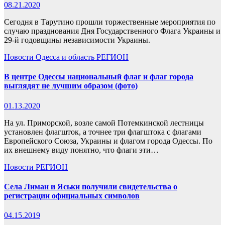
08.21.2020
Сегодня в Тарутино прошли торжественные мероприятия по
случаю празднования Дня Государственного Флага Украины и
29-й годовщины независимости Украины.
Новости
Одесса и область
РЕГИОН
В центре Одессы национальный флаг и флаг города
выглядят не лучшим образом (фото)
01.13.2020
На ул. Приморской, возле самой Потемкинской лестницы
установлен флагшток, а точнее три флагштока с флагами
Европейского Союза, Украины и флагом города Одессы. По
их внешнему виду понятно, что флаги эти…
Новости
РЕГИОН
Села Лиман и Яськи получили свидетельства о
регистрации официальных символов
04.15.2019