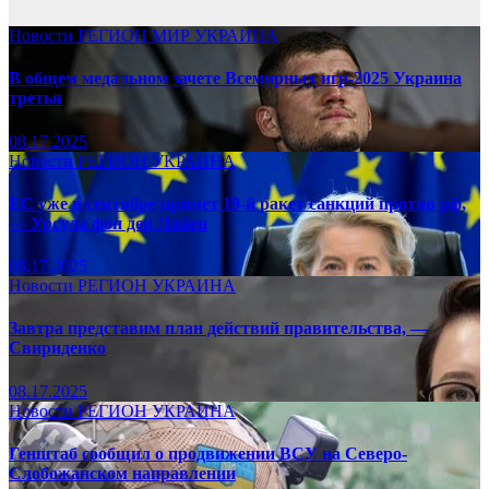
Новости
РЕГИОН
МИР
УКРАИНА
В общем медальном зачете Всемирных игр-2025 Украина
третья
08.17.2025
Новости
РЕГИОН
УКРАИНА
ЕС уже в сентябре примет 19-й ракет санкций против рф,
— Урсула фон дер Ляйен
08.17.2025
Новости
РЕГИОН
УКРАИНА
Завтра представим план действий правительства, —
Свириденко
08.17.2025
Новости
РЕГИОН
УКРАИНА
Генштаб сообщил о продвижении ВСУ на Северо-
Слобожанском направлении