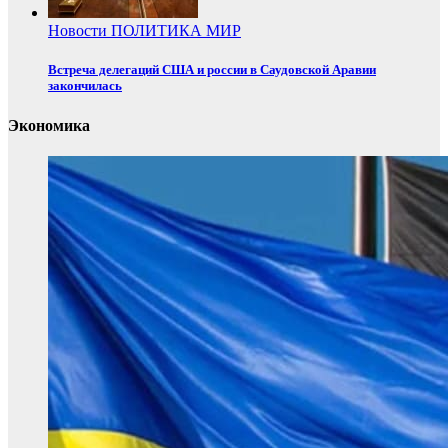
Новости
ПОЛИТИКА
МИР
Встреча делегаций США и россии в Саудовской Аравии
закончилась
Экономика