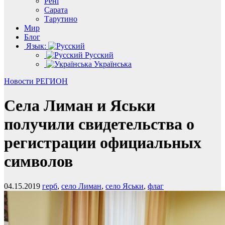
Рені
Сарата
Тарутино
Мир
Блог
Язык:
Русский
Українська
Новости
РЕГИОН
Села Лиман и Яськи
получили свидетельства о
регистрации официальных
символов
04.15.2019
герб
,
село Лиман
,
село Яськи
,
флаг