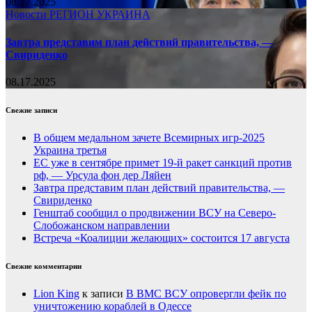
08.17.2025
Новости
РЕГИОН
УКРАИНА
Завтра представим план действий правительства, —
Свириденко
08.17.2025
Свежие записи
В общем медальном зачете Всемирных игр-2025
Украина третья
ЕС уже в сентябре примет 19-й ракет санкций против
рф, — Урсула фон дер Ляйен
Завтра представим план действий правительства, —
Свириденко
Генштаб сообщил о продвижении ВСУ на Северо-
Слобожанском направлении
Встреча «Коалиции желающих» состоится 17 августа
Свежие комментарии
Lion King
к записи
В ВМС ВСУ опровергли фейк по
уничтожению кораблей в Одессе