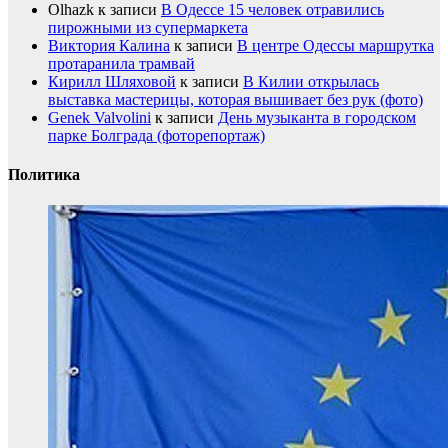
Olhazk
к записи
В Одессе 15 человек отравились
пирожными из супермаркета
Виктория Калина
к записи
В центре Одессы маршрутка
протаранила трамвай
Кирилл Шляховой
к записи
В Килии открылась
выставка мастерицы, которая вышивает без рук (фото)
Genek Valvolini
к записи
День музыканта в городском
парке Болграда (фоторепортаж)
Политика