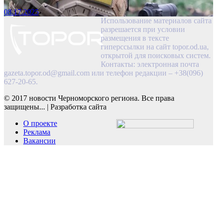
08.17.2025
Использование материалов сайта
разрешается при условии
размещения в тексте
гиперссылки на сайт topor.od.ua,
открытой для поисковых систем.
Контакты: электронная почта
gazeta.topor.od@gmail.com
или телефон редакции – +38(096)
627-20-65.
© 2017 новости Черноморского региона. Все права
защищены...
|
Разработка сайта
О проекте
Реклама
Вакансии