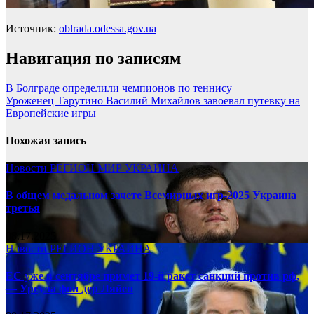
Источник:
oblrada.odessa.gov.ua
Навигация по записям
В Болграде определили чемпионов по теннису
Уроженец Тарутино Василий Михайлов завоевал путевку на
Европейские игры
Похожая запись
Новости
РЕГИОН
МИР
УКРАИНА
В общем медальном зачете Всемирных игр-2025 Украина
третья
08.17.2025
Новости
РЕГИОН
УКРАИНА
ЕС уже в сентябре примет 19-й ракет санкций против рф,
— Урсула фон дер Ляйен