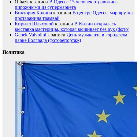
Olhazk
к записи
В Одессе 15 человек отравились
пирожными из супермаркета
Виктория Калина
к записи
В центре Одессы маршрутка
протаранила трамвай
Кирилл Шляховой
к записи
В Килии открылась
выставка мастерицы, которая вышивает без рук (фото)
Genek Valvolini
к записи
День музыканта в городском
парке Болграда (фоторепортаж)
Политика