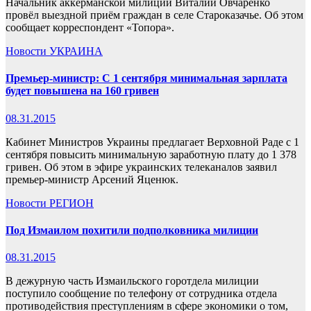
Начальник аккерманской милиции Виталий Овчаренко
провёл выездной приём граждан в селе Староказачье. Об этом
сообщает корреспондент «Топора».
Новости
УКРАИНА
Премьер-министр: С 1 сентября минимальная зарплата
будет повышена на 160 гривен
08.31.2015
Кабинет Министров Украины предлагает Верховной Раде с 1
сентября повысить минимальную заработную плату до 1 378
гривен. Об этом в эфире украинских телеканалов заявил
премьер-министр Арсений Яценюк.
Новости
РЕГИОН
Под Измаилом похитили подполковника милиции
08.31.2015
В дежурную часть Измаильского горотдела милиции
поступило сообщение по телефону от сотрудника отдела
противодействия преступлениям в сфере экономики о том,