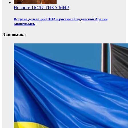
Новости
ПОЛИТИКА
МИР
Встреча делегаций США и россии в Саудовской Аравии
закончилась
Экономика