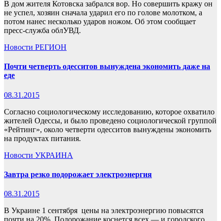
В дом жителя Котовска забрался вор. Но совершить кражу он
не успел, хозяин сначала ударил его по голове молотком, а
потом нанес несколько ударов ножом. Об этом сообщает
пресс-служба облУВД.
Новости
РЕГИОН
Почти четверть одесситов вынуждена экономить даже на
еде
08.31.2015
Согласно социологическому исследованию, которое охватило
жителей Одессы, и было проведено социологической группой
«Рейтинг», около четверти одесситов вынуждены экономить
на продуктах питания.
Новости
УКРАИНА
Завтра резко подорожает электроэнергия
08.31.2015
В Украине 1 сентября цены на электроэнергию повысятся
почти на 20%. Подорожание коснется всех — и городского