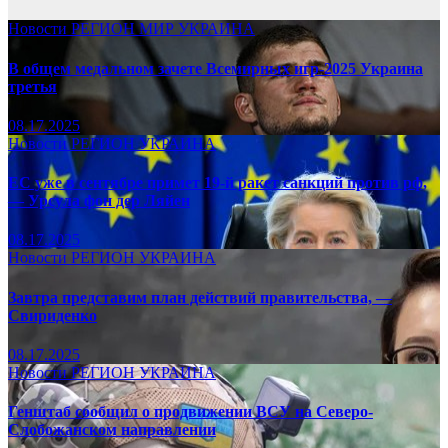
Новости
РЕГИОН
МИР
УКРАИНА
В общем медальном зачете Всемирных игр-2025 Украина
третья
08.17.2025
Новости
РЕГИОН
УКРАИНА
ЕС уже в сентябре примет 19-й ракет санкций против рф,
— Урсула фон дер Ляйен
08.17.2025
Новости
РЕГИОН
УКРАИНА
Завтра представим план действий правительства, —
Свириденко
08.17.2025
Новости
РЕГИОН
УКРАИНА
Генштаб сообщил о продвижении ВСУ на Северо-
Слобожанском направлении