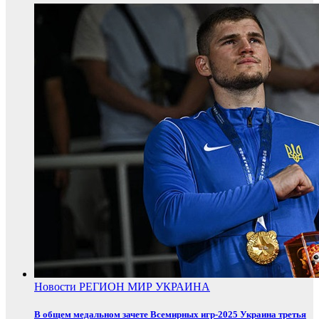
Новости
РЕГИОН
МИР
УКРАИНА
В общем медальном зачете Всемирных игр-2025 Украина третья