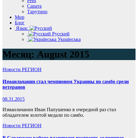
Рені
Сарата
Тарутино
Мир
Блог
Язык:
Русский
Українська
Месяц:
August 2015
Новости
РЕГИОН
Измаильчанин стал чемпионом Украины по самбо среди
ветеранов
08.31.2015
Измаильчанин Иван Папушенко в очередной раз стал
обладателем золотой медали по самбо.
Новости
РЕГИОН
В Саратском районе планируют построить солнечную