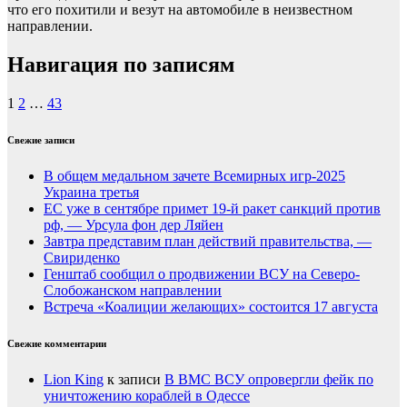
что его похитили и везут на автомобиле в неизвестном
направлении.
Навигация по записям
1
2
…
43
Свежие записи
В общем медальном зачете Всемирных игр-2025
Украина третья
ЕС уже в сентябре примет 19-й ракет санкций против
рф, — Урсула фон дер Ляйен
Завтра представим план действий правительства, —
Свириденко
Генштаб сообщил о продвижении ВСУ на Северо-
Слобожанском направлении
Встреча «Коалиции желающих» состоится 17 августа
Свежие комментарии
Lion King
к записи
В ВМС ВСУ опровергли фейк по
уничтожению кораблей в Одессе