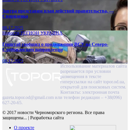
Завтра представим план действий правительства, —
Свириденко
08.17.2025
Новости
РЕГИОН
УКРАИНА
Генштаб сообщил о продвижении ВСУ на Северо-
Слобожанском направлении
08.17.2025
Использование материалов сайта
разрешается при условии
размещения в тексте
гиперссылки на сайт topor.od.ua,
открытой для поисковых систем.
Контакты: электронная почта
gazeta.topor.od@gmail.com
или телефон редакции – +38(096)
627-20-65.
© 2017 новости Черноморского региона. Все права
защищены...
|
Разработка сайта
О проекте