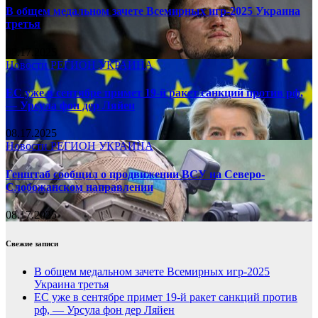
В общем медальном зачете Всемирных игр-2025 Украина
третья
08.17.2025
Новости
РЕГИОН
УКРАИНА
ЕС уже в сентябре примет 19-й ракет санкций против рф,
— Урсула фон дер Ляйен
08.17.2025
Новости
РЕГИОН
УКРАИНА
Генштаб сообщил о продвижении ВСУ на Северо-
Слобожанском направлении
08.17.2025
Свежие записи
В общем медальном зачете Всемирных игр-2025
Украина третья
ЕС уже в сентябре примет 19-й ракет санкций против
рф, — Урсула фон дер Ляйен