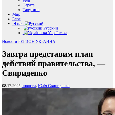
Рені
Сарата
Тарутино
Мир
Блог
Язык:
Русский
Українська
Новости
РЕГИОН
УКРАИНА
Завтра представим план
действий правительства, —
Свириденко
08.17.2025
новости
,
Юлія Свириденко