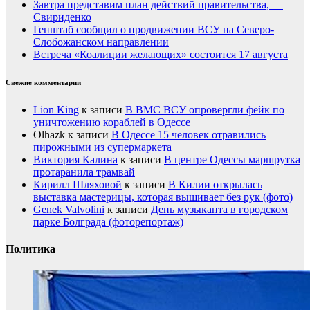
Завтра представим план действий правительства, —
Свириденко
Генштаб сообщил о продвижении ВСУ на Северо-
Слобожанском направлении
Встреча «Коалиции желающих» состоится 17 августа
Свежие комментарии
Lion King
к записи
В ВМС ВСУ опровергли фейк по
уничтожению кораблей в Одессе
Olhazk
к записи
В Одессе 15 человек отравились
пирожными из супермаркета
Виктория Калина
к записи
В центре Одессы маршрутка
протаранила трамвай
Кирилл Шляховой
к записи
В Килии открылась
выставка мастерицы, которая вышивает без рук (фото)
Genek Valvolini
к записи
День музыканта в городском
парке Болграда (фоторепортаж)
Политика