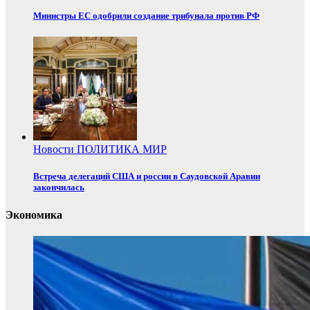
Министры ЕС одобрили создание трибунала против РФ
Новости
ПОЛИТИКА
МИР
Встреча делегаций США и россии в Саудовской Аравии
закончилась
Экономика