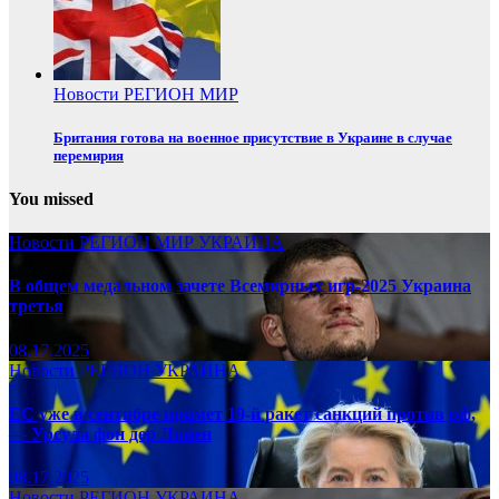
Новости
РЕГИОН
МИР
Британия готова на военное присутствие в Украине в случае
перемирия
You missed
Новости
РЕГИОН
МИР
УКРАИНА
В общем медальном зачете Всемирных игр-2025 Украина
третья
08.17.2025
Новости
РЕГИОН
УКРАИНА
ЕС уже в сентябре примет 19-й ракет санкций против рф,
— Урсула фон дер Ляйен
08.17.2025
Новости
РЕГИОН
УКРАИНА