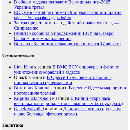
В общем медальном зачете Всемирных игр-2025
Украина третья
ЕС уже в сентябре примет 19-й ракет санкций против
рф, — Урсула фон дер Ляйен
Завтра представим план действий правительства, —
Свириденко
Генштаб сообщил о продвижении ВСУ на Северо-
Слобожанском направлении
Встреча «Коалиции желающих» состоится 17 августа
Свежие комментарии
Lion King
к записи
В ВМС ВСУ опровергли фейк по
уничтожению кораблей в Одессе
Olhazk
к записи
В Одессе 15 человек отравились
пирожными из супермаркета
Виктория Калина
к записи
В центре Одессы маршрутка
протаранила трамвай
Кирилл Шляховой
к записи
В Килии открылась
выставка мастерицы, которая вышивает без рук (фото)
Genek Valvolini
к записи
День музыканта в городском
парке Болграда (фоторепортаж)
Политика