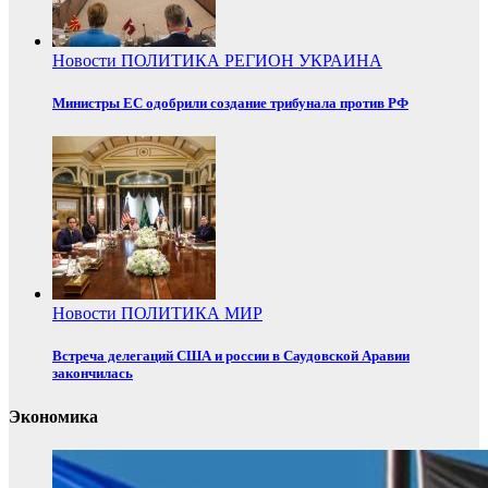
Новости
ПОЛИТИКА
РЕГИОН
УКРАИНА
Министры ЕС одобрили создание трибунала против РФ
Новости
ПОЛИТИКА
МИР
Встреча делегаций США и россии в Саудовской Аравии
закончилась
Экономика