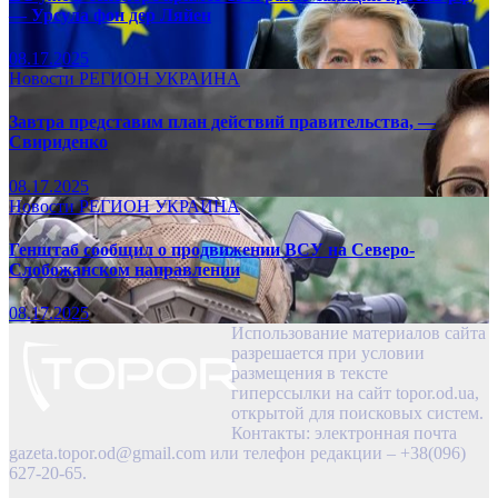
— Урсула фон дер Ляйен
08.17.2025
Новости
РЕГИОН
УКРАИНА
Завтра представим план действий правительства, —
Свириденко
08.17.2025
Новости
РЕГИОН
УКРАИНА
Генштаб сообщил о продвижении ВСУ на Северо-
Слобожанском направлении
08.17.2025
Использование материалов сайта
разрешается при условии
размещения в тексте
гиперссылки на сайт topor.od.ua,
открытой для поисковых систем.
Контакты: электронная почта
gazeta.topor.od@gmail.com
или телефон редакции – +38(096)
627-20-65.