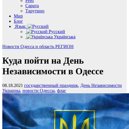
Рені
Сарата
Тарутино
Мир
Блог
Язык:
Русский
Українська
Новости
Одесса и область
РЕГИОН
Куда пойти на День
Независимости в Одессе
08.18.2021
государственный праздник
,
День Независимости
Украины
,
новости Одессы
,
флаг