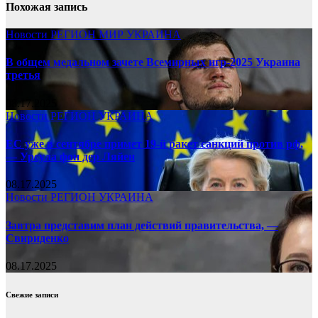
Похожая запись
Новости
РЕГИОН
МИР
УКРАИНА
В общем медальном зачете Всемирных игр-2025 Украина
третья
08.17.2025
Новости
РЕГИОН
УКРАИНА
ЕС уже в сентябре примет 19-й ракет санкций против рф,
— Урсула фон дер Ляйен
08.17.2025
Новости
РЕГИОН
УКРАИНА
Завтра представим план действий правительства, —
Свириденко
08.17.2025
Свежие записи