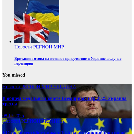
Новости
РЕГИОН
МИР
Британия готова на военное присутствие в Украине в случае
перемирия
You missed
Новости
РЕГИОН
МИР
УКРАИНА
В общем медальном зачете Всемирных игр-2025 Украина
третья
08.17.2025
Новости
РЕГИОН
УКРАИНА
ЕС уже в сентябре примет 19-й ракет санкций против рф,