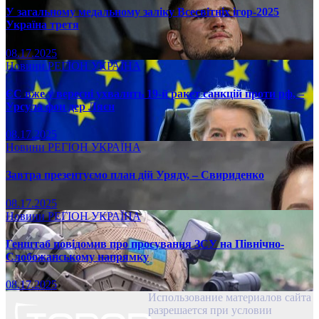
У загальному медальному заліку Всесвітніх ігор-2025
Україна третя
08.17.2025
Новини
РЕГІОН
УКРАЇНА
ЄС вже у вересні ухвалить 19-й ракет санкцій проти рф, –
Урсула фон дер Ляєн
08.17.2025
Новини
РЕГІОН
УКРАЇНА
Завтра презентуємо план дій Уряду, – Свириденко
08.17.2025
Новини
РЕГІОН
УКРАЇНА
Генштаб повідомив про просування ЗСУ на Північно-
Слобожанському напрямку
08.17.2025
Использование материалов сайта
разрешается при условии