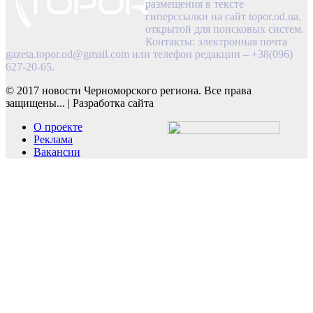
размещения в тексте
гиперссылки на сайт topor.od.ua,
открытой для поисковых систем.
Контакты: электронная почта
gazeta.topor.od@gmail.com
или телефон редакции – +38(096)
627-20-65.
© 2017 новости Черноморского региона. Все права
защищены...
|
Разработка сайта
О проекте
Реклама
Вакансии