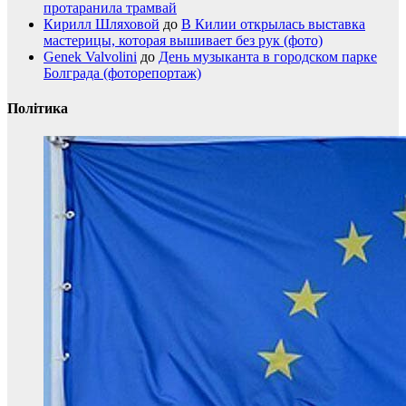
протаранила трамвай
Кирилл Шляховой
до
В Килии открылась выставка
мастерицы, которая вышивает без рук (фото)
Genek Valvolini
до
День музыканта в городском парке
Болграда (фоторепортаж)
Політика