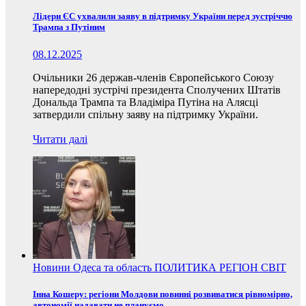
Лідери ЄС ухвалили заяву в підтримку України перед зустріччю
Трампа з Путіним
08.12.2025
Очільники 26 держав-членів Європейського Союзу
напередодні зустрічі президента Сполучених Штатів
Дональда Трампа та Владіміра Путіна на Алясці
затвердили спільну заяву на підтримку України.
Читати далі
Новини
Одеса та область
ПОЛИТИКА
РЕГІОН
СВІТ
Інна Кошеру: регіони Молдови повинні розвиватися рівномірно,
автономії надавати не плануємо