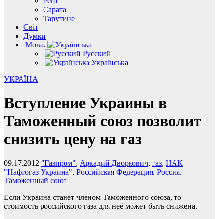
Рені
Сарата
Тарутине
Світ
Думки
Мова:
Русский
Українська
УКРАЇНА
Вступление Украины в
Таможенный союз позволит
снизить цену на газ
09.17.2012
"Газпром"
,
Аркадий Дворкович
,
газ
,
НАК
"Нафтогаз Украина"
,
Российская Федерация
,
Россия
,
Таможенный союз
Если Украина станет членом Таможенного союза, то
стоимость российского газа для неё может быть снижена.