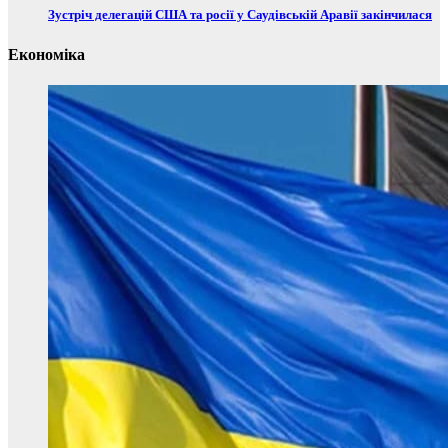
Зустріч делегацій США та росії у Саудівській Аравії закінчилася
Економіка