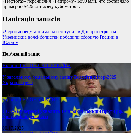
«Нафтогаз» перечислил «Газпрому» $890 млн, что составляло
примерно $426 за тысячу кубометров.
Навігація записів
«Черноморец» минимально уступил в Днепропетровске
Украинские волейболистки победили сборную Греции в
Южном
Пов’язаний запис
Новини
РЕГІОН
СВІТ
УКРАЇНА
У загальному медальному заліку Всесвітніх ігор-2025
Україна третя
08.17.2025
Новини
РЕГІОН
УКРАЇНА
ЄС вже у вересні ухвалить 19-й ракет санкцій проти рф, –
Урсула фон дер Ляєн
08.17.2025