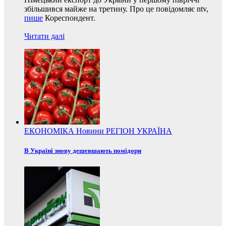
збільшився майже на третину. Про це повідомляє ntv,
пише
Кореспондент.
Читати далі
ЕКОНОМІКА
Новини
РЕГІОН
УКРАЇНА
В Україні знову дешевшають помідори