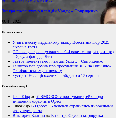
Новини
РЕГІОН
УКРАЇНА
Завтра презентуємо план дій Уряду, – Свириденко
08.17.2025
Недавні записи
У загальному медальному заліку Всесвітніх ігор-2025
Україна третя
ЄС вже у вересні ухвалить 19-й ракет санкцій проти рф,
– Урсула фон дер Ляєн
Завтра презентуємо план дій Уряду, – Свириденко
Генштаб повідомив про просування ЗСУ на Північно-
Слобожанському напрямку
Зустріч “Коаліції охочих” відбудеться 17 серпня
Останні коментарі
Lion King
до
У ВМС ЗСУ спростували фейк щодо
знищення кораблів в Одесі
Olhazk
до
В Одессе 15 человек отравились пирожными
из супермаркета
Виктория Калина
до
В центре Одессы маршрутка