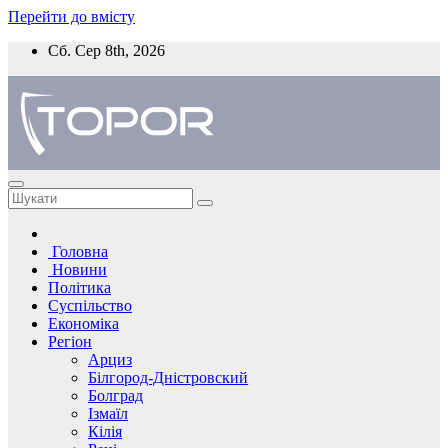
Перейти до вмісту
Сб. Сер 8th, 2026
Головна
Новини
Політика
Суспільство
Економіка
Регіон
Арциз
Білгород-Дністровский
Болград
Ізмаїл
Кілія