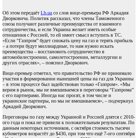
Об этом передаёт
Lb.ua
со слов вице-премьера РФ Аркадия
Дворковича. Политик рассказал, что члены Таможенного
союза получают различные преимущества от взаимного
сотрудничества, и если Украина желает иметь особые
отношения с Россией, то ей имеет смысл вступить в ТС.
«Если “Газпром” будет снижать цену на газ и терять прибыль
– а потери будут миллиардные, то нам нужно искать
преимущества – восстановить сотрудничество в
автомобилестроении, самолетостроении, металлургии и
других отраслях», – пояснил Дворкович.
Вице-премьер отметил, что правительство РФ не принимало
участия в формировании нынешней цены на газ для Украины
– в этом процессе был задействован только «Газпром». «Мы
верим в рынок, мы не вмешиваемся в переговоры “Газпрома”
с его партнерами. Иногда нас просят, в том числе и
украинские партнеры, но мы не вмешиваемся», – подчеркнул
Аркадий Дворкович.
Переговоры по газу между Украиной и Россией длятся с 2010-
ого года и пока не привели к положительным результатам. По
данным некоторых источников, с октября стоимость тысячи
кубометров возрастёт до $430, при том что ещё 7-ого сентября