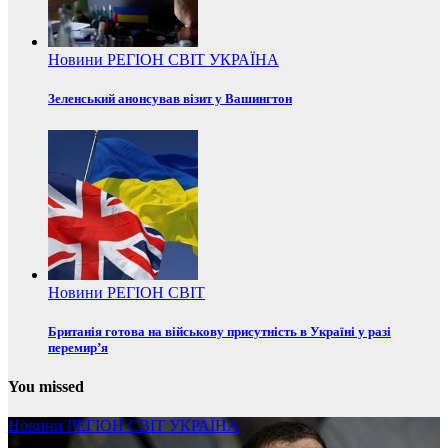
Новини
РЕГІОН
СВІТ
УКРАЇНА
Зеленський анонсував візит у Вашингтон
Новини
РЕГІОН
СВІТ
Британія готова на військову присутність в Україні у разі
перемир’я
You missed
Новини
РЕГІОН
СВІТ
УКРАЇНА