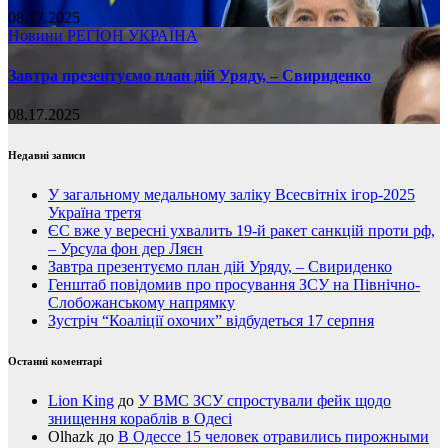
08.17.2025
Новини
РЕГІОН
УКРАЇНА
Завтра презентуємо план дій Уряду, – Свириденко
08.17.2025
Недавні записи
У загальному медальному заліку Всесвітніх ігор-2025
Україна третя
ЄС вже у вересні ухвалить 19-й ракет санкцій проти рф,
– Урсула фон дер Ляєн
Завтра презентуємо план дій Уряду, – Свириденко
Генштаб повідомив про просування ЗСУ на Північно-
Слобожанському напрямку
Зустріч “Коаліції охочих” відбудеться 17 серпня
Останні коментарі
Lion King
до
У ВМС ЗСУ спростували фейк щодо
знищення кораблів в Одесі
Olhazk
до
В Одессе 15 человек отравились пирожными