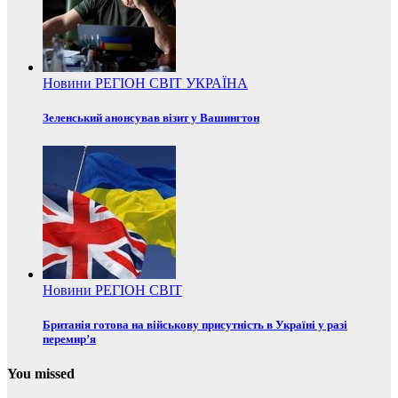
Новини
РЕГІОН
СВІТ
УКРАЇНА
Зеленський анонсував візит у Вашингтон
Новини
РЕГІОН
СВІТ
Британія готова на військову присутність в Україні у разі
перемир’я
You missed