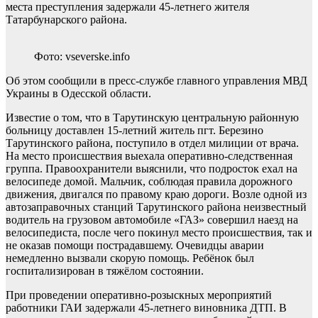
места преступления задержали 45-летнего жителя
Татарбунарского района.
Фото: vseverske.info
Об этом сообщили в пресс-службе главного управления МВД
Украины в Одесской области.
Известие о том, что в Тарутинскую центральную районную
больницу доставлен 15-летний житель пгт. Березино
Тарутинского района, поступило в отдел милиции от врача.
На место происшествия выехала оперативно-следственная
группа. Правоохранители выяснили, что подросток ехал на
велосипеде домой. Мальчик, соблюдая правила дорожного
движения, двигался по правому краю дороги. Возле одной из
автозаправочных станций Тарутинского района неизвестный
водитель на грузовом автомобиле «ГАЗ» совершил наезд на
велосипедиста, после чего покинул место происшествия, так и
не оказав помощи пострадавшему. Очевидцы аварии
немедленно вызвали скорую помощь. Ребёнок был
госпитализирован в тяжёлом состоянии.
При проведении оперативно-розыскных мероприятий
работники ГАИ задержали 45-летнего виновника ДТП. В