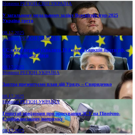
Новини
РЕГІОН
СВІТ
УКРАЇНА
У загальному медальному заліку Всесвітніх ігор-2025
Україна третя
08.17.2025
Новини
РЕГІОН
УКРАЇНА
ЄС вже у вересні ухвалить 19-й ракет санкцій проти рф, –
Урсула фон дер Ляєн
08.17.2025
Новини
РЕГІОН
УКРАЇНА
Завтра презентуємо план дій Уряду, – Свириденко
08.17.2025
Новини
РЕГІОН
УКРАЇНА
Генштаб повідомив про просування ЗСУ на Північно-
Слобожанському напрямку
08.17.2025