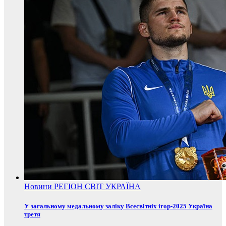
Новини
РЕГІОН
СВІТ
УКРАЇНА
У загальному медальному заліку Всесвітніх ігор-2025 Україна
третя