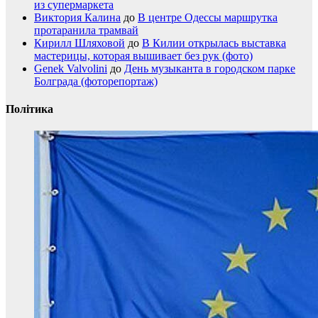
из супермаркета
Виктория Калина
до
В центре Одессы маршрутка
протаранила трамвай
Кирилл Шляховой
до
В Килии открылась выставка
мастерицы, которая вышивает без рук (фото)
Genek Valvolini
до
День музыканта в городском парке
Болграда (фоторепортаж)
Політика