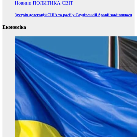
Новини
ПОЛИТИКА
СВІТ
Зустріч делегацій США та росії у Саудівській Аравії закінчилася
Економіка