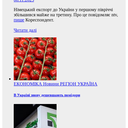
Німецький експорт до України у першому півріччі
збільшився майже на третину. Про це повідомляє ntv,
пише
Кореспондент.
Читати далі
ЕКОНОМІКА
Новини
РЕГІОН
УКРАЇНА
В Україні знову дешевшають помідори