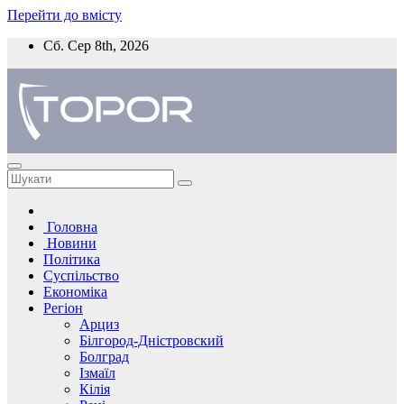
Перейти до вмісту
Сб. Сер 8th, 2026
Головна
Новини
Політика
Суспільство
Економіка
Регіон
Арциз
Білгород-Дністровский
Болград
Ізмаїл
Кілія