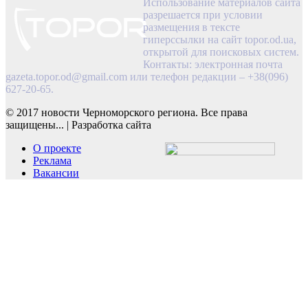
Использование материалов сайта
разрешается при условии
размещения в тексте
гиперссылки на сайт topor.od.ua,
открытой для поисковых систем.
Контакты: электронная почта
gazeta.topor.od@gmail.com
или телефон редакции – +38(096)
627-20-65.
© 2017 новости Черноморского региона. Все права
защищены...
|
Разработка сайта
О проекте
Реклама
Вакансии