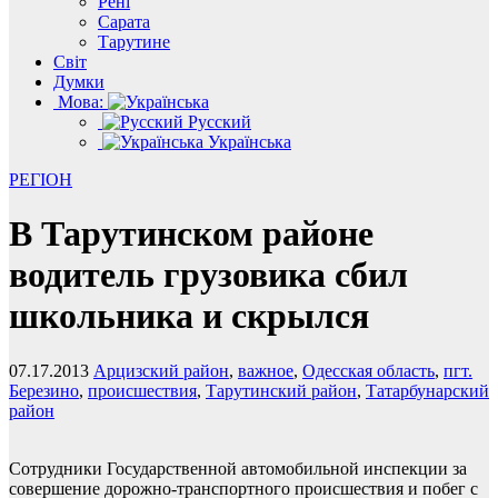
Рені
Сарата
Тарутине
Світ
Думки
Мова:
Русский
Українська
РЕГІОН
В Тарутинском районе
водитель грузовика сбил
школьника и скрылся
07.17.2013
Арцизский район
,
важное
,
Одесская область
,
пгт.
Березино
,
происшествия
,
Тарутинский район
,
Татарбунарский
район
Сотрудники Государственной автомобильной инспекции за
совершение дорожно-транспортного происшествия и побег с