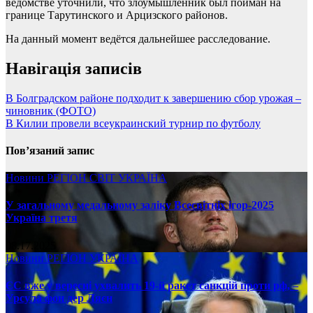
ведомстве уточнили, что злоумышленник был пойман на
границе Тарутинского и Арцизского районов.
На данный момент ведётся дальнейшее расследование.
Навігація записів
В Болградском районе подходит к завершению сбор урожая –
чиновник (ФОТО)
В Килии провели всеукраинский турнир по футболу
Пов’язаний запис
Новини
РЕГІОН
СВІТ
УКРАЇНА
У загальному медальному заліку Всесвітніх ігор-2025
Україна третя
08.17.2025
Новини
РЕГІОН
УКРАЇНА
ЄС вже у вересні ухвалить 19-й ракет санкцій проти рф, –
Урсула фон дер Ляєн