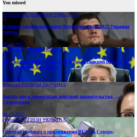
You missed
Новости
РЕГИОН
МИР
УКРАИНА
В общем медальном зачете Всемирных игр-2025 Украина
третья
08.17.2025
Новости
РЕГИОН
УКРАИНА
ЕС уже в сентябре примет 19-й ракет санкций против рф,
— Урсула фон дер Ляйен
08.17.2025
Новости
РЕГИОН
УКРАИНА
Завтра представим план действий правительства, —
Свириденко
08.17.2025
Новости
РЕГИОН
УКРАИНА
Генштаб сообщил о продвижении ВСУ на Северо-