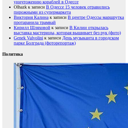
уничтожению кораблей в Одессе
Olhazk
к записи
В Одессе 15 человек отравились
пирожными из супермаркета
Виктория Калина
к записи
В центре Одессы маршрутка
протаранила трамвай
Кирилл Шляховой
к записи
В Килии открылась
выставка мастерицы, которая вышивает без рук (фото)
Genek Valvolini
к записи
День музыканта в городском
парке Болграда (фоторепортаж)
Политика