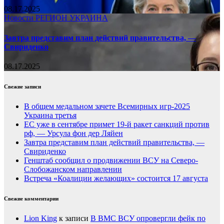
08.17.2025
Новости
РЕГИОН
УКРАИНА
Завтра представим план действий правительства, —
Свириденко
08.17.2025
Свежие записи
В общем медальном зачете Всемирных игр-2025
Украина третья
ЕС уже в сентябре примет 19-й ракет санкций против
рф, — Урсула фон дер Ляйен
Завтра представим план действий правительства, —
Свириденко
Генштаб сообщил о продвижении ВСУ на Северо-
Слобожанском направлении
Встреча «Коалиции желающих» состоится 17 августа
Свежие комментарии
Lion King
к записи
В ВМС ВСУ опровергли фейк по