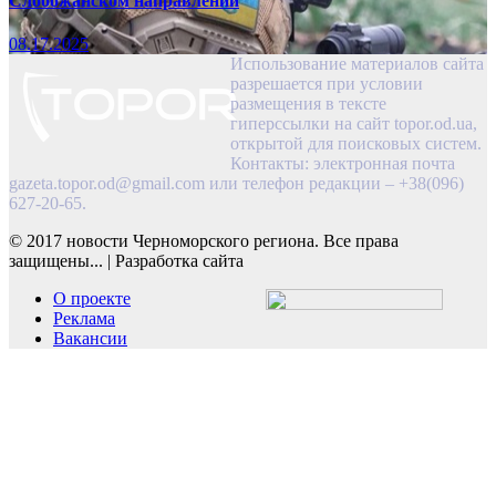
Слобожанском направлении
08.17.2025
Использование материалов сайта
разрешается при условии
размещения в тексте
гиперссылки на сайт topor.od.ua,
открытой для поисковых систем.
Контакты: электронная почта
gazeta.topor.od@gmail.com
или телефон редакции – +38(096)
627-20-65.
© 2017 новости Черноморского региона. Все права
защищены...
|
Разработка сайта
О проекте
Реклама
Вакансии