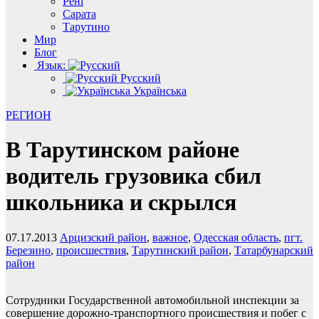
Рені
Сарата
Тарутино
Мир
Блог
Язык:
Русский
Українська
РЕГИОН
В Тарутинском районе
водитель грузовика сбил
школьника и скрылся
07.17.2013
Арцизский район
,
важное
,
Одесская область
,
пгт.
Березино
,
происшествия
,
Тарутинский район
,
Татарбунарский
район
Сотрудники Государственной автомобильной инспекции за
совершение дорожно-транспортного происшествия и побег с