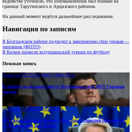
ведомстве уточнили, что злоумышленник был пойман на
границе Тарутинского и Арцизского районов.
На данный момент ведётся дальнейшее расследование.
Навигация по записям
В Болградском районе подходит к завершению сбор урожая —
чиновник (ФОТО)
В Килии провели всеукраинский турнир по футболу
Похожая запись
Новости
РЕГИОН
МИР
УКРАИНА
В общем медальном зачете Всемирных игр-2025 Украина
третья
08.17.2025
Новости
РЕГИОН
УКРАИНА
ЕС уже в сентябре примет 19-й ракет санкций против рф,
— Урсула фон дер Ляйен