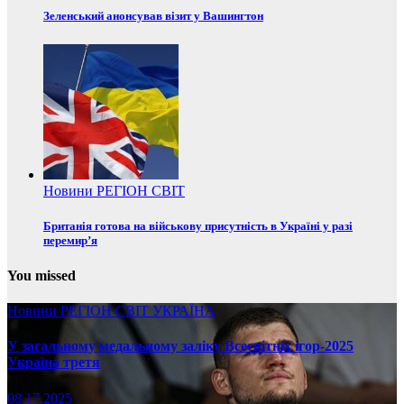
Зеленський анонсував візит у Вашингтон
Новини
РЕГІОН
СВІТ
Британія готова на військову присутність в Україні у разі
перемир’я
You missed
Новини
РЕГІОН
СВІТ
УКРАЇНА
У загальному медальному заліку Всесвітніх ігор-2025
Україна третя
08.17.2025