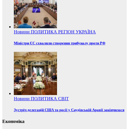
Новини
ПОЛИТИКА
РЕГІОН
УКРАЇНА
Міністри ЄС схвалили створення трибуналу проти РФ
Новини
ПОЛИТИКА
СВІТ
Зустріч делегацій США та росії у Саудівській Аравії закінчилася
Економіка