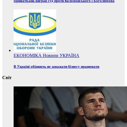
ПриватБанк виграв суд проти Коломойського і Боголюбова
ЕКОНОМІКА
Новини
УКРАЇНА
В Україні обіцяють не заважати бізнесу працювати
Світ