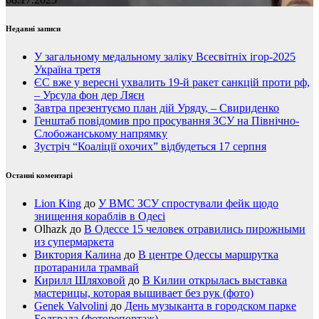
Недавні записи
У загальному медальному заліку Всесвітніх ігор-2025
Україна третя
ЄС вже у вересні ухвалить 19-й ракет санкцій проти рф,
– Урсула фон дер Ляєн
Завтра презентуємо план дій Уряду, – Свириденко
Генштаб повідомив про просування ЗСУ на Північно-
Слобожанському напрямку
Зустріч “Коаліції охочих” відбудеться 17 серпня
Останні коментарі
Lion King
до
У ВМС ЗСУ спростували фейк щодо
знищення кораблів в Одесі
Olhazk
до
В Одессе 15 человек отравились пирожными
из супермаркета
Виктория Калина
до
В центре Одессы маршрутка
протаранила трамвай
Кирилл Шляховой
до
В Килии открылась выставка
мастерицы, которая вышивает без рук (фото)
Genek Valvolini
до
День музыканта в городском парке
Болграда (фоторепортаж)