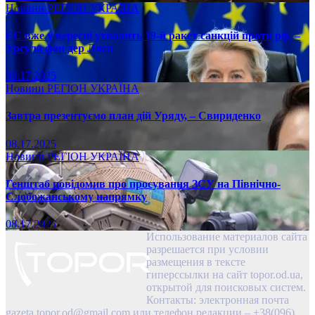
Новини
РЕГІОН
УКРАЇНА
ЄС вже у вересні ухвалить 19-й ракет санкцій проти рф, –
Урсула фон дер Ляєн
08.17.2025
Новини
РЕГІОН
УКРАЇНА
Завтра презентуємо план дій Уряду, – Свириденко
08.17.2025
Новини
РЕГІОН
УКРАЇНА
Генштаб повідомив про просування ЗСУ на Північно-
Слобожанському напрямку
08.17.2025
Использование материалов сайта
разрешается при условии
размещения в тексте
гиперссылки на сайт topor.od.ua,
открытой для поисковых систем.
Контакты: электронная почта
gazeta.topor.od@gmail.com
или телефон редакции – +38(096)