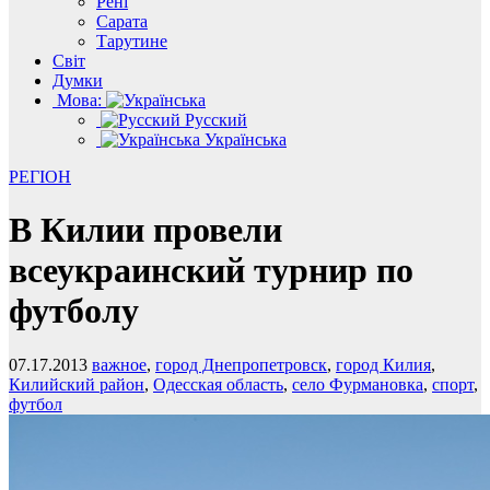
Рені
Сарата
Тарутине
Світ
Думки
Мова:
Русский
Українська
РЕГІОН
В Килии провели
всеукраинский турнир по
футболу
07.17.2013
важное
,
город Днепропетровск
,
город Килия
,
Килийский район
,
Одесская область
,
село Фурмановка
,
спорт
,
футбол