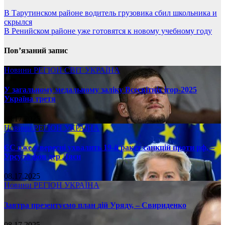
В Тарутинском районе водитель грузовика сбил школьника и
скрылся
В Ренийском районе уже готовятся к новому учебному году
Пов’язаний запис
Новини
РЕГІОН
СВІТ
УКРАЇНА
У загальному медальному заліку Всесвітніх ігор-2025
Україна третя
08.17.2025
Новини
РЕГІОН
УКРАЇНА
ЄС вже у вересні ухвалить 19-й ракет санкцій проти рф, –
Урсула фон дер Ляєн
08.17.2025
Новини
РЕГІОН
УКРАЇНА
Завтра презентуємо план дій Уряду, – Свириденко
08.17.2025