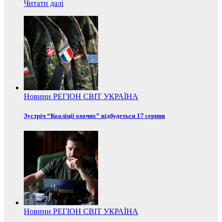
Читати далі
Новини
РЕГІОН
СВІТ
УКРАЇНА
Зустріч “Коаліції охочих” відбудеться 17 серпня
Новини
РЕГІОН
СВІТ
УКРАЇНА