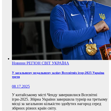
Новини
РЕГІОН
СВІТ
УКРАЇНА
У загальному медальному заліку Всесвітніх ігор-2025 Україна
третя
08.17.2025
У китайському місті Ченду завершилися Всесвітні
ігри-2025. Збірна України завершила турнір на третьому
місці за загальною кількістю здобутих нагород серед
збірних різних країн світу.