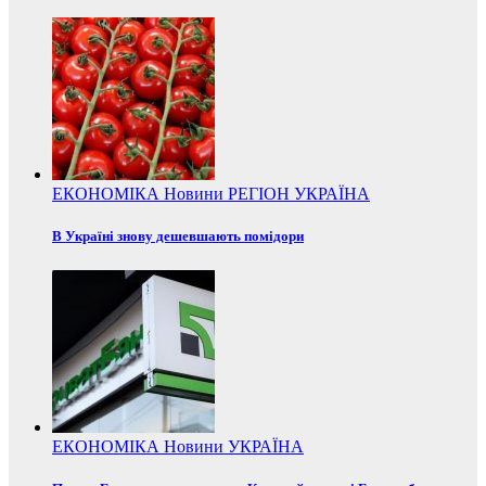
ЕКОНОМІКА
Новини
РЕГІОН
УКРАЇНА
В Україні знову дешевшають помідори
ЕКОНОМІКА
Новини
УКРАЇНА