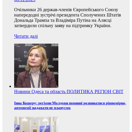
Очільники 26 держав-членів Європейського Союзу
напередодні зустрічі президента Сполучених Штатів
Дональда Трампа та Владіміра Путіна на Алясці
затвердили спільну заяву на підтримку України.
Читати далі
Новини
Одеса та область
ПОЛИТИКА
РЕГІОН
СВІТ
Інна Кошеру: регіони Молдови повинні розвиватися рівномірно,
автономії надавати не плануємо