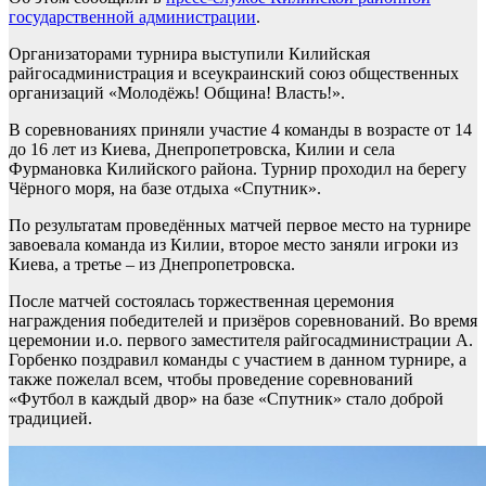
государственной администрации
.
Организаторами турнира выступили Килийская
райгосадминистрация и всеукраинский союз общественных
организаций «Молодёжь! Община! Власть!».
В соревнованиях приняли участие 4 команды в возрасте от 14
до 16 лет из Киева, Днепропетровска, Килии и села
Фурмановка Килийского района. Турнир проходил на берегу
Чёрного моря, на базе отдыха «Спутник».
По результатам проведённых матчей первое место на турнире
завоевала команда из Килии, второе место заняли игроки из
Киева, а третье – из Днепропетровска.
После матчей состоялась торжественная церемония
награждения победителей и призёров соревнований. Во время
церемонии и.о. первого заместителя райгосадминистрации А.
Горбенко поздравил команды с участием в данном турнире, а
также пожелал всем, чтобы проведение соревнований
«Футбол в каждый двор» на базе «Спутник» стало доброй
традицией.