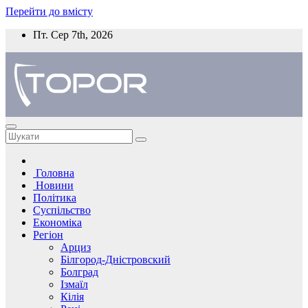
Перейти до вмісту
Пт. Сер 7th, 2026
Головна
Новини
Політика
Суспільство
Економіка
Регіон
Арциз
Білгород-Дністровский
Болград
Ізмаїл
Кілія