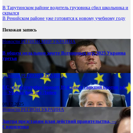
В Тарутинском районе водитель грузовика сбил школьника и
скрылся
В Ренийском районе уже готовятся к новому учебному году
Похожая запись
Новости
РЕГИОН
МИР
УКРАИНА
В общем медальном зачете Всемирных игр-2025 Украина
третья
08.17.2025
Новости
РЕГИОН
УКРАИНА
ЕС уже в сентябре примет 19-й ракет санкций против рф,
— Урсула фон дер Ляйен
08.17.2025
Новости
РЕГИОН
УКРАИНА
Завтра представим план действий правительства, —
Свириденко