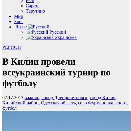
Рені
Сарата
Тарутино
Мир
Блог
Язык:
Русский
Українська
РЕГИОН
В Килии провели
всеукраинский турнир по
футболу
07.17.2013
важное
,
город Днепропетровск
,
город Килия
,
Килийский район
,
Одесская область
,
село Фурмановка
,
спорт
,
футбол