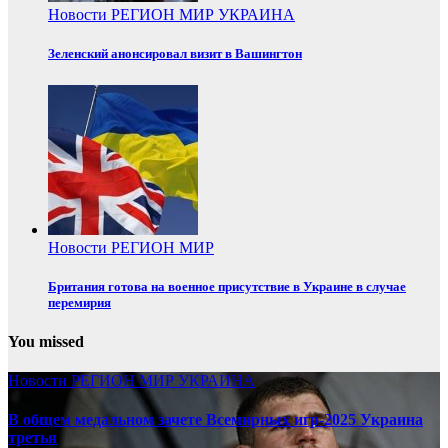
Новости
РЕГИОН
МИР
УКРАИНА
Зеленский анонсировал визит в Вашингтон
Новости
РЕГИОН
МИР
Британия готова на военное присутствие в Украине в случае
перемирия
You missed
Новости
РЕГИОН
МИР
УКРАИНА
В общем медальном зачете Всемирных игр-2025 Украина
третья