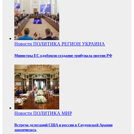
Новости
ПОЛИТИКА
РЕГИОН
УКРАИНА
Министры ЕС одобрили создание трибунала против РФ
Новости
ПОЛИТИКА
МИР
Встреча делегаций США и россии в Саудовской Аравии
закончилась