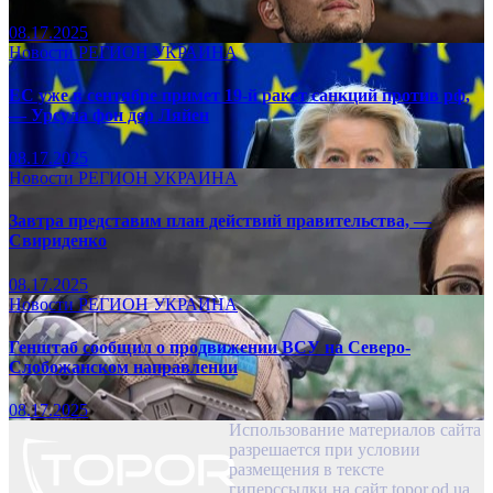
08.17.2025
Новости
РЕГИОН
УКРАИНА
ЕС уже в сентябре примет 19-й ракет санкций против рф,
— Урсула фон дер Ляйен
08.17.2025
Новости
РЕГИОН
УКРАИНА
Завтра представим план действий правительства, —
Свириденко
08.17.2025
Новости
РЕГИОН
УКРАИНА
Генштаб сообщил о продвижении ВСУ на Северо-
Слобожанском направлении
08.17.2025
Использование материалов сайта
разрешается при условии
размещения в тексте
гиперссылки на сайт topor.od.ua,