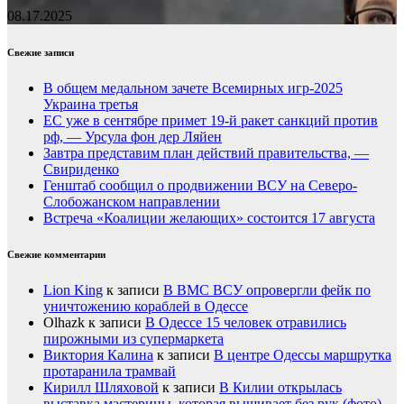
08.17.2025
Свежие записи
В общем медальном зачете Всемирных игр-2025
Украина третья
ЕС уже в сентябре примет 19-й ракет санкций против
рф, — Урсула фон дер Ляйен
Завтра представим план действий правительства, —
Свириденко
Генштаб сообщил о продвижении ВСУ на Северо-
Слобожанском направлении
Встреча «Коалиции желающих» состоится 17 августа
Свежие комментарии
Lion King
к записи
В ВМС ВСУ опровергли фейк по
уничтожению кораблей в Одессе
Olhazk
к записи
В Одессе 15 человек отравились
пирожными из супермаркета
Виктория Калина
к записи
В центре Одессы маршрутка
протаранила трамвай
Кирилл Шляховой
к записи
В Килии открылась
выставка мастерицы, которая вышивает без рук (фото)