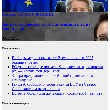
— Урсула фон дер Ляйен
08.17.2025
Новости
РЕГИОН
УКРАИНА
Завтра представим план действий правительства, —
Свириденко
08.17.2025
Свежие записи
В общем медальном зачете Всемирных игр-2025
Украина третья
ЕС уже в сентябре примет 19-й ракет санкций против
рф, — Урсула фон дер Ляйен
Завтра представим план действий правительства, —
Свириденко
Генштаб сообщил о продвижении ВСУ на Северо-
Слобожанском направлении
Встреча «Коалиции желающих» состоится 17 августа
Свежие комментарии