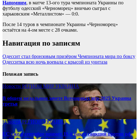
Напомним
, в матче 13-ого тура чемпионата Украины по
футболу одесский «Черноморец» вничью сыграл с
харьковским «Металлистом» — 0:0.
После 14 туров в чемпионате Украины «Черноморец»
остаётся на 4-ом месте с 28 очками.
Навигация по записям
Одессит стал бронзовым призёром Чемпионата мира по боксу
Одесситка всю ночь воевала с крысой из унитаза
Похожая запись
Новости
РЕГИОН
МИР
УКРАИНА
В общем медальном зачете Всемирных игр-2025 Украина
третья
08.17.2025
Новости
РЕГИОН
УКРАИНА
ЕС уже в сентябре примет 19-й ракет санкций против рф,