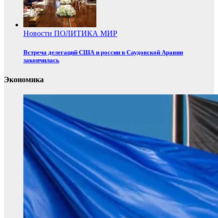
Новости
ПОЛИТИКА
МИР
Встреча делегаций США и россии в Саудовской Аравии
закончилась
Экономика