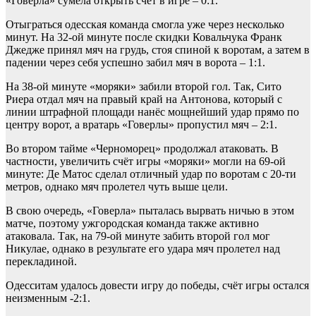
«Говерла» сумела открыть счёт в игре – 0:1.
Отыграться одесская команда смогла уже через несколько
минут. На 32-ой минуте после скидки Ковальчука Франк
Джедже принял мяч на грудь, стоя спиной к воротам, а затем в
падении через себя успешно забил мяч в ворота – 1:1.
На 38-ой минуте «моряки» забили второй гол. Так, Сито
Риера отдал мяч на правый край на Антонова, который с
линии штрафной площади нанёс мощнейший удар прямо по
центру ворот, а вратарь «Говерлы» пропустил мяч – 2:1.
Во втором тайме «Черноморец» продолжал атаковать. В
частности, увеличить счёт игры «моряки» могли на 69-ой
минуте: Де Матос сделал отличный удар по воротам с 20-ти
метров, однако мяч пролетел чуть выше цели.
В свою очередь, «Говерла» пыталась вырвать ничью в этом
матче, поэтому ужгородская команда также активно
атаковала. Так, на 79-ой минуте забить второй гол мог
Никулае, однако в результате его удара мяч пролетел над
перекладиной.
Одесситам удалось довести игру до победы, счёт игры остался
неизменным -2:1.