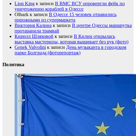
Lion King
к записи
В ВМС ВСУ опровергли фейк по
уничтожению кораблей в Одессе
Olhazk
к записи
В Одессе 15 человек отравились
пирожными из супермаркета
Виктория Калина
к записи
В центре Одессы маршрутка
протаранила трамвай
Кирилл Шляховой
к записи
В Килии открылась
выставка мастерицы, которая вышивает без рук (фото)
Genek Valvolini
к записи
День музыканта в городском
парке Болграда (фоторепортаж)
Политика