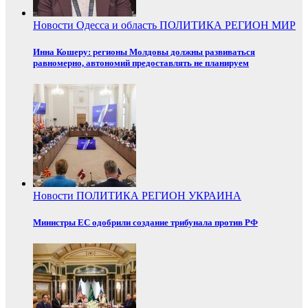
Новости
Одесса и область
ПОЛИТИКА
РЕГИОН
МИР
Инна Кошеру: регионы Молдовы должны развиваться
равномерно, автономий предоставлять не планируем
Новости
ПОЛИТИКА
РЕГИОН
УКРАИНА
Министры ЕС одобрили создание трибунала против РФ