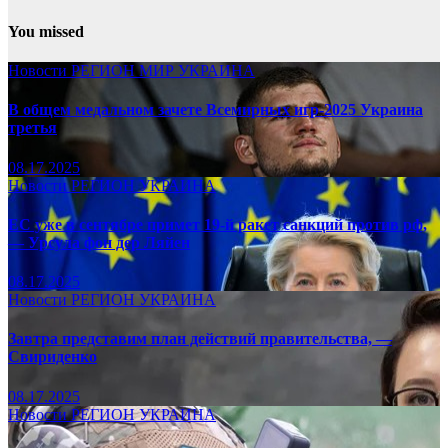
You missed
Новости
РЕГИОН
МИР
УКРАИНА
В общем медальном зачете Всемирных игр-2025 Украина
третья
08.17.2025
Новости
РЕГИОН
УКРАИНА
ЕС уже в сентябре примет 19-й ракет санкций против рф,
— Урсула фон дер Ляйен
08.17.2025
Новости
РЕГИОН
УКРАИНА
Завтра представим план действий правительства, —
Свириденко
08.17.2025
Новости
РЕГИОН
УКРАИНА