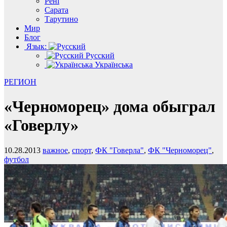
Рені
Сарата
Тарутино
Мир
Блог
Язык:
Русский
Українська
РЕГИОН
«Черноморец» дома обыграл
«Говерлу»
10.28.2013
важное
,
спорт
,
ФК "Говерла"
,
ФК "Черноморец"
,
футбол