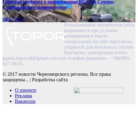
Генштаб сообщил о продвижении ВСУ на Северо-
Слобожанском направлении
08.17.2025
Использование материалов сайта
разрешается при условии
размещения в тексте
гиперссылки на сайт topor.od.ua,
открытой для поисковых систем.
Контакты: электронная почта
gazeta.topor.od@gmail.com
или телефон редакции – +38(096)
627-20-65.
© 2017 новости Черноморского региона. Все права
защищены...
|
Разработка сайта
О проекте
Реклама
Вакансии