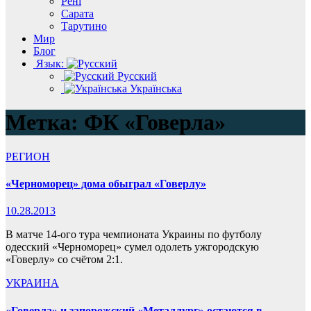
Рені
Сарата
Тарутино
Мир
Блог
Язык:
Русский
Українська
Метка:
ФК «Говерла»
РЕГИОН
«Черноморец» дома обыграл «Говерлу»
10.28.2013
В матче 14-ого тура чемпионата Украины по футболу
одесский «Черноморец» сумел одолеть ужгородскую
«Говерлу» со счётом 2:1.
УКРАИНА
«Говерла» и запорожский «Металлург» остаются в