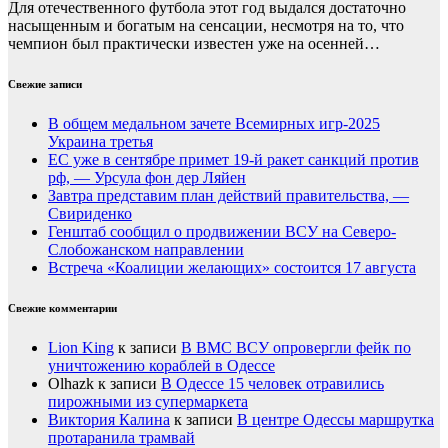
Для отечественного футбола этот год выдался достаточно
насыщенным и богатым на сенсации, несмотря на то, что
чемпион был практически известен уже на осенней…
Свежие записи
В общем медальном зачете Всемирных игр-2025
Украина третья
ЕС уже в сентябре примет 19-й ракет санкций против
рф, — Урсула фон дер Ляйен
Завтра представим план действий правительства, —
Свириденко
Генштаб сообщил о продвижении ВСУ на Северо-
Слобожанском направлении
Встреча «Коалиции желающих» состоится 17 августа
Свежие комментарии
Lion King
к записи
В ВМС ВСУ опровергли фейк по
уничтожению кораблей в Одессе
Olhazk
к записи
В Одессе 15 человек отравились
пирожными из супермаркета
Виктория Калина
к записи
В центре Одессы маршрутка
протаранила трамвай