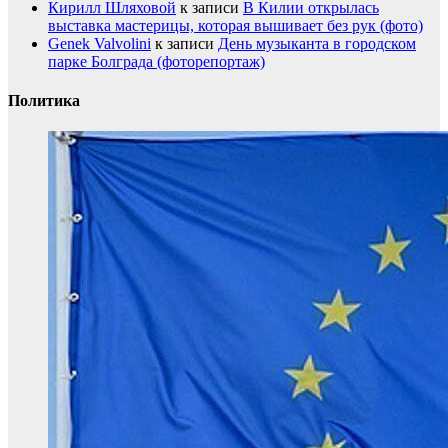
Кирилл Шляховой
к записи
В Килии открылась
выставка мастерицы, которая вышивает без рук (фото)
Genek Valvolini
к записи
День музыканта в городском
парке Болграда (фоторепортаж)
Политика