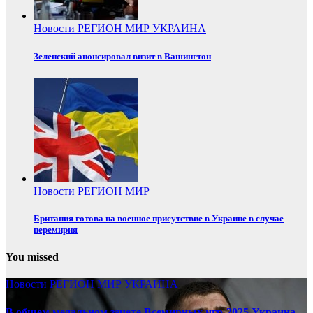
Новости
РЕГИОН
МИР
УКРАИНА
Зеленский анонсировал визит в Вашингтон
Новости
РЕГИОН
МИР
Британия готова на военное присутствие в Украине в случае
перемирия
You missed
Новости
РЕГИОН
МИР
УКРАИНА
В общем медальном зачете Всемирных игр-2025 Украина