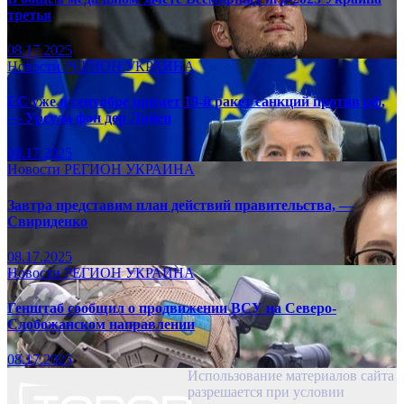
третья
08.17.2025
Новости
РЕГИОН
УКРАИНА
ЕС уже в сентябре примет 19-й ракет санкций против рф,
— Урсула фон дер Ляйен
08.17.2025
Новости
РЕГИОН
УКРАИНА
Завтра представим план действий правительства, —
Свириденко
08.17.2025
Новости
РЕГИОН
УКРАИНА
Генштаб сообщил о продвижении ВСУ на Северо-
Слобожанском направлении
08.17.2025
Использование материалов сайта
разрешается при условии