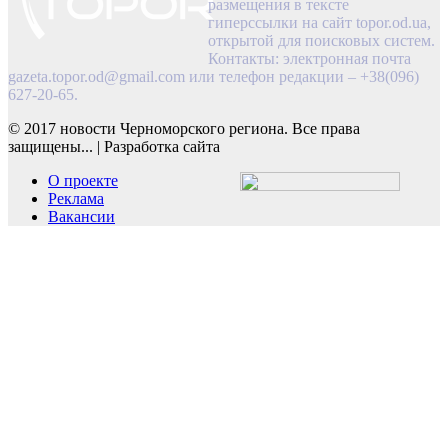
размещения в тексте
гиперссылки на сайт topor.od.ua,
открытой для поисковых систем.
Контакты: электронная почта
gazeta.topor.od@gmail.com
или телефон редакции – +38(096)
627-20-65.
© 2017 новости Черноморского региона. Все права
защищены...
|
Разработка сайта
О проекте
Реклама
Вакансии