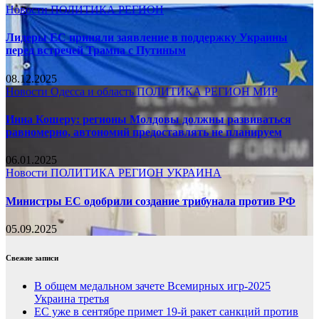
Новости
ПОЛИТИКА
РЕГИОН
Лидеры ЕС приняли заявление в поддержку Украины
перед встречей Трампа с Путиным
08.12.2025
Новости
Одесса и область
ПОЛИТИКА
РЕГИОН
МИР
Инна Кошеру: регионы Молдовы должны развиваться
равномерно, автономий предоставлять не планируем
06.01.2025
Новости
ПОЛИТИКА
РЕГИОН
УКРАИНА
Министры ЕС одобрили создание трибунала против РФ
05.09.2025
Свежие записи
В общем медальном зачете Всемирных игр-2025
Украина третья
ЕС уже в сентябре примет 19-й ракет санкций против