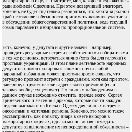
мажоритарного округа. Смотрите, мол, каждое предложение –
ради любимой Одесчины. При этом доверчивый электорат,
конечно, не будет тщательно разбираться, что забота за родной
край не отменяет обязанности принимать активное участие и
в обсуждении общегосударственной политики, ведь текущий
созыв парламента избирался по пропорциональной системе.
Есть, конечно, у депутата и другие задачи – например,
проводить регулярные встречи с собственными избирателями
в тех же регионах, встречаться лично (хотя бы для галочки) с
простыми украинцами. В этом плане деятельность народных
депутатов проконтролировать сложно: почти любой
народный избранник может просто-напросто соврать, что
регулярно проводит встречи с гражданами, хотя сам при этом,
наверное, с трудом назовёт адрес своей приёмной (если
таковая вообще существует). По личным наблюдениям в
данном случае необходимо отметить, прежде всего, Сергея
Гриневецкого и Евгения Царькова, которые почти каждую
неделю выезжают из Киева в Одессу для личных встреч с
одесситами и жителями региона. Конечно, это можно также
рассматривать, как попытку пиара в свете выборов в
мажоритарных округах, однако мы не вправе осуждать
депутатов за выполнение их непосредственной обязанности –