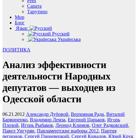
Рені
Сарата
Тарутино
Мир
Блог
Язык:
Русский
Українська
ПОЛИТИКА
Анализ эффективности
деятельности Народных
депутатов — выходцев из
Одесской области
06.21.2012
Александр Дубовой
,
Верховная Рада
,
Виталий
Барвиненко
,
Владимир Лемза
,
Евгений Царьков
,
Игорь
Плохой
,
Игорь Рыбаков
,
Леонид Климов
,
Олег Радковский
,
Павел Унгурян
,
Парламентские выборы 2012
,
Партия
регионов
,
Сергей Гриневецкий
,
Сергей Кивалов
,
Юрий Крук