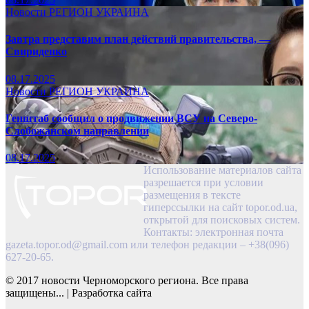
Новости
РЕГИОН
УКРАИНА
Завтра представим план действий правительства, —
Свириденко
08.17.2025
Новости
РЕГИОН
УКРАИНА
Генштаб сообщил о продвижении ВСУ на Северо-
Слобожанском направлении
08.17.2025
Использование материалов сайта
разрешается при условии
размещения в тексте
гиперссылки на сайт topor.od.ua,
открытой для поисковых систем.
Контакты: электронная почта
gazeta.topor.od@gmail.com
или телефон редакции – +38(096)
627-20-65.
© 2017 новости Черноморского региона. Все права
защищены...
|
Разработка сайта