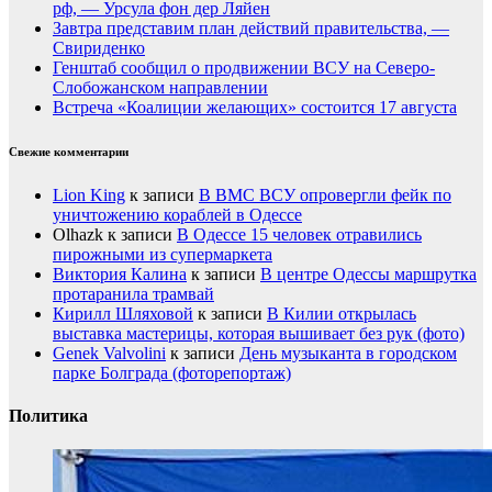
рф, — Урсула фон дер Ляйен
Завтра представим план действий правительства, —
Свириденко
Генштаб сообщил о продвижении ВСУ на Северо-
Слобожанском направлении
Встреча «Коалиции желающих» состоится 17 августа
Свежие комментарии
Lion King
к записи
В ВМС ВСУ опровергли фейк по
уничтожению кораблей в Одессе
Olhazk
к записи
В Одессе 15 человек отравились
пирожными из супермаркета
Виктория Калина
к записи
В центре Одессы маршрутка
протаранила трамвай
Кирилл Шляховой
к записи
В Килии открылась
выставка мастерицы, которая вышивает без рук (фото)
Genek Valvolini
к записи
День музыканта в городском
парке Болграда (фоторепортаж)
Политика