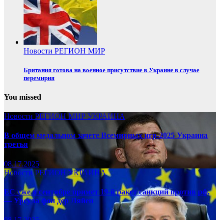
Новости
РЕГИОН
МИР
Британия готова на военное присутствие в Украине в случае
перемирия
You missed
Новости
РЕГИОН
МИР
УКРАИНА
В общем медальном зачете Всемирных игр-2025 Украина
третья
08.17.2025
Новости
РЕГИОН
УКРАИНА
ЕС уже в сентябре примет 19-й ракет санкций против рф,
— Урсула фон дер Ляйен
08.17.2025