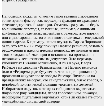
встреч с гражданами.
Напоследок, пожалуй, отметим такой важный с моральной
точки зрения фактор, как переход из фракции во фракцию в
течение депутатской каденции. Отметим сразу, мы не берём
во внимание переходы, связанные, например, с личными
конфликтами отдельных партийцев с руководством партии
или с разочарованием того или иного политика в генеральной
линии партии. К примеру, нельзя осуждать Тараса Чорновила
за то, что тот в 2008 году покинул Партию регионов, заявив о
расхождении в идеологических вопросах, не примкнув при
этом к тогдашней коалиции и оставшись на протяжении
нескольких лет независимым депутатом. Зато переходы
упомянутых Виталия Барвиненко, Юрия Крука, Игоря
Рыбакова из фракции «Батькивщины» в Партию регионов
(или в «Реформы ради будущего», что не принципиально)
произошли аккурат после победы Виктора Януковича на
президентских выборах, что свидетельствует, мягко говоря, о
нетвёрдой политической позиции упомянутых деятелей.
Избирателям округов, в которых собираются выдвигаться
подобного рода кандидаты, перед голосованием, пожалуй,
необходимо тщательней задуматься, стоит ли оказывать столь
«ненадёжным» лицам своё доверие.