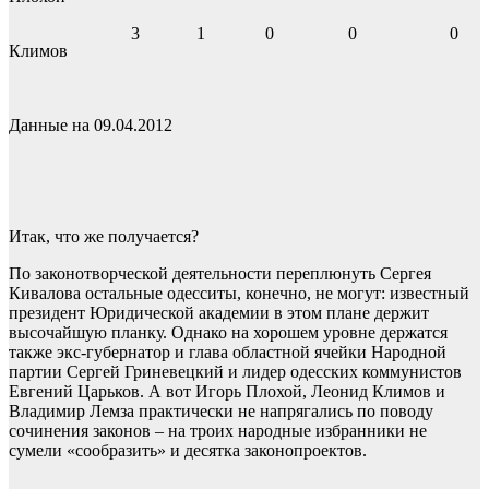
3
1
0
0
0
Климов
Данные на 09.04.2012
Итак, что же получается?
По законотворческой деятельности переплюнуть Сергея
Кивалова остальные одесситы, конечно, не могут: известный
президент Юридической академии в этом плане держит
высочайшую планку. Однако на хорошем уровне держатся
также экс-губернатор и глава областной ячейки Народной
партии Сергей Гриневецкий и лидер одесских коммунистов
Евгений Царьков. А вот Игорь Плохой, Леонид Климов и
Владимир Лемза практически не напрягались по поводу
сочинения законов – на троих народные избранники не
сумели «сообразить» и десятка законопроектов.