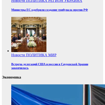
Новости
ПОЛИТИКА
РЕГИОН
УКРАИНА
Министры ЕС одобрили создание трибунала против РФ
Новости
ПОЛИТИКА
МИР
Встреча делегаций США и россии в Саудовской Аравии
закончилась
Экономика