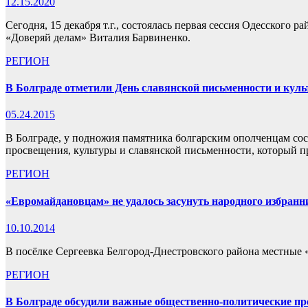
12.15.2020
Сегодня, 15 декабря т.г., состоялась первая сессия Одесского 
«Доверяй делам» Виталия Барвиненко.
РЕГИОН
В Болграде отметили День славянской письменности и кул
05.24.2015
В Болграде, у подножия памятника болгарским ополченцам со
просвещения, культуры и славянской письменности, который 
РЕГИОН
«Евромайдановцам» не удалось засунуть народного избранн
10.10.2014
В посёлке Сергеевка Белгород-Днестровского района местные
РЕГИОН
В Болграде обсудили важные общественно-политические п