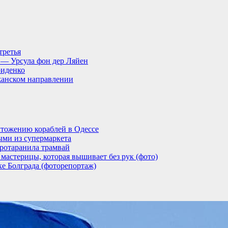
третья
, — Урсула фон дер Ляйен
риденко
анском направлении
тожению кораблей в Одессе
ыми из супермаркета
ротаранила трамвай
мастерицы, которая вышивает без рук (фото)
ке Болграда (фоторепортаж)