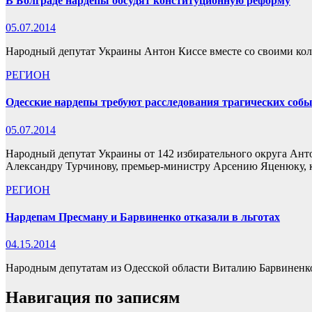
В Болграде нардепы обсудят конституционную реформу
05.07.2014
Народный депутат Украины Антон Киссе вместе со своими кол
РЕГИОН
Одесские нардепы требуют расследования трагических собы
05.07.2014
Народный депутат Украины от 142 избирательного округа Ант
Александру Турчинову, премьер-министру Арсению Яценюку,
РЕГИОН
Нардепам Пресману и Барвиненко отказали в льготах
04.15.2014
Народным депутатам из Одесской области Виталию Барвиненко
Навигация по записям