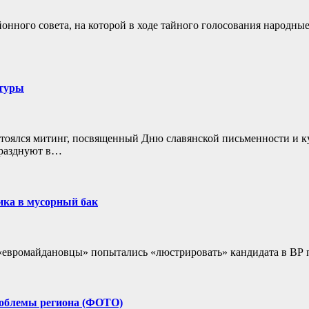
районного совета, на которой в ходе тайного голосования народн
ьтуры
стоялся митинг, посвященный Дню славянской письменности и к
празднуют в…
ика в мусорный бак
 «евромайдановцы» попытались «люстрировать» кандидата в ВР 
роблемы региона (ФОТО)