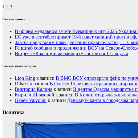
1
2
3
Свежие записи
В общем медальном зачете Всемирных игр-2025 Украина 
ЕС уже в сентябре примет 19-й ракет санкций против рф
Завтра представим план действий правительства, — Сви
Генштаб сообщил о продвижении ВСУ на Северо-Слобож
Встреча «Коалиции желающих» состоится 17 августа
Свежие комментарии
Lion King
к записи
В ВМС ВСУ опровергли фейк по унич
Olhazk
к записи
В Одессе 15 человек отравились пирожн
Виктория Калина
к записи
В центре Одессы маршрутка п
Кирилл Шляховой
к записи
В Килии открылась выставка 
Genek Valvolini
к записи
День музыканта в городском пар
Политика