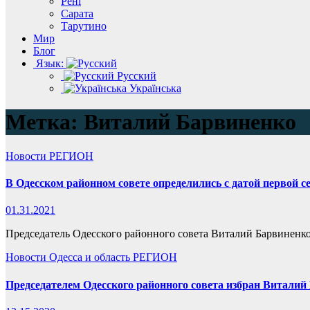
Рені
Сарата
Тарутино
Мир
Блог
Язык:
Русский
Українська
Метка:
Виталий Барвиненко
Новости
РЕГИОН
В Одесском районном совете определились с датой первой се
01.31.2021
Председатель Одесского районного совета Виталий Барвиненко 
Новости
Одесса и область
РЕГИОН
Председателем Одесского районного совета избран Виталий