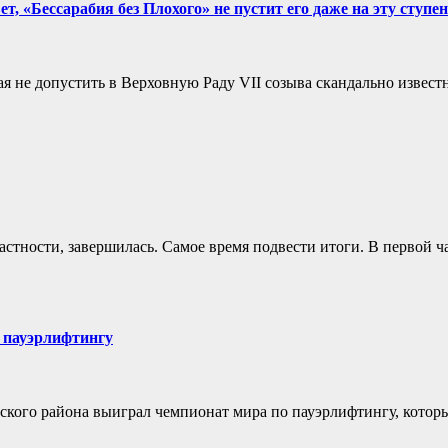
т, «Бессарабия без Плохого» не пустит его даже на эту ступе
я не допустить в Верховную Раду VII созыва скандально извест
частности, завершилась. Самое время подвести итоги. В первой 
 пауэрлифтингу
кого района выиграл чемпионат мира по пауэрлифтингу, который