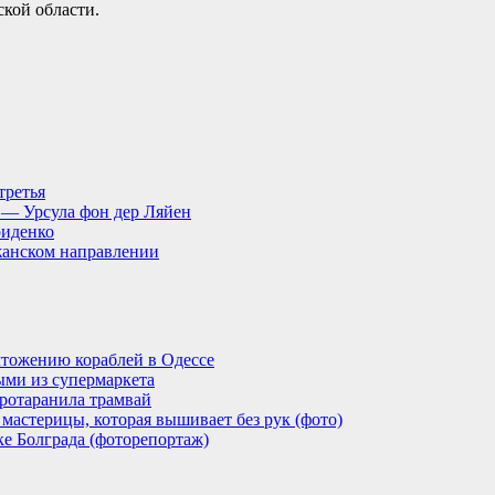
ской области.
третья
, — Урсула фон дер Ляйен
риденко
анском направлении
тожению кораблей в Одессе
ыми из супермаркета
ротаранила трамвай
мастерицы, которая вышивает без рук (фото)
ке Болграда (фоторепортаж)