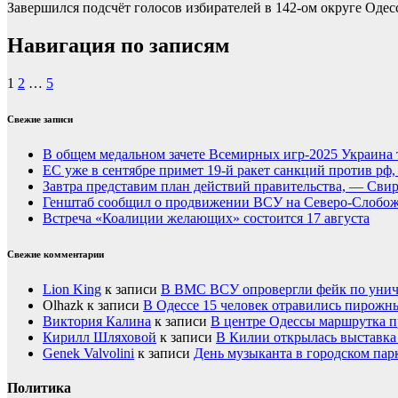
Завершился подсчёт голосов избирателей в 142-ом округе Одес
Навигация по записям
1
2
…
5
Свежие записи
В общем медальном зачете Всемирных игр-2025 Украина 
ЕС уже в сентябре примет 19-й ракет санкций против рф
Завтра представим план действий правительства, — Сви
Генштаб сообщил о продвижении ВСУ на Северо-Слобож
Встреча «Коалиции желающих» состоится 17 августа
Свежие комментарии
Lion King
к записи
В ВМС ВСУ опровергли фейк по унич
Olhazk
к записи
В Одессе 15 человек отравились пирожн
Виктория Калина
к записи
В центре Одессы маршрутка п
Кирилл Шляховой
к записи
В Килии открылась выставка 
Genek Valvolini
к записи
День музыканта в городском пар
Политика