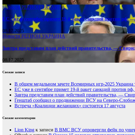
08.17.2025
Новости
РЕГИОН
УКРАИНА
ЕС уже в сентябре примет 19-й ракет санкций против рф, —
08.17.2025
Новости
РЕГИОН
УКРАИНА
Завтра представим план действий правительства, — Свири
08.17.2025
Свежие записи
В общем медальном зачете Всемирных игр-2025 Украина 
ЕС уже в сентябре примет 19-й ракет санкций против рф
Завтра представим план действий правительства, — Сви
Генштаб сообщил о продвижении ВСУ на Северо-Слобож
Встреча «Коалиции желающих» состоится 17 августа
Свежие комментарии
Lion King
к записи
В ВМС ВСУ опровергли фейк по унич