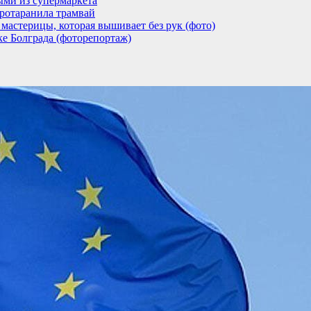
ыми из супермаркета
ротаранила трамвай
мастерицы, которая вышивает без рук (фото)
ке Болграда (фоторепортаж)