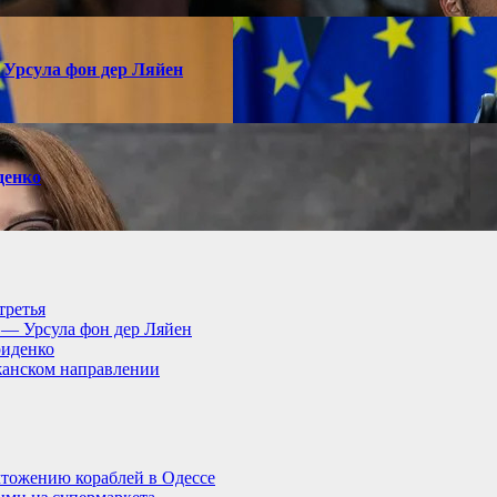
 Урсула фон дер Ляйен
денко
третья
, — Урсула фон дер Ляйен
риденко
анском направлении
тожению кораблей в Одессе