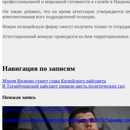
профессиональной и моральной готовности к службе в Национ
Он также добавил, что на время аттестации утверждается п
комплектования всех подразделений полиции.
Новую полицейскую форму смогут получить только те сотрудни
Аттестационный конкурс проводится на базе территориальны
Навигация по записям
Мэром Вилково станет глава Килийского райсовета
В Татарбунарский райсовет прошли шесть политических сил
Похожая запись
Новости
РЕГИОН
МИР
УКРАИНА
В общем медальном зачете Всемирных игр-2025 Украина тр