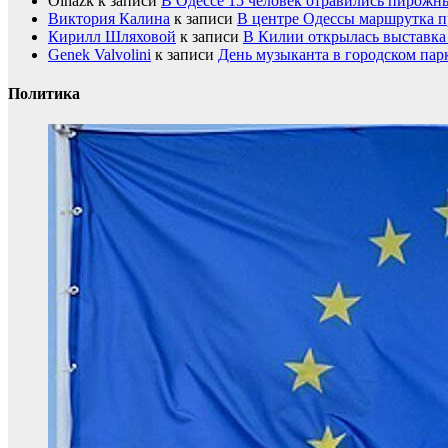
Olhazk
к записи
В Одессе 15 человек отравились пирожн
Виктория Калина
к записи
В центре Одессы маршрутка п
Кирилл Шляховой
к записи
В Килии открылась выставка 
Genek Valvolini
к записи
День музыканта в городском пар
Политика