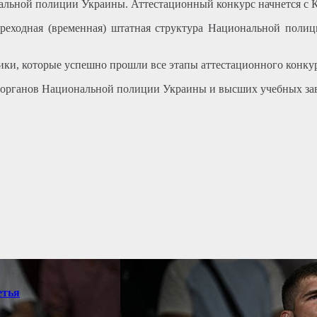
альной полиции Украины. Аттестационный конкурс начнется с К
ереходная (временная) штатная структура Национальной полици
ки, которые успешно прошли все этапы аттестационного конкур
х органов Национальной полиции Украины и высших учебных з
етья