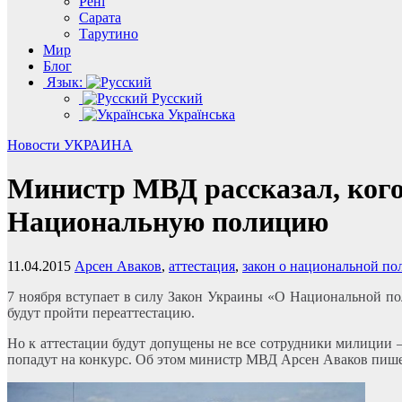
Рені
Сарата
Тарутино
Мир
Блог
Язык:
Русский
Українська
Новости
УКРАИНА
Министр МВД рассказал, кого
Национальную полицию
11.04.2015
Арсен Аваков
,
аттестация
,
закон о национальной п
7 ноября вступает в силу Закон Украины «О Национальной 
будут пройти переаттестацию.
Но к аттестации будут допущены не все сотрудники милиции 
попадут на конкурс. Об этом министр МВД Арсен Аваков пише