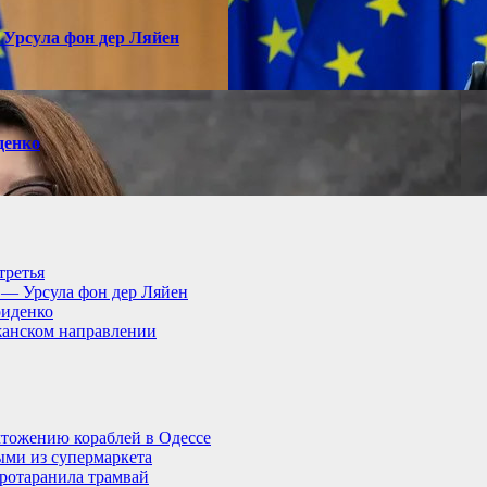
 Урсула фон дер Ляйен
денко
третья
, — Урсула фон дер Ляйен
риденко
анском направлении
тожению кораблей в Одессе
ыми из супермаркета
ротаранила трамвай