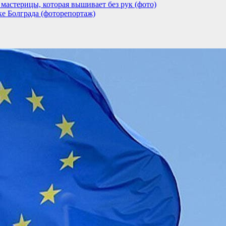
мастерицы, которая вышивает без рук (фото)
ке Болграда (фоторепортаж)