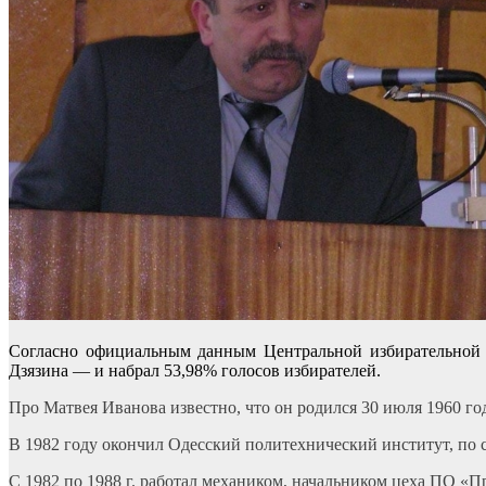
Согласно официальным данным Центральной избирательной 
Дзязина — и набрал 53,98% голосов избирателей.
Про Матвея Иванова известно, что он родился 30 июля 1960 го
В 1982 году окончил Одесский политехнический институт, по
С 1982 по 1988 г. работал механиком, начальником цеха ПО «П