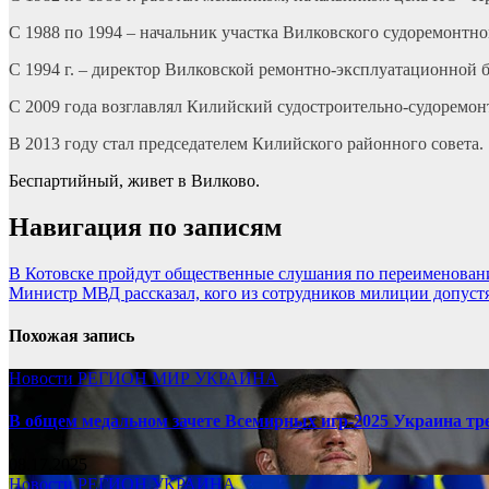
С 1988 по 1994 – начальник участка Вилковского судоремонтног
С 1994 г. – директор Вилковской ремонтно-эксплуатационной
С 2009 года возглавлял Килийский судостроительно-судоремон
В 2013 году стал председателем Килийского районного совета.
Беспартийный, живет в Вилково.
Навигация по записям
В Котовске пройдут общественные слушания по переименован
Министр МВД рассказал, кого из сотрудников милиции допуст
Похожая запись
Новости
РЕГИОН
МИР
УКРАИНА
В общем медальном зачете Всемирных игр-2025 Украина тр
08.17.2025
Новости
РЕГИОН
УКРАИНА