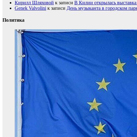
Кирилл Шляховой
к записи
В Килии открылась выставка 
Genek Valvolini
к записи
День музыканта в городском пар
Политика