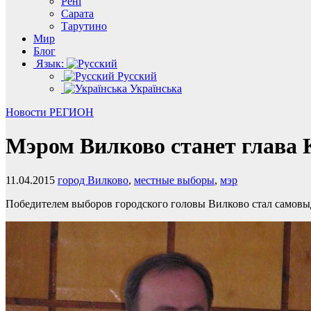
Рені
Сарата
Тарутино
Мир
Блог
Язык:
Русский
Українська
Новости
РЕГИОН
Мэром Вилково станет глава 
11.04.2015
город Вилково
,
местные выборы
,
мэр
Победителем выборов городского головы Вилково стал самовы