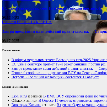
ЕС уже в сентябре примет 19-й ракет санкций против рф, —
08.17.2025
Новости
РЕГИОН
УКРАИНА
Завтра представим план действий правительства, — Свири
08.17.2025
Свежие записи
В общем медальном зачете Всемирных игр-2025 Украина 
ЕС уже в сентябре примет 19-й ракет санкций против рф
Завтра представим план действий правительства, — Сви
Генштаб сообщил о продвижении ВСУ на Северо-Слобож
Встреча «Коалиции желающих» состоится 17 августа
Свежие комментарии
Lion King
к записи
В ВМС ВСУ опровергли фейк по унич
Olhazk
к записи
В Одессе 15 человек отравились пирожн
Виктория Калина
к записи
В центре Одессы маршрутка п