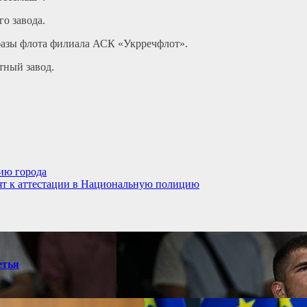
о завода.
 базы флота филиала АСК «Укрречфлот».
тный завод.
ию города
ят к аттестации в Национальную полицию
етья