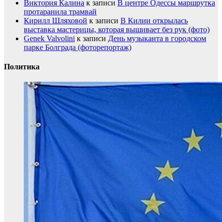
Виктория Калина
к записи
В центре Одессы маршрутка
протаранила трамвай
Кирилл Шляховой
к записи
В Килии открылась
выставка мастерицы, которая вышивает без рук (фото)
Genek Valvolini
к записи
День музыканта в городском
парке Болграда (фоторепортаж)
Политика