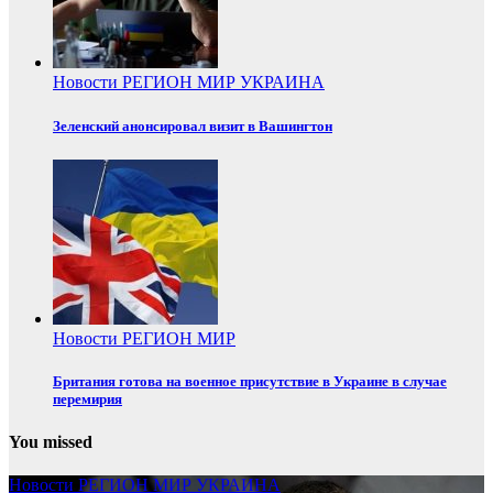
Новости
РЕГИОН
МИР
УКРАИНА
Зеленский анонсировал визит в Вашингтон
Новости
РЕГИОН
МИР
Британия готова на военное присутствие в Украине в случае
перемирия
You missed
Новости
РЕГИОН
МИР
УКРАИНА