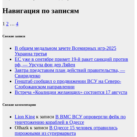
Навигация по записям
1
2
…
4
Свежие записи
В общем медальном зачете Всемирных игр-2025
Украина третья
ЕС уже в сентябре примет 19-й ракет санкций против
рф, — Урсула фон дер Ляйен
Завтра представим план действий правительства, —
Свириденко
Генштаб сообщил о продвижении ВСУ на Северо-
Слобожанском направлении
Встреча «Коалиции желающих» состоится 17 августа
Свежие комментарии
Lion King
к записи
В ВМС ВСУ опровергли фейк по
уничтожению кораблей в Одессе
Olhazk
к записи
В Одессе 15 человек отравились
пирожными из супермаркета