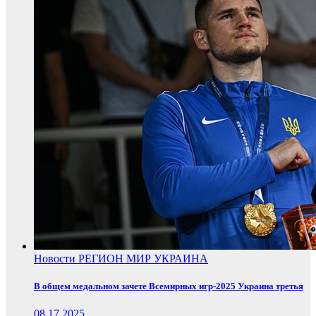
Новости
РЕГИОН
МИР
УКРАИНА
В общем медальном зачете Всемирных игр-2025 Украина третья
08.17.2025