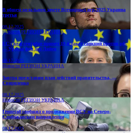
В общем медальном зачете Всемирных игр-2025 Украина
третья
08.17.2025
Новости
РЕГИОН
УКРАИНА
ЕС уже в сентябре примет 19-й ракет санкций против рф,
— Урсула фон дер Ляйен
08.17.2025
Новости
РЕГИОН
УКРАИНА
Завтра представим план действий правительства, —
Свириденко
08.17.2025
Новости
РЕГИОН
УКРАИНА
Генштаб сообщил о продвижении ВСУ на Северо-
Слобожанском направлении
08.17.2025