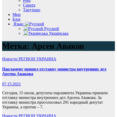
Рені
Сарата
Тарутино
Мир
Блог
Язык:
Русский
Українська
Метка:
Арсен Аваков
Новости
РЕГИОН
УКРАИНА
Парламент принял отставку министра внутренних дел
Арсена Авакова
07.15.2021
Сегодня, 15 июля, депутаты парламента Украины приняли
отставку министра внутренних дел Арсена Авакова. За
отставку министра проголосовал 291 народный депутат
Украины, а против – 7.
Новости
РЕГИОН
УКРАИНА