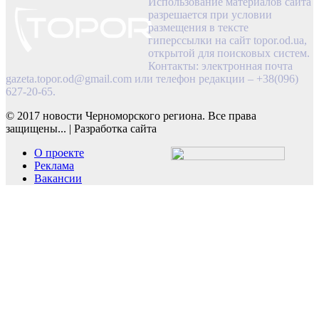
Использование материалов сайта
разрешается при условии
размещения в тексте
гиперссылки на сайт topor.od.ua,
открытой для поисковых систем.
Контакты: электронная почта
gazeta.topor.od@gmail.com
или телефон редакции – +38(096)
627-20-65.
© 2017 новости Черноморского региона. Все права
защищены...
|
Разработка сайта
О проекте
Реклама
Вакансии