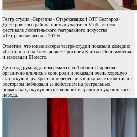
Театр-студия «Берегиня» Староказацкой ОТГ Белгород-
Днестровского района принял участие в V областном
фестивале любительского театрального искусства
«Театральная весна – 2019».
Отметим, что юные актеры театра-студии показали комедию
«Сватовство на Гончаровке» Григория Квитки-Основьяненко
и завоевали III место.
Дети под руководством режиссера Любови Старченко
органично влились в свои роли и показали очень хорошую
актерскую игру. Зрители перенеслись в прошлые столетия и с
восторгом наблюдали за действием на театральных
подмостках, окунувшись в колорит и традиции украинского
народа.