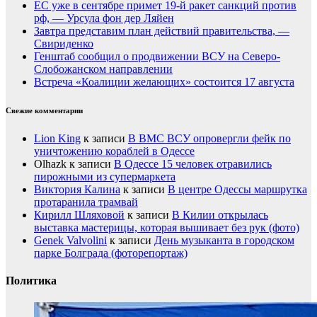
ЕС уже в сентябре примет 19-й ракет санкций против
рф, — Урсула фон дер Ляйен
Завтра представим план действий правительства, —
Свириденко
Генштаб сообщил о продвижении ВСУ на Северо-
Слобожанском направлении
Встреча «Коалиции желающих» состоится 17 августа
Свежие комментарии
Lion King
к записи
В ВМС ВСУ опровергли фейк по
уничтожению кораблей в Одессе
Olhazk
к записи
В Одессе 15 человек отравились
пирожными из супермаркета
Виктория Калина
к записи
В центре Одессы маршрутка
протаранила трамвай
Кирилл Шляховой
к записи
В Килии открылась
выставка мастерицы, которая вышивает без рук (фото)
Genek Valvolini
к записи
День музыканта в городском
парке Болграда (фоторепортаж)
Политика