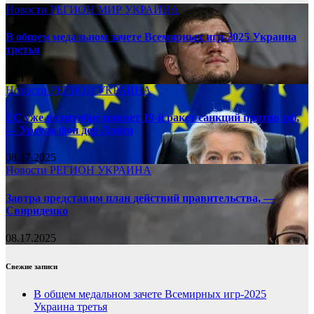
Новости
РЕГИОН
МИР
УКРАИНА
В общем медальном зачете Всемирных игр-2025 Украина
третья
08.17.2025
Новости
РЕГИОН
УКРАИНА
ЕС уже в сентябре примет 19-й ракет санкций против рф,
— Урсула фон дер Ляйен
08.17.2025
Новости
РЕГИОН
УКРАИНА
Завтра представим план действий правительства, —
Свириденко
08.17.2025
Свежие записи
В общем медальном зачете Всемирных игр-2025
Украина третья