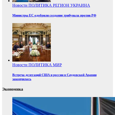
Новости
ПОЛИТИКА
РЕГИОН
УКРАИНА
Министры ЕС одобрили создание трибунала против РФ
Новости
ПОЛИТИКА
МИР
Встреча делегаций США и россии в Саудовской Аравии
закончилась
Экономика