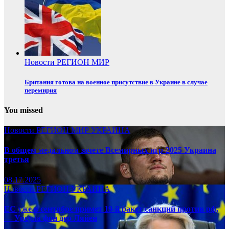
Новости
РЕГИОН
МИР
Британия готова на военное присутствие в Украине в случае
перемирия
You missed
Новости
РЕГИОН
МИР
УКРАИНА
В общем медальном зачете Всемирных игр-2025 Украина
третья
08.17.2025
Новости
РЕГИОН
УКРАИНА
ЕС уже в сентябре примет 19-й ракет санкций против рф,
— Урсула фон дер Ляйен