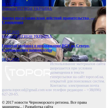
08.17.2025
Новости
РЕГИОН
УКРАИНА
Завтра представим план действий правительства, —
Свириденко
08.17.2025
Новости
РЕГИОН
УКРАИНА
Генштаб сообщил о продвижении ВСУ на Северо-
Слобожанском направлении
08.17.2025
Использование материалов сайта
разрешается при условии
размещения в тексте
гиперссылки на сайт topor.od.ua,
открытой для поисковых систем.
Контакты: электронная почта
gazeta.topor.od@gmail.com
или телефон редакции – +38(096)
627-20-65.
© 2017 новости Черноморского региона. Все права
защищены...
|
Разработка сайта