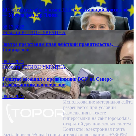
ЕС уже в сентябре примет 19-й ракет санкций против рф,
— Урсула фон дер Ляйен
08.17.2025
Новости
РЕГИОН
УКРАИНА
Завтра представим план действий правительства, —
Свириденко
08.17.2025
Новости
РЕГИОН
УКРАИНА
Генштаб сообщил о продвижении ВСУ на Северо-
Слобожанском направлении
08.17.2025
Использование материалов сайта
разрешается при условии
размещения в тексте
гиперссылки на сайт topor.od.ua,
открытой для поисковых систем.
Контакты: электронная почта
gazeta.topor.od@gmail.com
или телефон редакции – +38(096)