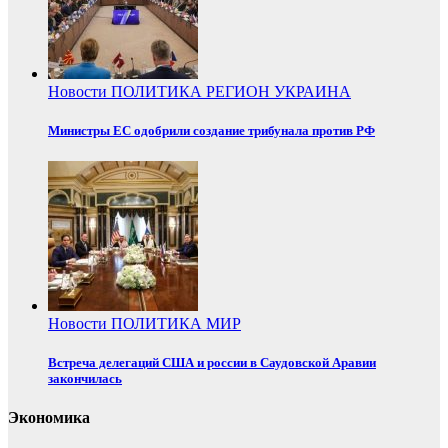
Новости
ПОЛИТИКА
РЕГИОН
УКРАИНА
Министры ЕС одобрили создание трибунала против РФ
Новости
ПОЛИТИКА
МИР
Встреча делегаций США и россии в Саудовской Аравии
закончилась
Экономика