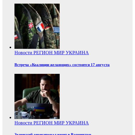
Новости
РЕГИОН
МИР
УКРАИНА
Встреча «Коалиции желающих» состоится 17 августа
Новости
РЕГИОН
МИР
УКРАИНА
Зеленский анонсировал визит в Вашингтон