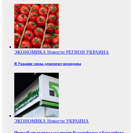
ЭКОНОМИКА
Новости
РЕГИОН
УКРАИНА
В Украине снова дешевеют помидоры
ЭКОНОМИКА
Новости
УКРАИНА
ПриватБанк выиграл суд против Коломойского и Боголюбова