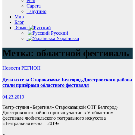
Рені
Сарата
Тарутино
Мир
Блог
Язык:
Русский
Українська
Метка:
областной фестиваль
Новости
РЕГИОН
Дети из села Староказачье Белгород-Днестровского района
стали призёрами областного фестиваля
04.23.2019
Театр-студия «Берегиня» Староказацкой ОТГ Белгород-
Днестровского района принял участие в V областном
фестивале любительского театрального искусства
«Театральная весна – 2019».