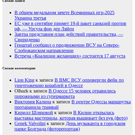
Свежие записи
В общем медальном зачете Всемирных игр-2025
Украина третья
ЕС уже в сентябре примет 19-й ракет санкций против
рф, — Урсула фон дер Ляйен
Завтра представим план действий правительства, —
Свириденко
Генштаб сообщил о продвижении ВСУ на Северо-
Слобожанском направлении
Встреча «Коалиции желающих» состоится 17 августа
Свежие комментарии
Lion King
к записи
В ВМС ВСУ опровергли фейк по
уничтожению кораблей в Одессе
Olhazk
к записи
В Одессе 15 человек отравились
пирожными из супермаркета
Виктория Калина
к записи
В центре Одессы маршрутка
протаранила трамвай
Кирилл Шляховой
к записи
В Килии открылась
выставка мастерицы, которая вышивает без рук (фото)
Genek Valvolini
к записи
День музыканта в городском
парке Болграда (фоторепортаж)