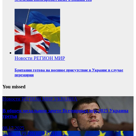
Новости
РЕГИОН
МИР
Британия готова на военное присутствие в Украине в случае
перемирия
You missed
Новости
РЕГИОН
МИР
УКРАИНА
В общем медальном зачете Всемирных игр-2025 Украина
третья
08.17.2025
Новости
РЕГИОН
УКРАИНА