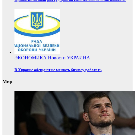
ЭКОНОМИКА
Новости
УКРАИНА
В Украине обещают не мешать бизнесу работать
Мир