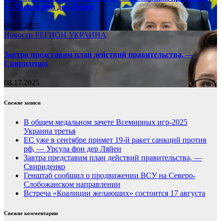
— Урсула фон дер Ляйен
08.17.2025
Новости
РЕГИОН
УКРАИНА
Завтра представим план действий правительства, —
Свириденко
08.17.2025
Свежие записи
В общем медальном зачете Всемирных игр-2025
Украина третья
ЕС уже в сентябре примет 19-й ракет санкций против
рф, — Урсула фон дер Ляйен
Завтра представим план действий правительства, —
Свириденко
Генштаб сообщил о продвижении ВСУ на Северо-
Слобожанском направлении
Встреча «Коалиции желающих» состоится 17 августа
Свежие комментарии