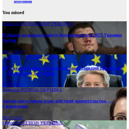
перемирия
You missed
Новости
РЕГИОН
МИР
УКРАИНА
В общем медальном зачете Всемирных игр-2025 Украина
третья
08.17.2025
Новости
РЕГИОН
УКРАИНА
ЕС уже в сентябре примет 19-й ракет санкций против рф,
— Урсула фон дер Ляйен
08.17.2025
Новости
РЕГИОН
УКРАИНА
Завтра представим план действий правительства, —
Свириденко
08.17.2025
Новости
РЕГИОН
УКРАИНА