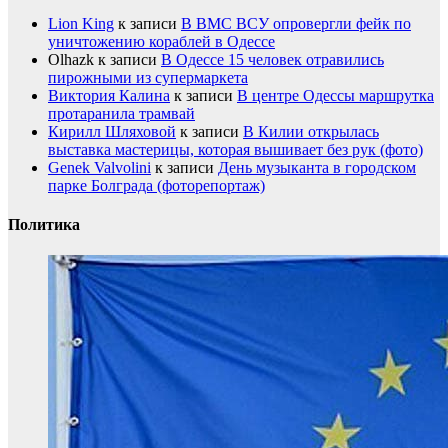
Lion King
к записи
В ВМС ВСУ опровергли фейк по
уничтожению кораблей в Одессе
Olhazk
к записи
В Одессе 15 человек отравились
пирожными из супермаркета
Виктория Калина
к записи
В центре Одессы маршрутка
протаранила трамвай
Кирилл Шляховой
к записи
В Килии открылась
выставка мастерицы, которая вышивает без рук (фото)
Genek Valvolini
к записи
День музыканта в городском
парке Болграда (фоторепортаж)
Политика