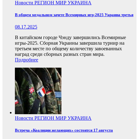
Новости
РЕГИОН
МИР
УКРАИНА
В общем медальном зачете Всемирных игр-2025 Украина третья
08.17.2025
В китайском городе Чэнду завершились Всемирные
игры-2025. Сборная Украины завершила турнир на
третьем месте по общему количеству завоеванных
наград среди сборных разных стран мира.
Подробнее
Новости
РЕГИОН
МИР
УКРАИНА
Встреча «Коалиции желающих» состоится 17 августа