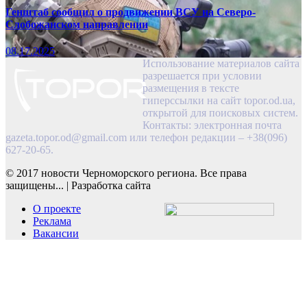
Генштаб сообщил о продвижении ВСУ на Северо-
Слобожанском направлении
08.17.2025
Использование материалов сайта
разрешается при условии
размещения в тексте
гиперссылки на сайт topor.od.ua,
открытой для поисковых систем.
Контакты: электронная почта
gazeta.topor.od@gmail.com
или телефон редакции – +38(096)
627-20-65.
© 2017 новости Черноморского региона. Все права
защищены...
|
Разработка сайта
О проекте
Реклама
Вакансии