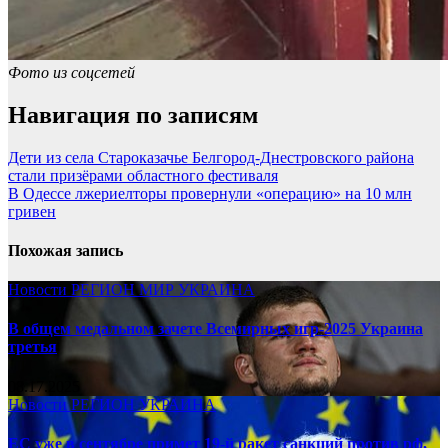
Фото из соцсетей
Навигация по записям
Дети из села Староказачье Белгород-Днестровского района
стали призёрами областного фестиваля
В Одессе лжериелторы провернули «операцию» на 10 млн
гривен
Похожая запись
Новости
РЕГИОН
МИР
УКРАИНА
В общем медальном зачете Всемирных игр-2025 Украина
третья
08.17.2025
Новости
РЕГИОН
УКРАИНА
ЕС уже в сентябре примет 19-й ракет санкций против рф,