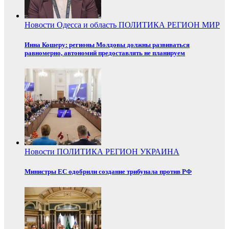
Новости
Одесса и область
ПОЛИТИКА
РЕГИОН
МИР
Инна Кошеру: регионы Молдовы должны развиваться
равномерно, автономий предоставлять не планируем
Новости
ПОЛИТИКА
РЕГИОН
УКРАИНА
Министры ЕС одобрили создание трибунала против РФ