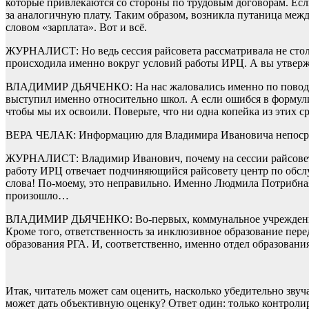
которые привлекаются со стороны по трудовым договорам. Если
за аналогичную плату. Таким образом, возникла путаница межд
словом «зарплата». Вот и всё.
ЖУРНАЛИСТ: Но ведь сессия райсовета рассматривала не столь
происходила именно вокруг условий работы ИРЦ. А вы утвержд
ВЛАДИМИР ДЬЯЧЕНКО: На нас жаловались именно по поводу то
выступил именно относительно школ. А если ошибся в формулир
чтобы мы их освоили. Поверьте, что ни одна копейка из этих ср
ВЕРА ЧЕЛАК: Информацию для Владимира Ивановича непосредств
ЖУРНАЛИСТ: Владимир Иванович, почему на сессии райсовета 
работу ИРЦ отвечает подчиняющийся райсовету центр по обсл
слова! По-моему, это неправильно. Именно Людмила Потрибная
произошло…
ВЛАДИМИР ДЬЯЧЕНКО: Во-первых, коммунальное учреждение ра
Кроме того, ответственность за инклюзивное образование пере
образования РГА. И, соответственно, именно отдел образования
Итак, читатель может сам оценить, насколько убедительно звуч
может дать объективную оценку? Ответ один: только контрол