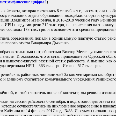
вают мифические цифры?
).
 райсовета, которая состоялась 6 сентября т.г., рассмотрела п
осу, начальник отдела образования, молодёжи, спорта и культ
мации Владимира Ивановича, в 2018-2019 учебном году Ренийск
ов ИРЦ предусмотрено 212 тыс. грн, на начисления на зарплату –
нег составил 178 тыс. грн, и в основном эти средства предназнач
дела образования, попали в официальную платную статью райсо
инансового отчёта Владимира Дьяченко.
и образовательными потребностями Виктор Метель усомнился в э
ы власти. И оказалось, что ответы, пришедшие из Одесской обл
и в вышеупомянутой газетной статье райсовета. А именно: как с
да персонала ИРЦ – 363 тыс. грн. Итого – 517 тыс. грн.
 ренийских районных чиновников? За комментариями мы обратил
о и главному бухгалтеру коммунального учреждения Ренийског
жённой, и чтобы читатель понял её контекст, мы решили изложит
а сессии райсовета 6 сентября, я подготовил для ответа на 
, которые осуществлялись на инклюзивное образование в школах 
м Кабмина от 14 февраля 2017 года №88. Из суммы названных с
 проводились ассистентами учителей, работающими в инклюзивны