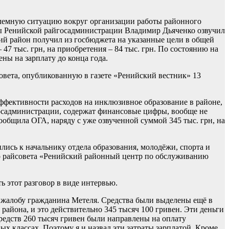
роблемную ситуацию вокруг организации работы районного
уры Ренийской райгосадминистрации Владимир Дьяченко озвучил
ий район получил из госбюджета на указанные цели в общей
 47 тыс. грн, на приобретения – 84 тыс. грн. По состоянию на
ены на зарплату до конца года.
вета, опубликованную в газете «Ренийский вестник» 13
ффективности расходов на инклюзивное образование в районе,
госадминистрации, содержат финансовые цифры, вообще не
ообщила ОГА, наряду с уже озвученной суммой 345 тыс. грн, на
ись к начальнику отдела образования, молодёжи, спорта и
о райсовета «Ренийский районный центр по обслуживанию
ь этот разговор в виде интервью.
жалобу гражданина Метеля. Средства были выделены ещё в
района, и это действительно 345 тысяч 100 гривен. Эти деньги
редств 260 тысяч гривен были направлены на оплату
х классах. Поэтому я и назвал эти затраты зарплатой. Кроме