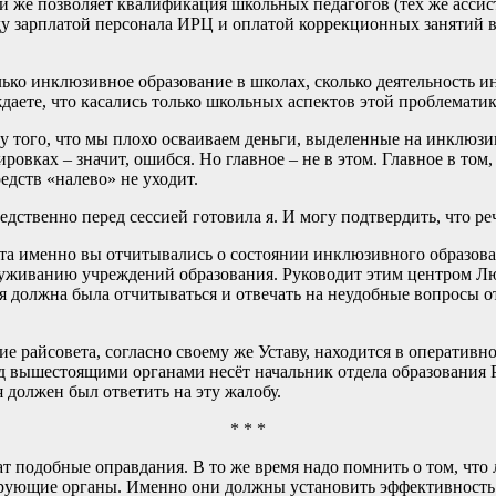
 же позволяет квалификация школьных педагогов (тех же ассист
у зарплатой персонала ИРЦ и оплатой коррекционных занятий в ш
ко инклюзивное образование в школах, сколько деятельность и
аете, что касались только школьных аспектов этой проблемати
го, что мы плохо осваиваем деньги, выделенные на инклюзив
овках – значит, ошибся. Но главное – не в этом. Главное в то
едств «налево» не уходит.
енно перед сессией готовила я. И могу подтвердить, что речь
именно вы отчитывались о состоянии инклюзивного образовани
уживанию учреждений образования. Руководит этим центром Люд
 должна была отчитываться и отвечать на неудобные вопросы о
йсовета, согласно своему же Уставу, находится в оперативно
д вышестоящими органами несёт начальник отдела образования Р
 должен был ответить на эту жалобу.
* * *
ат подобные оправдания. В то же время надо помнить о том, что
ирующие органы. Именно они должны установить эффективность