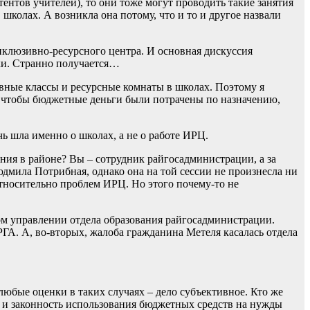
ентов учителей), то они тоже могут проводить такие занятия
колах. А возникла она потому, что и то и другое назвали
нклюзивно-ресурсного центра. И основная дискуссия
ки. Странно получается…
ные классы и ресурсные комнаты в школах. Поэтому я
м, чтобы бюджетные деньги были потрачены по назначению,
 шла именно о школах, а не о работе ИРЦ.
я в районе? Вы – сотрудник райгосадминистрации, а за
мила Потрибная, однако она на той сессии не произнесла ни
тносительно проблем ИРЦ. Но этого почему-то не
м управлении отдела образования райгосадминистрации.
ГА. А, во-вторых, жалоба гражданина Метеля касалась отдела
 любые оценки в таких случаях – дело субъективное. Кто же
 и законность использования бюджетных средств на нужды