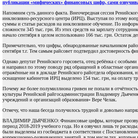
публикации «мифических» финансовых цифр, сами озвучи
Напомним суть данного факта. Внеочередная сессия Ренийского
инклюзивно-ресурсного центра (ИРЦ). Выступая по этому вопр
суммы и статьи расходов на инклюзивное обучение. По инфор
сложности 345 тыс. грн. Из этих средств на зарплату сотрудник
начало сентября в целом использовано 166 тыс. грн. Остаток де
Примечательно, что цифры, обнародованные начальником райот
сентября т.г. Тем самым райсовет подтвердил достоверность ф
Однако депутат Ренийского горсовета, отец ребёнка с особым
и направил по этому поводу ряд обращений в областные орган
отражённые ни в докладе Ренийского райотдела образования, н
оснащение кабинетов ИРЦ выделено 154 тыс. грн, на оплату тру
Почему же более полумиллиона гривен не попали в отчётность
культуры Ренийской райгосадминистрации Владимиру Дьяченк
учреждений и организаций образования» Вере Челак.
Отмечу, что наша беседа получилось трудной и довольно напря
ВЛАДИМИР ДЬЯЧЕНКО: Финансовые цифры, которые прозвучали н
период 2018-2019 учебного года. Но я озвучил лишь те расходы
были выделены из госбюджета в соответствии с Постановление
коррекционно-развивающих занятий, в том числе тех, которые