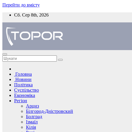
Перейти до вмісту
Сб. Сер 8th, 2026
Головна
Новини
Політика
Суспільство
Економіка
Регіон
Арциз
Білгород-Дністровский
Болград
Ізмаїл
Кілія