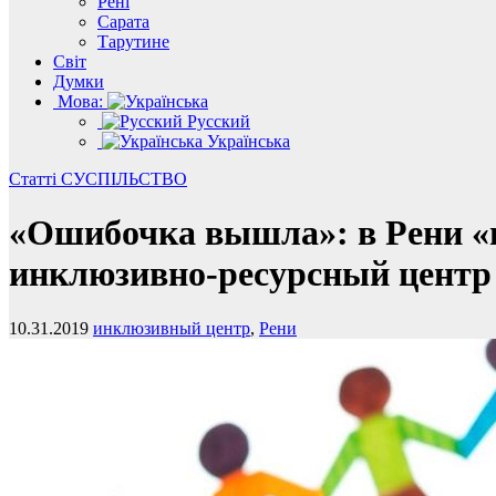
Рені
Сарата
Тарутине
Світ
Думки
Мова:
Русский
Українська
Статті
СУСПІЛЬСТВО
«Ошибочка вышла»: в Рени «
инклюзивно-ресурсный центр
10.31.2019
инклюзивный центр
,
Рени