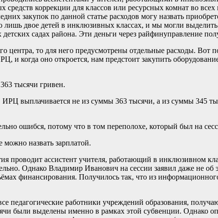
х средств коррекции для классов или ресурсных комнат во всех 
едних закупок по данной статье расходов могу назвать приобре
о лишь двое детей в инклюзивных классах, и мы могли выделить
 детских садах района. Эти деньги через райфинуправление пол
 центра, то для него предусмотрены отдельные расходы. Вот поч
РЦ, и когда оно откроется, нам предстоит закупить оборудовани
 363 тысячи гривен.
РЦ выплачивается не из суммы 363 тысячи, а из суммы 345 тыся
о ошибся, потому что в том переполохе, который был на сесси
 можно назвать зарплатой.
проводит ассистент учителя, работающий в инклюзивном классе
дельно. Однако Владимир Иванович на сессии заявил даже не об э
объёмах финансирования. Получилось так, что из информационног
се педагогические работники учреждений образования, получают
ячи были выделены именно в рамках этой субвенции. Однако оп