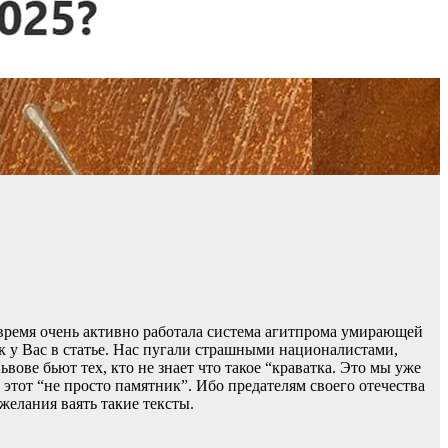
о время очень активно работала система агитпрома умирающей
 у Вас в статье. Нас пугали страшными националистами,
вове бьют тех, кто не знает что такое “краватка. Это мы уже
ы этот “не просто памятник”. Ибо предателям своего отечества
желания ваять такие тексты.