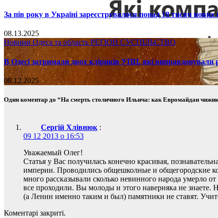
За пів року в Україні зареєструвалося понад 18 тисяч нових
08.13.2025
Новини
Одеса та область
РЕГІОН
СУСПІЛЬСТВО
В Одесі затримали двох кліриків УПЦ, які виправдовували р
08.12.2025
Один коментар до “На смерть столичного Ильича: как Евромайдан чижик
Сергiй Хлiвнюк
:
09 12 2013 о 16:53
Уважаемый Олег!
Статья у Вас получилась конечно красивая, познавательн
империи. Проводились общешколные и общегородские ком
много рассказывали сколько невинного народа умерло от р
все проходили. Вы молоды и этого наверняка не знаете. Н
(а Ленин именно таким и был) памятники не ставят. Учит
Коментарі закриті.