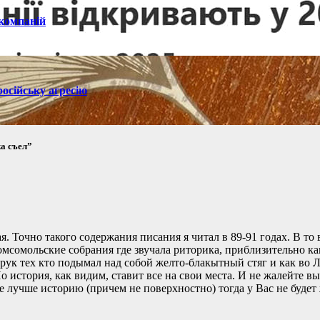
 компаній
осійську агресію
а съел”
ая. Точно такого содержания писания я читал в 89-91 годах. В т
сомольские собрания где звучала риторика, приблизительно как
ук тех кто подымал над собой желто-блакытный стяг и как во Ль
о история, как видим, ставит все на свои места. И не жалейте в
е лучше историю (причем не поверхностно) тогда у Вас не будет 