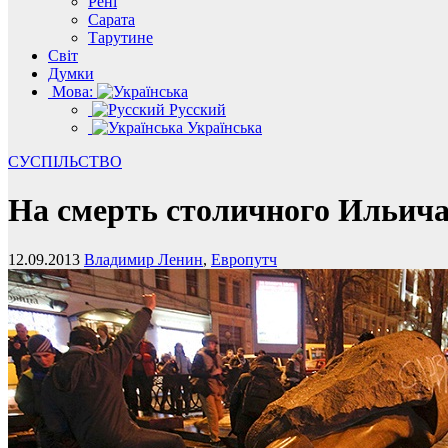
Рені
Сарата
Тарутине
Світ
Думки
Мова:
Русский
Українська
СУСПІЛЬСТВО
На смерть столичного Ильича
12.09.2013
Владимир Ленин
,
Европутч