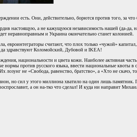
ерждении есть. Они, действительно, борются против того, за чт
рдив настоящую, а не кажущуюся независимость нашей (да-да, на
 будет неравноправным и Украина окончательно станет колонией.
ла, евроинтеграторы считают, что плох только «чужой» капитал
, да здравствуют Коломойский, Дубовой и IKEA!
ождения, национальности и цвета кожи. Наиболее активная часть
нормы против русского языка, ввести национальные квоты в орг
х лозунг не «Свобода, равенство, братство», а «Хто не скачэ, т
иллион, но сил у этого миллиона хватило на один лишь памятник
оспрославит, а он на-тко что сделал! И куда ни направит Михаи