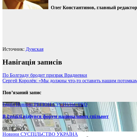
Олег Константинов, главный редакто
Источник:
Думская
Навігація записів
По Болграду бродит призрак Врадиевки
Сергей Королёв: «Мы должны что-то оставить нашим потомкам,
Пов’язаний запис
Ізмаїл
Новини
РЕГІОН
СУСПІЛЬСТВО
В Ізмаїлі відбувся форум національних спільнот
08.15.2025
Новини
СУСПІЛЬСТВО
УКРАЇНА