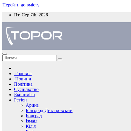
Перейти до вмісту
Пт. Сер 7th, 2026
Головна
Новини
Політика
Суспільство
Економіка
Регіон
Арциз
Білгород-Дністровский
Болград
Ізмаїл
Кілія