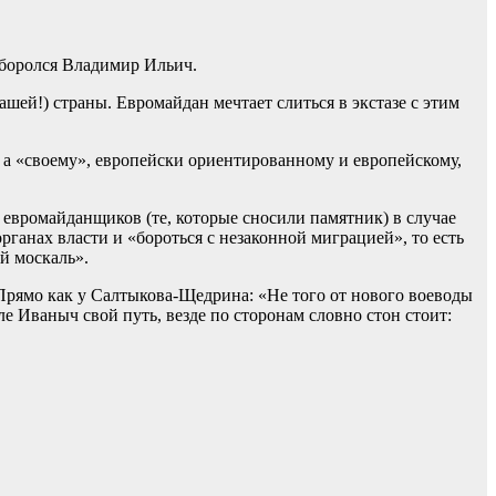
о боролся Владимир Ильич.
шей!) страны. Евромайдан мечтает слиться в экстазе с этим
, а «своему», европейски ориентированному и европейскому,
 евромайданщиков (те, которые сносили памятник) в случае
анах власти и «бороться с незаконной миграцией», то есть
ой москаль».
. Прямо как у Салтыкова-Щедрина: «Не того от нового воеводы
ле Иваныч свой путь, везде по сторонам словно стон стоит: