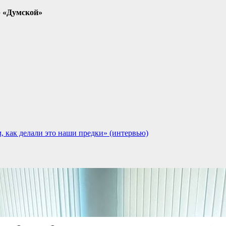
р «Думской»
 как делали это наши предки» (интервью)