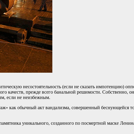
литическую несостоятельность (если не сказать импотенцию) оп
того качеств, прежде всего банальной решимости. Собственно, о
ым, если не неизбежным.
таж» как обычный акт вандализма, совершенный беснующейся тол
 памятника уникального, созданного по посмертной маске Ленин