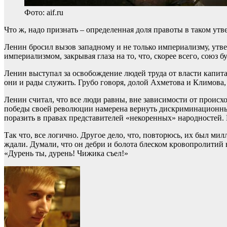
Фото: aif.ru
Что ж, надо признать – определенная доля правоты в таком утв
Ленин бросил вызов западному и не только империализму, утве
империализмом, закрывая глаза на то, что, скорее всего, союз
Ленин выступал за освобождение людей труда от власти капита
они и рады служить. Грубо говоря, долой Ахметова и Климова
Ленин считал, что все люди равны, вне зависимости от происх
победы своей революции намерена вернуть дискриминационные 
поразить в правах представителей «некоренных» народностей. И
Так что, все логично. Другое дело, что, повторюсь, их был м
ждали. Думали, что он дебри и болота блеском кровопролитий в
«Дурень ты, дурень! Чижика съел!»