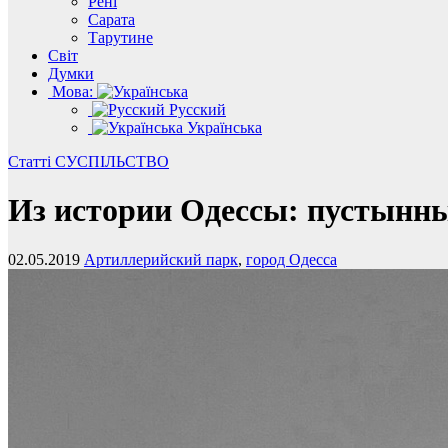
Рені
Сарата
Тарутине
Світ
Думки
Мова:
Русский
Українська
Статті
СУСПІЛЬСТВО
Из истории Одессы: пустынны
02.05.2019
Артиллерийский парк
,
город Одесса