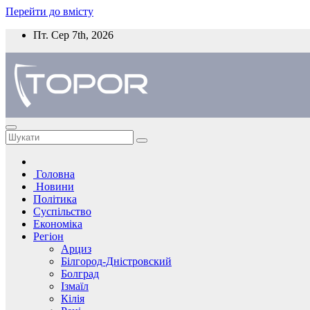
Перейти до вмісту
Пт. Сер 7th, 2026
Головна
Новини
Політика
Суспільство
Економіка
Регіон
Арциз
Білгород-Дністровский
Болград
Ізмаїл
Кілія