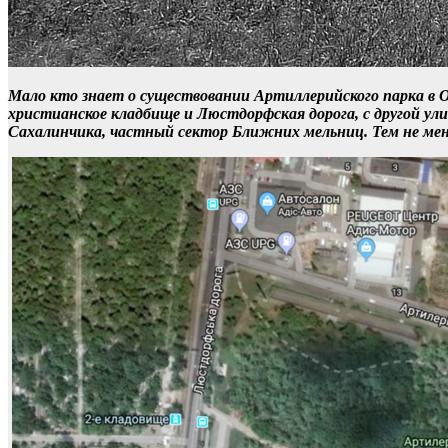
Мало кто знает о существовании Артиллерийского парка в О
христианское кладбище и Люстдорфская дорога, с другой ул
Сахалинчика, частный сектор Ближних мельниц. Тем не мен