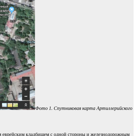
Фото 1. Спутниковая карта Артиллерийского
2-м еврейским кладбищем с одной стороны и железнодорожным