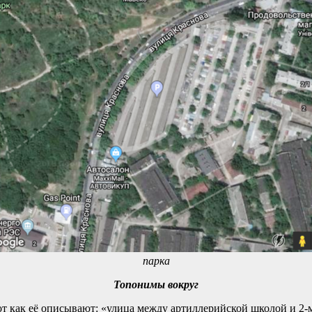
парка
Топонимы вокруг
Вот как её описывают: «улица между артиллерийской школой и 