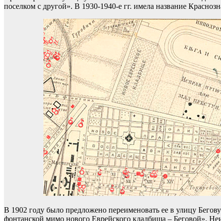
поселком с другой». В 1930-1940-е гг. имела название Краснозн
В 1902 году было предложено переименовать ее в улицу Бего
фонтанской мимо нового Еврейского кладбища – Беговой». Неиз