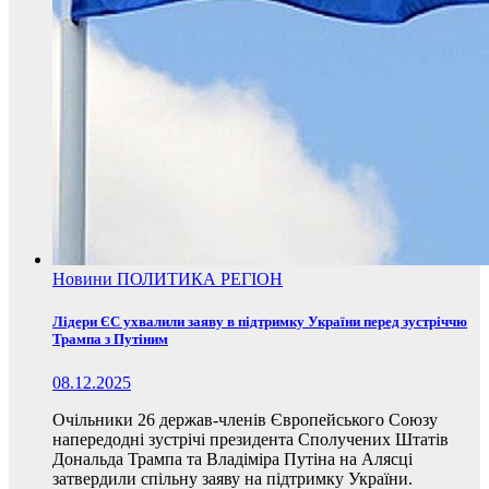
Новини
ПОЛИТИКА
РЕГІОН
Лідери ЄС ухвалили заяву в підтримку України перед зустріччю
Трампа з Путіним
08.12.2025
Очільники 26 держав-членів Європейського Союзу
напередодні зустрічі президента Сполучених Штатів
Дональда Трампа та Владіміра Путіна на Алясці
затвердили спільну заяву на підтримку України.