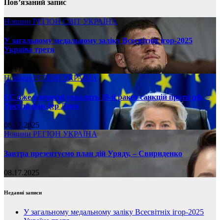
Пов’язаний запис
Новини
РЕГІОН
СВІТ
УКРАЇНА
У загальному медальному заліку Всесвітніх ігор-2025
Україна третя
08.17.2025
Новини
РЕГІОН
УКРАЇНА
ЄС вже у вересні ухвалить 19-й ракет санкцій проти рф, –
Урсула фон дер Ляєн
08.17.2025
Новини
РЕГІОН
УКРАЇНА
Завтра презентуємо план дій Уряду, – Свириденко
08.17.2025
Недавні записи
У загальному медальному заліку Всесвітніх ігор-2025