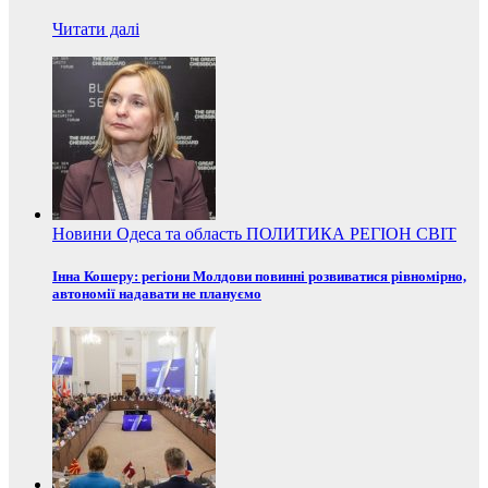
Читати далі
Новини
Одеса та область
ПОЛИТИКА
РЕГІОН
СВІТ
Інна Кошеру: регіони Молдови повинні розвиватися рівномірно,
автономії надавати не плануємо