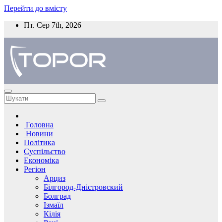
Перейти до вмісту
Пт. Сер 7th, 2026
Головна
Новини
Політика
Суспільство
Економіка
Регіон
Арциз
Білгород-Дністровский
Болград
Ізмаїл
Кілія