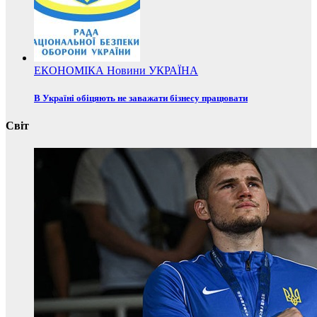
ЕКОНОМІКА
Новини
УКРАЇНА
В Україні обіцяють не заважати бізнесу працювати
Світ