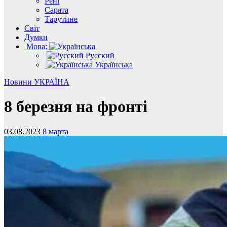
Рені
Сарата
Тарутине
Світ
Думки
Мова:
Русский
Українська
Новини
УКРАЇНА
8 березня на фронті
03.08.2023
8 марта