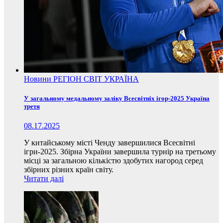
Новини
РЕГІОН
СВІТ
УКРАЇНА
У загальному медальному заліку Всесвітніх ігор-2025 Україна
третя
08.17.2025
У китайському місті Ченду завершилися Всесвітні
ігри-2025. Збірна України завершила турнір на третьому
місці за загальною кількістю здобутих нагород серед
збірних різних країн світу.
Читати далі