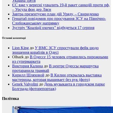
Україна третя
ЄС вже у вересні ухвалить 19-й ракет санкцій проти рф,
– Урсула фон дер Ляєн
Завтра презентуємо план дій Уряду, – Свириденко
Генштаб повідомив про просування ЗСУ на Північно-
Слобожанському напрямку
Зустріч “Коаліції охочих” відбудеться 17 серпня
Останні коментарі
Lion King
до
У ВМС ЗСУ спростували фейк щодо
знищення кораблів в Одесі
Olhazk
до
В Одессе 15 человек отравились пирожными
из супермаркета
Виктория Калина
до
В центре Одессы маршрутка
протаранила трамвай
Кирилл Шляховой
до
В Килии открылась выставка
мастерицы, которая вышивает без рук (фото)
Genek Valvolini
до
День музыканта в городском парке
Болграда (фоторепортаж)
Політика