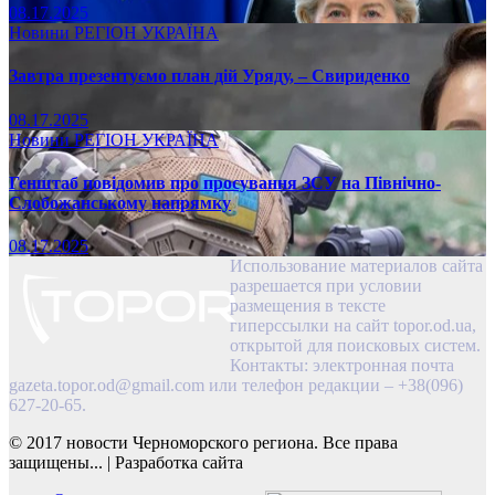
08.17.2025
Новини
РЕГІОН
УКРАЇНА
Завтра презентуємо план дій Уряду, – Свириденко
08.17.2025
Новини
РЕГІОН
УКРАЇНА
Генштаб повідомив про просування ЗСУ на Північно-
Слобожанському напрямку
08.17.2025
Использование материалов сайта
разрешается при условии
размещения в тексте
гиперссылки на сайт topor.od.ua,
открытой для поисковых систем.
Контакты: электронная почта
gazeta.topor.od@gmail.com
или телефон редакции – +38(096)
627-20-65.
© 2017 новости Черноморского региона. Все права
защищены...
|
Разработка сайта