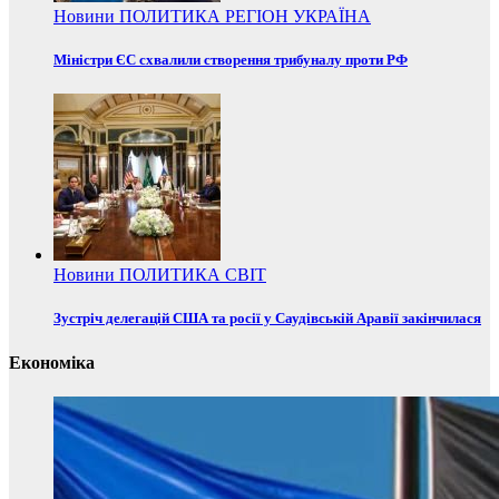
Новини
ПОЛИТИКА
РЕГІОН
УКРАЇНА
Міністри ЄС схвалили створення трибуналу проти РФ
Новини
ПОЛИТИКА
СВІТ
Зустріч делегацій США та росії у Саудівській Аравії закінчилася
Економіка