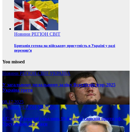
Новини
РЕГІОН
СВІТ
Британія готова на військову присутність в Україні у разі
перемир’я
You missed
Новини
РЕГІОН
СВІТ
УКРАЇНА
У загальному медальному заліку Всесвітніх ігор-2025
Україна третя
08.17.2025
Новини
РЕГІОН
УКРАЇНА
ЄС вже у вересні ухвалить 19-й ракет санкцій проти рф, –
Урсула фон дер Ляєн