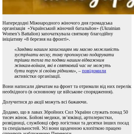
Напередодні Міжнародного жіночого дня громадська
організація «Український жіночий батальйон» (Ukrainian
Women’s Battalion) започаткувала святкову благодійну
ініціативу «8 березня на фронті».
«Завдяки нашим захисницям ми маємо можливість
зустрічати весну, тому пропонуємо подарувати
трішки тепла та подяки нашим відважним
жінкам-воїнам, які в святковий час не можуть
бути поруч зі своїми рідними»,
–
повідомили
активістки організації.
Вони написали дівчатам на фронт та отримали від них перелік
необхідного (в основному це військове спорядження).
Долучитися до акції можуть всі бажаючи.
Додамо, що в лавах Збройних Сил України служать понад 50
тисяч жінок. Бойові медики, зв’язківці, артилеристки,
розвідниці, службовці сфер логістики та десятки інших посад
та спеціальностей. Усі вони щоденною клопіткою працею
сприяють наближенню Перемоги.