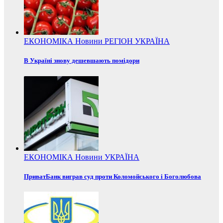
ЕКОНОМІКА
Новини
РЕГІОН
УКРАЇНА
В Україні знову дешевшають помідори
ЕКОНОМІКА
Новини
УКРАЇНА
ПриватБанк виграв суд проти Коломойського і Боголюбова