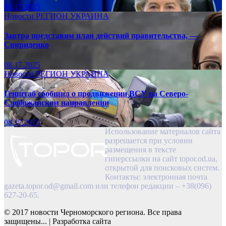
08.17.2025
Новости
РЕГИОН
УКРАИНА
Завтра представим план действий правительства, —
Свириденко
08.17.2025
Новости
РЕГИОН
УКРАИНА
Генштаб сообщил о продвижении ВСУ на Северо-
Слобожанском направлении
08.17.2025
Использование материалов сайта
разрешается при условии
размещения в тексте
гиперссылки на сайт topor.od.ua,
открытой для поисковых систем.
Контакты: электронная почта
gazeta.topor.od@gmail.com
или телефон редакции – +38(096)
627-20-65.
© 2017 новости Черноморского региона. Все права
защищены...
|
Разработка сайта