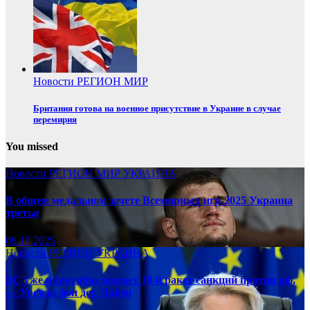
Новости
РЕГИОН
МИР
Британия готова на военное присутствие в Украине в случае
перемирия
You missed
Новости
РЕГИОН
МИР
УКРАИНА
В общем медальном зачете Всемирных игр-2025 Украина
третья
08.17.2025
Новости
РЕГИОН
УКРАИНА
ЕС уже в сентябре примет 19-й ракет санкций против рф,
— Урсула фон дер Ляйен