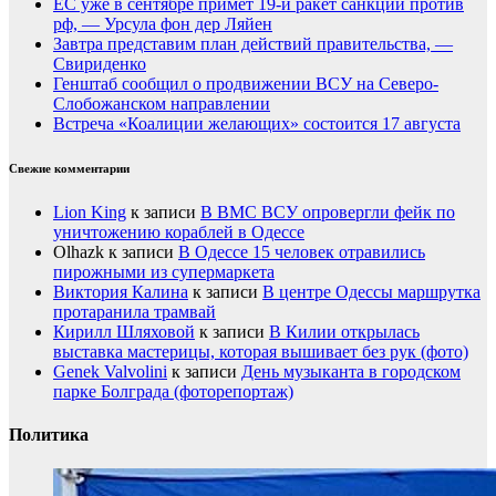
ЕС уже в сентябре примет 19-й ракет санкций против
рф, — Урсула фон дер Ляйен
Завтра представим план действий правительства, —
Свириденко
Генштаб сообщил о продвижении ВСУ на Северо-
Слобожанском направлении
Встреча «Коалиции желающих» состоится 17 августа
Свежие комментарии
Lion King
к записи
В ВМС ВСУ опровергли фейк по
уничтожению кораблей в Одессе
Olhazk
к записи
В Одессе 15 человек отравились
пирожными из супермаркета
Виктория Калина
к записи
В центре Одессы маршрутка
протаранила трамвай
Кирилл Шляховой
к записи
В Килии открылась
выставка мастерицы, которая вышивает без рук (фото)
Genek Valvolini
к записи
День музыканта в городском
парке Болграда (фоторепортаж)
Политика