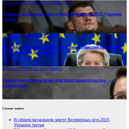
Новости
РЕГИОН
МИР
УКРАИНА
В общем медальном зачете Всемирных игр-2025 Украина
третья
08.17.2025
Новости
РЕГИОН
УКРАИНА
ЕС уже в сентябре примет 19-й ракет санкций против рф,
— Урсула фон дер Ляйен
08.17.2025
Новости
РЕГИОН
УКРАИНА
Завтра представим план действий правительства, —
Свириденко
08.17.2025
Свежие записи
В общем медальном зачете Всемирных игр-2025
Украина третья