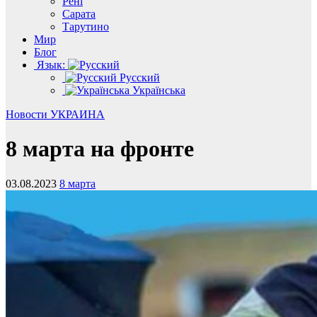
Рені
Сарата
Тарутино
Мир
Блог
Язык:
Русский
Українська
Новости
УКРАИНА
8 марта на фронте
03.08.2023
8 марта