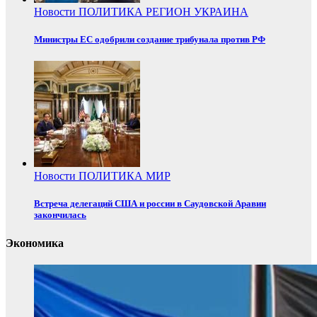
Новости
ПОЛИТИКА
РЕГИОН
УКРАИНА
Министры ЕС одобрили создание трибунала против РФ
Новости
ПОЛИТИКА
МИР
Встреча делегаций США и россии в Саудовской Аравии
закончилась
Экономика