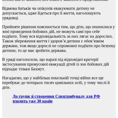
Відмова батьків чи опікунів евакуювати дитину не
допускається, адже йдеться про її життя, наголошують
урядовці.
Прийняте рішення пояснюється тим, що діти, що опинилися у
зоні проведення бойових дій, не можуть самі про себе
подбати. Тому вся відповідальність за них лягає на дорослих.
Також збереження життя і здоров’я дитини є обов’язком
держави, тож якщо дорослі не спроможні подбати про безпеку
дитини, то це має зробити держава.
В уряді наголосили, що наразі під відповідні критерії
застосування примусової евакуації дітей із зон бойових дій
підпадає тільки Бахмут.
Нагадаємо, що у найбільш пекельній точці війни все ще
перебуває до чотирьох тисяч цивільних осіб, у тому числі й
діти.
До групи зі створення Спецтрибуналу для РФ
входить уже 30 країн