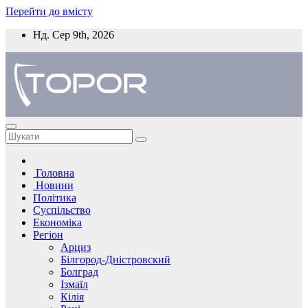
Перейти до вмісту
Нд. Сер 9th, 2026
Головна
Новини
Політика
Суспільство
Економіка
Регіон
Арциз
Білгород-Дністровский
Болград
Ізмаїл
Кілія