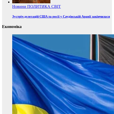
Новини
ПОЛИТИКА
СВІТ
Зустріч делегацій США та росії у Саудівській Аравії закінчилася
Економіка