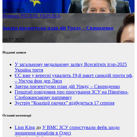
08.17.2025
Новини
РЕГІОН
УКРАЇНА
Завтра презентуємо план дій Уряду, – Свириденко
08.17.2025
Недавні записи
У загальному медальному заліку Всесвітніх ігор-2025
Україна третя
ЄС вже у вересні ухвалить 19-й ракет санкцій проти рф,
– Урсула фон дер Ляєн
Завтра презентуємо план дій Уряду, – Свириденко
Генштаб повідомив про просування ЗСУ на Північно-
Слобожанському напрямку
Зустріч “Коаліції охочих” відбудеться 17 серпня
Останні коментарі
Lion King
до
У ВМС ЗСУ спростували фейк щодо
знищення кораблів в Одесі