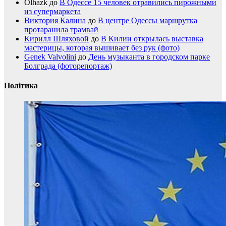
Olhazk
до
В Одессе 15 человек отравились пирожными
из супермаркета
Виктория Калина
до
В центре Одессы маршрутка
протаранила трамвай
Кирилл Шляховой
до
В Килии открылась выставка
мастерицы, которая вышивает без рук (фото)
Genek Valvolini
до
День музыканта в городском парке
Болграда (фоторепортаж)
Політика