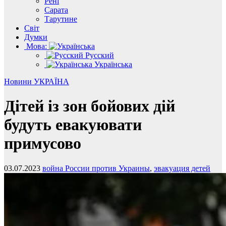
Рені
Сарата
Тарутине
Світ
Думки
Мова:
Русский
Українська
Новини
УКРАЇНА
Дітей із зон бойових дій
будуть евакуювати
примусово
03.07.2023
война России против Украины
,
эвакуация детей