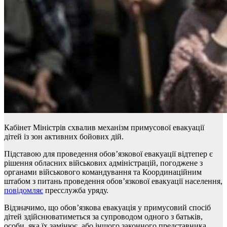
Кабінет Міністрів схвалив механізм примусової евакуації
дітей із зон активних бойових дій.
Підставою для проведення обов’язкової евакуації відтепер є
рішення обласних військових адміністрацій, погоджене з
органами військового командування та Координаційним
штабом з питань проведення обов’язкової евакуації населення,
повідомляє
пресслужба уряду.
Відзначимо, що обов’язкова евакуація у примусовий спосіб
дітей здійснюватиметься за супроводом одного з батьків,
особи, яка їх замінює, або іншого законного представника.