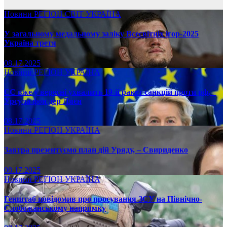
Новини
РЕГІОН
СВІТ
УКРАЇНА
У загальному медальному заліку Всесвітніх ігор-2025
Україна третя
08.17.2025
Новини
РЕГІОН
УКРАЇНА
ЄС вже у вересні ухвалить 19-й ракет санкцій проти рф, –
Урсула фон дер Ляєн
08.17.2025
Новини
РЕГІОН
УКРАЇНА
Завтра презентуємо план дій Уряду, – Свириденко
08.17.2025
Новини
РЕГІОН
УКРАЇНА
Генштаб повідомив про просування ЗСУ на Північно-
Слобожанському напрямку