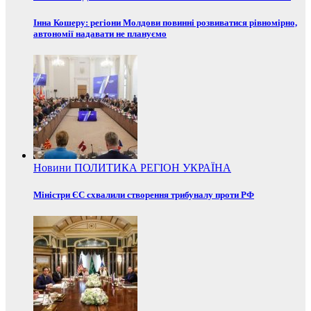
Інна Кошеру: регіони Молдови повинні розвиватися рівномірно,
автономії надавати не плануємо
Новини
ПОЛИТИКА
РЕГІОН
УКРАЇНА
Міністри ЄС схвалили створення трибуналу проти РФ