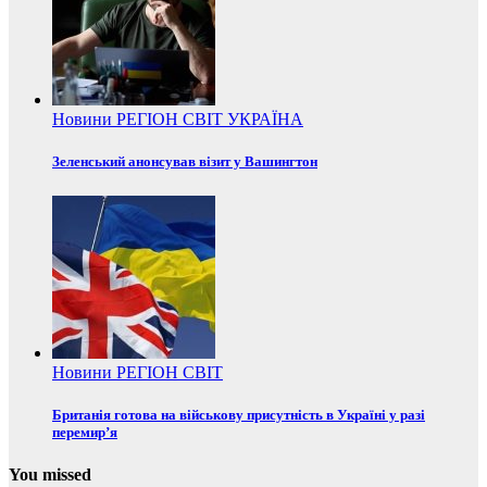
Новини
РЕГІОН
СВІТ
УКРАЇНА
Зеленський анонсував візит у Вашингтон
Новини
РЕГІОН
СВІТ
Британія готова на військову присутність в Україні у разі
перемир’я
You missed