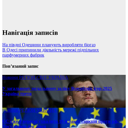
Навігація записів
На півдні Одещини планують виробляти біогаз
В Одесі припинили діяльність мережі підпільних
парфумерних фабрик
Пов’язаний запис
Новини
РЕГІОН
СВІТ
УКРАЇНА
У загальному медальному заліку Всесвітніх ігор-2025
Україна третя
08.17.2025
Новини
РЕГІОН
УКРАЇНА
ЄС вже у вересні ухвалить 19-й ракет санкцій проти рф, –
Урсула фон дер Ляєн