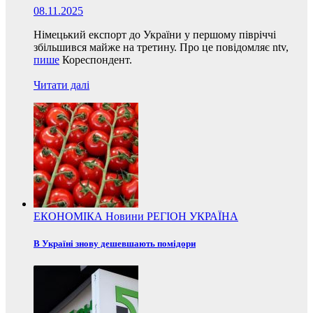
08.11.2025
Німецький експорт до України у першому півріччі
збільшився майже на третину. Про це повідомляє ntv,
пише
Кореспондент.
Читати далі
ЕКОНОМІКА
Новини
РЕГІОН
УКРАЇНА
В Україні знову дешевшають помідори