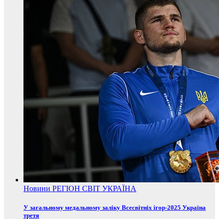
Новини
РЕГІОН
СВІТ
УКРАЇНА
У загальному медальному заліку Всесвітніх ігор-2025 Україна
третя