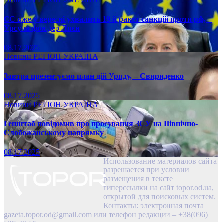
ЄС вже у вересні ухвалить 19-й ракет санкцій проти рф, –
Урсула фон дер Ляєн
08.17.2025
Новини
РЕГІОН
УКРАЇНА
Завтра презентуємо план дій Уряду, – Свириденко
08.17.2025
Новини
РЕГІОН
УКРАЇНА
Генштаб повідомив про просування ЗСУ на Північно-
Слобожанському напрямку
08.17.2025
Использование материалов сайта
разрешается при условии
размещения в тексте
гиперссылки на сайт topor.od.ua,
открытой для поисковых систем.
Контакты: электронная почта
gazeta.topor.od@gmail.com
или телефон редакции – +38(096)