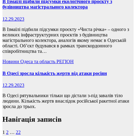
В Ізмаїлі підбили підсумки екологічного проєкту з
будівництва магістрального колектора
12.29.2023
В Ізмаїлі підбили підсумки проєкту «Чиста річка» – одного з
великих інфраструктурних проєктів з будівництва
магістрального колектора, аналогів якому немає в Одеській
області. Об’єкт будувався в рамках транскордонного
співробітництва та…
Новини
Одеса та область
РЕГІОН
В Одесі зросла кількість жертв від атаки росіян
12.29.2023
В Одесі рятувальники тільки що дістали з-під завалів тіло
людини. Кількість жертв внаслідок російської ракетної атаки
зросла до трьох.
Навігація записів
1
2
…
22