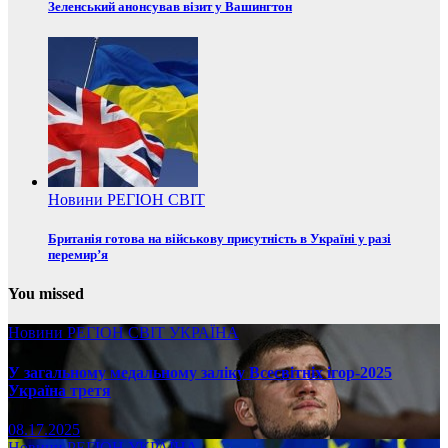
Зеленський анонсував візит у Вашингтон
Новини
РЕГІОН
СВІТ
Британія готова на військову присутність в Україні у разі
перемир’я
You missed
Новини
РЕГІОН
СВІТ
УКРАЇНА
У загальному медальному заліку Всесвітніх ігор-2025
Україна третя
08.17.2025
Новини
РЕГІОН
УКРАЇНА