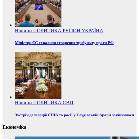
Новини
ПОЛИТИКА
РЕГІОН
УКРАЇНА
Міністри ЄС схвалили створення трибуналу проти РФ
Новини
ПОЛИТИКА
СВІТ
Зустріч делегацій США та росії у Саудівській Аравії закінчилася
Економіка