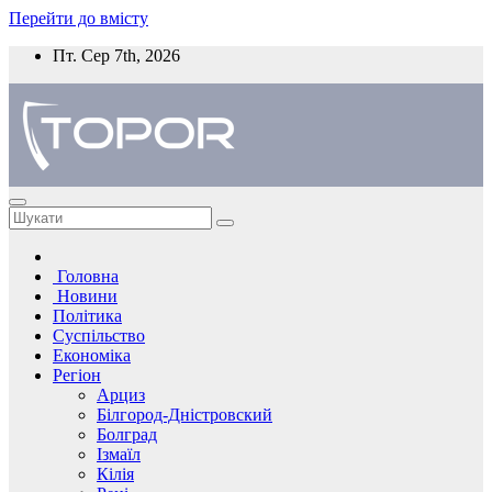
Перейти до вмісту
Пт. Сер 7th, 2026
Головна
Новини
Політика
Суспільство
Економіка
Регіон
Арциз
Білгород-Дністровский
Болград
Ізмаїл
Кілія