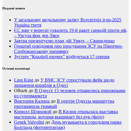
Недавні записи
У загальному медальному заліку Всесвітніх ігор-2025
Україна третя
ЄС вже у вересні ухвалить 19-й ракет санкцій проти рф,
– Урсула фон дер Ляєн
Завтра презентуємо план дій Уряду, – Свириденко
Генштаб повідомив про просування ЗСУ на Північно-
Слобожанському напрямку
Зустріч “Коаліції охочих” відбудеться 17 серпня
Останні коментарі
Lion King
до
У ВМС ЗСУ спростували фейк щодо
знищення кораблів в Одесі
Olhazk
до
В Одессе 15 человек отравились пирожными
из супермаркета
Виктория Калина
до
В центре Одессы маршрутка
протаранила трамвай
Кирилл Шляховой
до
В Килии открылась выставка
мастерицы, которая вышивает без рук (фото)
Genek Valvolini
до
День музыканта в городском парке
Болграда (фоторепортаж)