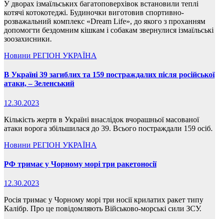
У дворах ізмаїльських багатоповерхівок встановили теплі
котячі котокотеджі. Будиночки виготовив спортивно-
розважальний комплекс «Dream Life», до якого з проханням
допомогти бездомним кішкам і собакам звернулися ізмаїльські
зоозахисники.
Новини
РЕГІОН
УКРАЇНА
В Україні 39 загиблих та 159 постраждалих після російської
атаки, – Зеленський
12.30.2023
Кількість жертв в Україні внаслідок вчорашньої масованої
атаки ворога збільшилася до 39. Всього постраждали 159 осіб.
Новини
РЕГІОН
УКРАЇНА
РФ тримає у Чорному морі три ракетоносії
12.30.2023
Росія тримає у Чорному морі три носії крилатих ракет типу
Калібр. Про це повідомляють Військово-морські сили ЗСУ.