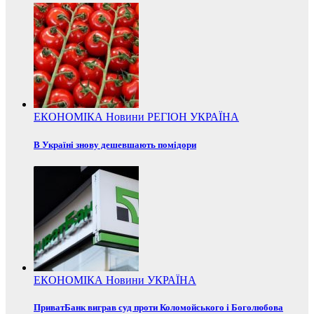
ЕКОНОМІКА
Новини
РЕГІОН
УКРАЇНА
В Україні знову дешевшають помідори
ЕКОНОМІКА
Новини
УКРАЇНА
ПриватБанк виграв суд проти Коломойського і Боголюбова