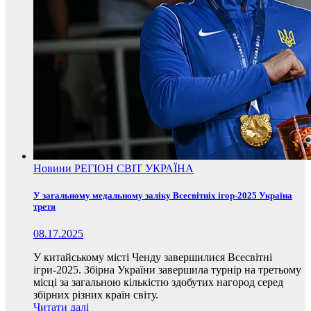
Новини
РЕГІОН
СВІТ
УКРАЇНА
У загальному медальному заліку Всесвітніх ігор-2025 Україна
третя
08.17.2025
У китайському місті Ченду завершилися Всесвітні
ігри-2025. Збірна України завершила турнір на третьому
місці за загальною кількістю здобутих нагород серед
збірних різних країн світу.
Читати далі