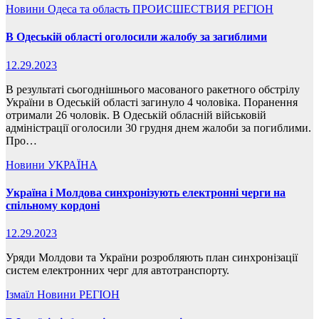
Новини
Одеса та область
ПРОИСШЕСТВИЯ
РЕГІОН
В Одеській області оголосили жалобу за загиблими
12.29.2023
В результаті сьогоднішнього масованого ракетного обстрілу
України в Одеській області загинуло 4 чоловіка. Поранення
отримали 26 чоловік. В Одеській обласній військовій
адміністрації оголосили 30 грудня днем жалоби за погиблими.
Про…
Новини
УКРАЇНА
Україна і Молдова синхронізують електронні черги на
спільному кордоні
12.29.2023
Уряди Молдови та України розробляють план синхронізації
систем електронних черг для автотранспорту.
Ізмаїл
Новини
РЕГІОН