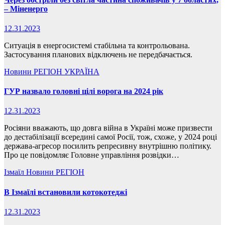
– Міненерго
12.31.2023
Ситуація в енергосистемі стабільна та контрольована.
Застосування планових відключень не передбачається.
Новини
РЕГІОН
УКРАЇНА
ГУР назвало головні цілі ворога на 2024 рік
12.31.2023
Росіяни вважають, що довга війна в Україні може призвести
до дестабілізації всередині самої Росії, тож, схоже, у 2024 році
держава-агресор посилить репресивну внутрішню політику.
Про це повідомляє Головне управління розвідки…
Ізмаїл
Новини
РЕГІОН
В Ізмаїлі встановили котокотеджі
12.31.2023