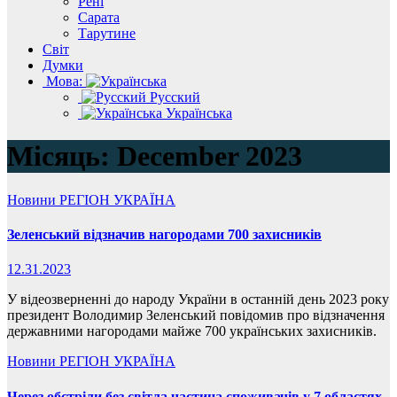
Рені
Сарата
Тарутине
Світ
Думки
Мова:
Русский
Українська
Місяць:
December 2023
Новини
РЕГІОН
УКРАЇНА
Зеленський відзначив нагородами 700 захисників
12.31.2023
У відеозверненні до народу України в останній день 2023 року
президент Володимир Зеленський повідомив про відзначення
державними нагородами майже 700 українських захисників.
Новини
РЕГІОН
УКРАЇНА
Через обстріли без світла частина споживачів у 7 областях,