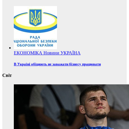
ЕКОНОМІКА
Новини
УКРАЇНА
В Україні обіцяють не заважати бізнесу працювати
Світ