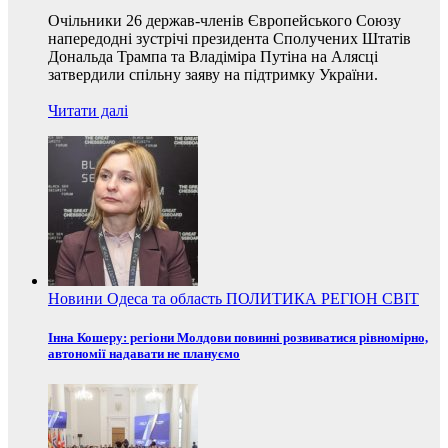
Очільники 26 держав-членів Європейського Союзу
напередодні зустрічі президента Сполучених Штатів
Дональда Трампа та Владіміра Путіна на Алясці
затвердили спільну заяву на підтримку України.
Читати далі
Новини
Одеса та область
ПОЛИТИКА
РЕГІОН
СВІТ
Інна Кошеру: регіони Молдови повинні розвиватися рівномірно,
автономії надавати не плануємо