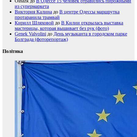
Olhazk
до
В Одессе 15 человек отравились пирожными
из супермаркета
Виктория Калина
до
В центре Одессы маршрутка
протаранила трамвай
Кирилл Шляховой
до
В Килии открылась выставка
мастерицы, которая вышивает без рук (фото)
Genek Valvolini
до
День музыканта в городском парке
Болграда (фоторепортаж)
Політика