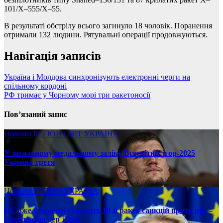
101/Х–555/Х–55.
В результаті обстрілу всього загинуло 18 чоловік. Поранення
отримали 132 людини. Рятувальні операції продовжуються.
Навігація записів
Україна і Молдова синхронізують електронні черги на
спільному кордоні
РФ тримає у Чорному морі три ракетоносії
Пов’язаний запис
Новини
РЕГІОН
СВІТ
УКРАЇНА
У загальному медальному заліку Всесвітніх ігор-2025
Україна третя
08.17.2025
Новини
РЕГІОН
УКРАЇНА
ЄС вже у вересні ухвалить 19-й ракет санкцій проти рф, –
Урсула фон дер Ляєн