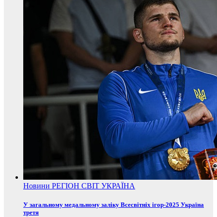
Новини
РЕГІОН
СВІТ
УКРАЇНА
У загальному медальному заліку Всесвітніх ігор-2025 Україна
третя