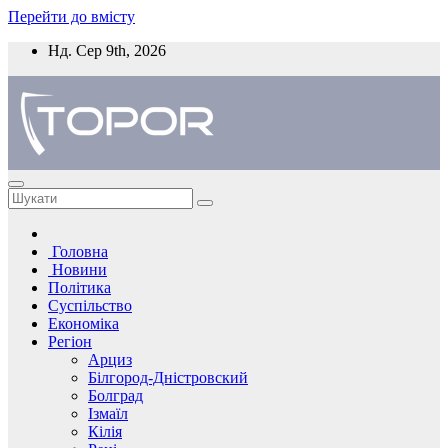
Перейти до вмісту
Нд. Сер 9th, 2026
Головна
Новини
Політика
Суспільство
Економіка
Регіон
Арциз
Білгород-Дністровский
Болград
Ізмаїл
Кілія