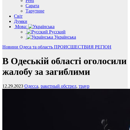
Рені
Сарата
Тарутине
Світ
Думки
Мова:
Русский
Українська
Новини
Одеса та область
ПРОИСШЕСТВИЯ
РЕГІОН
В Одеській області оголосили
жалобу за загиблими
12.29.2023
Одесса
,
ракетный обстрел
,
траур