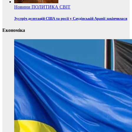
Новини
ПОЛИТИКА
СВІТ
Зустріч делегацій США та росії у Саудівській Аравії закінчилася
Економіка