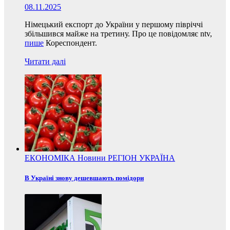
08.11.2025
Німецький експорт до України у першому півріччі
збільшився майже на третину. Про це повідомляє ntv,
пише
Кореспондент.
Читати далі
ЕКОНОМІКА
Новини
РЕГІОН
УКРАЇНА
В Україні знову дешевшають помідори