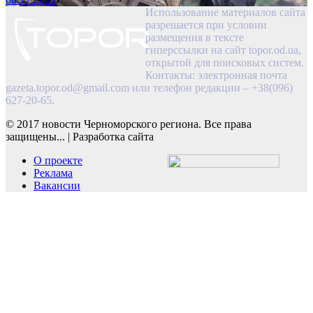
Использование материалов сайта
разрешается при условии
размещения в тексте
гиперссылки на сайт topor.od.ua,
открытой для поисковых систем.
Контакты: электронная почта
gazeta.topor.od@gmail.com
или телефон редакции – +38(096)
627-20-65.
© 2017 новости Черноморского региона. Все права
защищены...
|
Разработка сайта
О проекте
Реклама
Вакансии