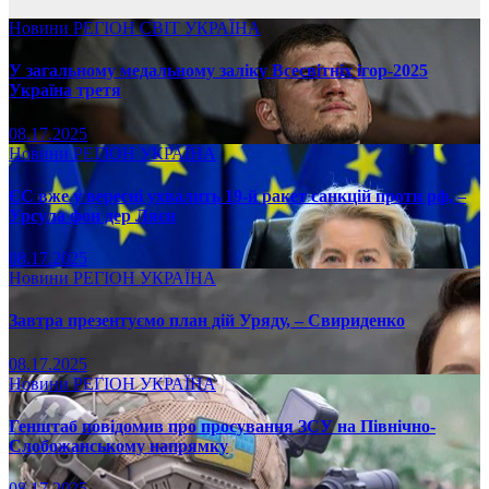
Новини
РЕГІОН
СВІТ
УКРАЇНА
У загальному медальному заліку Всесвітніх ігор-2025
Україна третя
08.17.2025
Новини
РЕГІОН
УКРАЇНА
ЄС вже у вересні ухвалить 19-й ракет санкцій проти рф, –
Урсула фон дер Ляєн
08.17.2025
Новини
РЕГІОН
УКРАЇНА
Завтра презентуємо план дій Уряду, – Свириденко
08.17.2025
Новини
РЕГІОН
УКРАЇНА
Генштаб повідомив про просування ЗСУ на Північно-
Слобожанському напрямку
08.17.2025