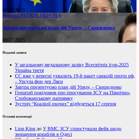
08.17.2025
Новини
РЕГІОН
УКРАЇНА
Завтра презентуємо план дій Уряду, – Свириденко
08.17.2025
Недавні записи
У загальному медальному заліку Всесвітніх ігор-2025
Україна третя
ЄС вже у вересні ухвалить 19-й ракет санкцій проти рф,
– Урсула фон дер Ляєн
Завтра презентуємо план дій Уряду, – Свириденко
Генштаб повідомив про просування ЗСУ на Північно-
Слобожанському напрямку
Зустріч “Коаліції охочих” відбудеться 17 серпня
Останні коментарі
Lion King
до
У ВМС ЗСУ спростували фейк щодо
знищення кораблів в Одесі