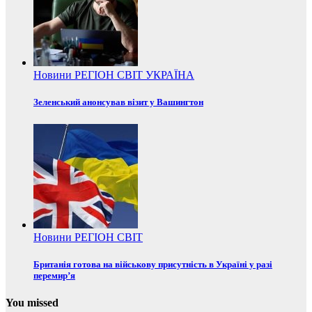
Новини
РЕГІОН
СВІТ
УКРАЇНА
Зеленський анонсував візит у Вашингтон
Новини
РЕГІОН
СВІТ
Британія готова на військову присутність в Україні у разі
перемир’я
You missed