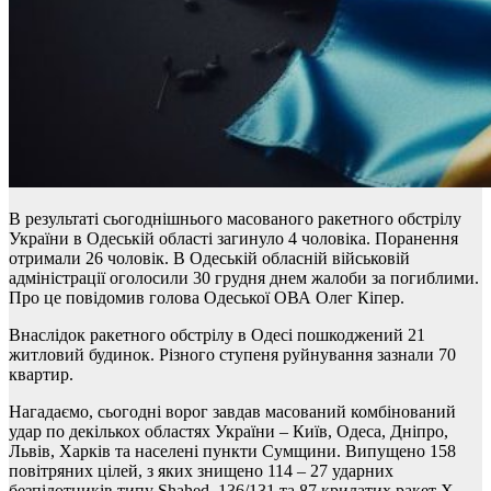
В результаті сьогоднішнього масованого ракетного обстрілу
України в Одеській області загинуло 4 чоловіка. Поранення
отримали 26 чоловік. В Одеській обласній військовій
адміністрації оголосили 30 грудня днем жалоби за погиблими.
Про це повідомив голова Одеської ОВА Олег Кіпер.
Внаслідок ракетного обстрілу в Одесі пошкоджений 21
житловий будинок. Різного ступеня руйнування зазнали 70
квартир.
Нагадаємо, сьогодні ворог завдав масований комбінований
удар по декількох областях України – Київ, Одеса, Дніпро,
Львів, Харків та населені пункти Сумщини. Випущено 158
повітряних цілей, з яких знищено 114 – 27 ударних
безпілотників типу Shahed–136/131 та 87 крилатих ракет Х–