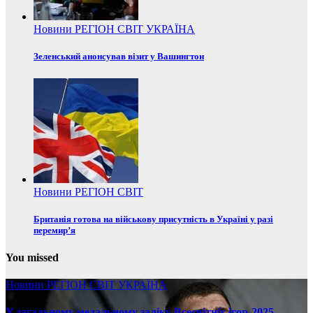
Новини
РЕГІОН
СВІТ
УКРАЇНА
Зеленський анонсував візит у Вашингтон
Новини
РЕГІОН
СВІТ
Британія готова на військову присутність в Україні у разі
перемир’я
You missed
Новини
РЕГІОН
СВІТ
УКРАЇНА
У загальному медальному заліку Всесвітніх ігор-2025