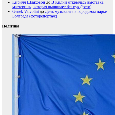
Кирилл Шляховой
до
В Килии открылась выставка
мастерицы, которая вышивает без рук (фото)
Genek Valvolini
до
День музыканта в городском парке
Болграда (фоторепортаж)
Політика