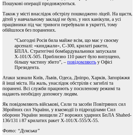
Пошукові операції продовжуються.
Також у місті внаслідок обстрілу пошкоджено ліцей. На щастя,
дітей у навчальному закладі не було, у них канікули, а усі
працівники під час тривоги перебували в укритті, тому
обійшлося без поранених.
“Сьогодні Росія била майже всім, що має у своєму
арсеналі: «кинджали», С-300, крилаті ракети,
БПЛА. Стратегічні бомбардувальники запускали
Х-101/Х-505. Приблизно 110 ракет було випущено,
більшу частину збито”, –
повідомляють
у Офісі
Президента.
Атаки зазнали Київ, Львів, Одеса, Дніпро, Харків, Запоріжжя
й інші міста. На жаль, унаслідок обстрілів є загиблі та
поранені. Всі служби працюють у посиленому режимі та
надають необхідну допомогу людям.
Як повідомляють військові, Сили та засоби Повітряних сил
Збройних сил України, у взаємодії із підрозділами Сил
оборони України знищили 27 ворожих ударних БпЛА Shahed-
136/131 і 87 крилатих ракет Х-101/Х-555/Х-55.
Фото: “Думська”