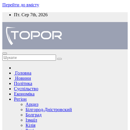
Перейти до вмісту
Пт. Сер 7th, 2026
Головна
Новини
Політика
Суспільство
Економіка
Регіон
Арциз
Білгород-Дністровский
Болград
Ізмаїл
Кілія