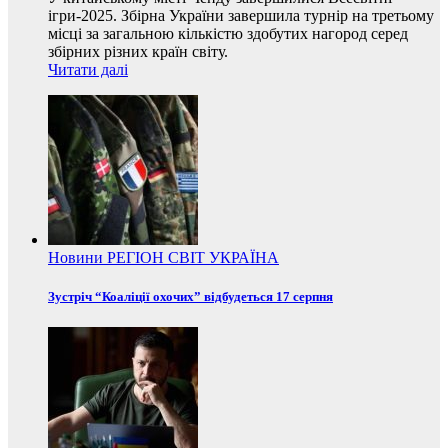
ігри-2025. Збірна України завершила турнір на третьому
місці за загальною кількістю здобутих нагород серед
збірних різних країн світу.
Читати далі
Новини
РЕГІОН
СВІТ
УКРАЇНА
Зустріч “Коаліції охочих” відбудеться 17 серпня