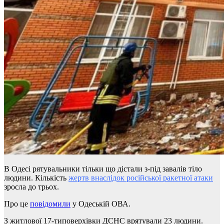
В Одесі рятувальники тільки що дістали з-під завалів тіло
людини. Кількість
жертв внаслідок російської ракетної атаки
зросла до трьох.
Про це
повідомили
у Одеській ОВА.
З житлової 17-типоверхівки ДСНС врятували 23 людини.