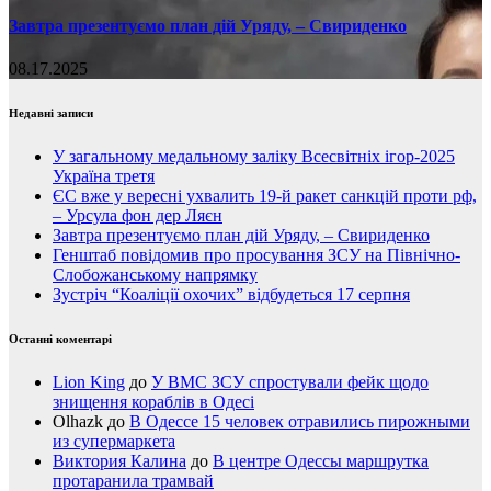
Завтра презентуємо план дій Уряду, – Свириденко
08.17.2025
Недавні записи
У загальному медальному заліку Всесвітніх ігор-2025
Україна третя
ЄС вже у вересні ухвалить 19-й ракет санкцій проти рф,
– Урсула фон дер Ляєн
Завтра презентуємо план дій Уряду, – Свириденко
Генштаб повідомив про просування ЗСУ на Північно-
Слобожанському напрямку
Зустріч “Коаліції охочих” відбудеться 17 серпня
Останні коментарі
Lion King
до
У ВМС ЗСУ спростували фейк щодо
знищення кораблів в Одесі
Olhazk
до
В Одессе 15 человек отравились пирожными
из супермаркета
Виктория Калина
до
В центре Одессы маршрутка
протаранила трамвай