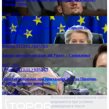
Україна третя
08.17.2025
Новини
РЕГІОН
УКРАЇНА
ЄС вже у вересні ухвалить 19-й ракет санкцій проти рф, –
Урсула фон дер Ляєн
08.17.2025
Новини
РЕГІОН
УКРАЇНА
Завтра презентуємо план дій Уряду, – Свириденко
08.17.2025
Новини
РЕГІОН
УКРАЇНА
Генштаб повідомив про просування ЗСУ на Північно-
Слобожанському напрямку
08.17.2025
Использование материалов сайта
разрешается при условии
размещения в тексте