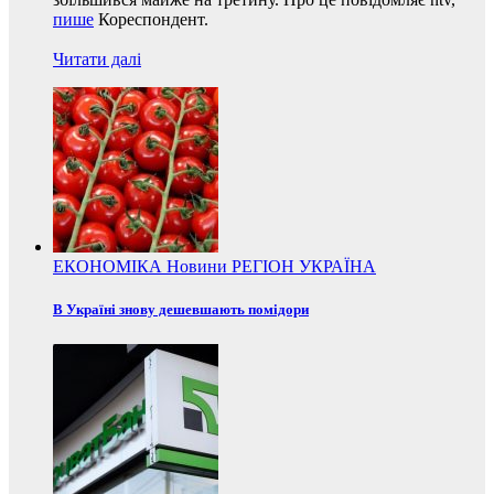
пише
Кореспондент.
Читати далі
ЕКОНОМІКА
Новини
РЕГІОН
УКРАЇНА
В Україні знову дешевшають помідори