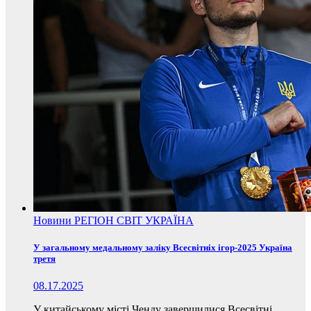
Новини
РЕГІОН
СВІТ
УКРАЇНА
У загальному медальному заліку Всесвітніх ігор-2025 Україна
третя
08.17.2025
У китайському місті Ченду завершилися Всесвітні