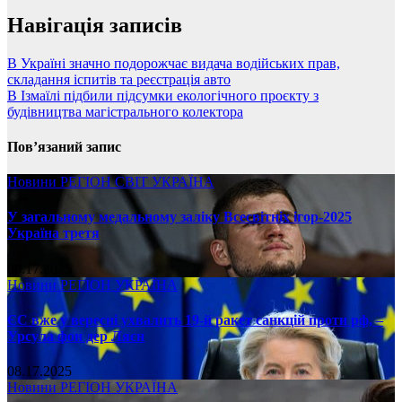
Навігація записів
В Україні значно подорожчає видача водійських прав,
складання іспитів та реєстрація авто
В Ізмаїлі підбили підсумки екологічного проєкту з
будівництва магістрального колектора
Пов’язаний запис
Новини
РЕГІОН
СВІТ
УКРАЇНА
У загальному медальному заліку Всесвітніх ігор-2025
Україна третя
08.17.2025
Новини
РЕГІОН
УКРАЇНА
ЄС вже у вересні ухвалить 19-й ракет санкцій проти рф, –
Урсула фон дер Ляєн
08.17.2025
Новини
РЕГІОН
УКРАЇНА