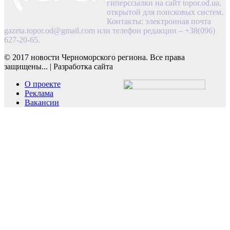
гиперссылки на сайт topor.od.ua,
открытой для поисковых систем.
Контакты: электронная почта
gazeta.topor.od@gmail.com
или телефон редакции – +38(096)
627-20-65.
© 2017 новости Черноморского региона. Все права
защищены...
|
Разработка сайта
О проекте
Реклама
Вакансии