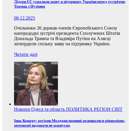
Лідери ЄС ухвалили заяву в підтримку України перед зустріччю
Трампа з Путіним
08.12.2025
Очільники 26 держав-членів Європейського Союзу
напередодні зустрічі президента Сполучених Штатів
Дональда Трампа та Владіміра Путіна на Алясці
затвердили спільну заяву на підтримку України.
Читати далі
Новини
Одеса та область
ПОЛИТИКА
РЕГІОН
СВІТ
Інна Кошеру: регіони Молдови повинні розвиватися рівномірно,
автономії надавати не плануємо