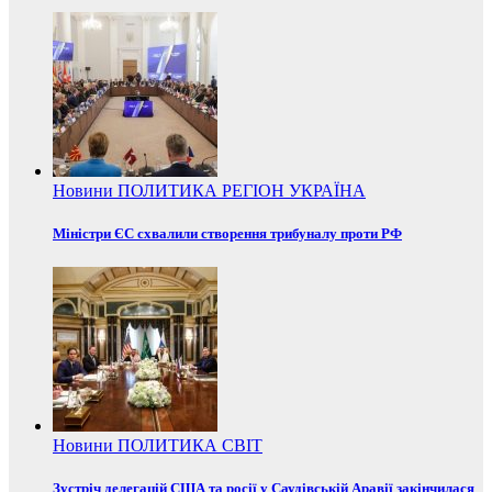
Новини
ПОЛИТИКА
РЕГІОН
УКРАЇНА
Міністри ЄС схвалили створення трибуналу проти РФ
Новини
ПОЛИТИКА
СВІТ
Зустріч делегацій США та росії у Саудівській Аравії закінчилася