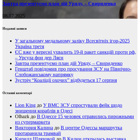
Завтра презентуємо план дій Уряду, – Свириденко
08.17.2025
Недавні записи
У загальному медальному заліку Всесвітніх ігор-2025
Україна третя
ЄС вже у вересні ухвалить 19-й ракет санкцій проти рф,
– Урсула фон дер Ляєн
Завтра презентуємо план дій Уряду, – Свириденко
Генштаб повідомив про просування ЗСУ на Північно-
Слобожанському напрямку
Зустріч “Коаліції охочих” відбудеться 17 серпня
Останні коментарі
Lion King
до
У ВМС ЗСУ спростували фейк щодо
знищення кораблів в Одесі
Olhazk
до
В Одессе 15 человек отравились пирожными
из супермаркета
Виктория Калина
до
В центре Одессы маршрутка
протаранила трамвай
Кирилл Шляховой
до
В Килии открылась выставка