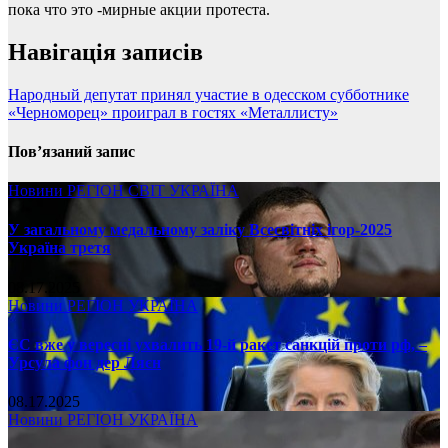
пока что это -мирные акции протеста.
Навігація записів
Народный депутат принял участие в одесском субботнике
«Черноморец» проиграл в гостях «Металлисту»
Пов’язаний запис
Новини
РЕГІОН
СВІТ
УКРАЇНА
У загальному медальному заліку Всесвітніх ігор-2025
Україна третя
08.17.2025
Новини
РЕГІОН
УКРАЇНА
ЄС вже у вересні ухвалить 19-й ракет санкцій проти рф, –
Урсула фон дер Ляєн
08.17.2025
Новини
РЕГІОН
УКРАЇНА