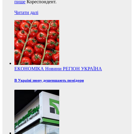
пише
Кореспондент.
Читати далі
ЕКОНОМІКА
Новини
РЕГІОН
УКРАЇНА
В Україні знову дешевшають помідори