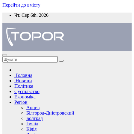
Перейти до вмісту
Чт. Сер 6th, 2026
Головна
Новини
Політика
Суспільство
Економіка
Регіон
Арциз
Білгород-Дністровский
Болград
Ізмаїл
Кілія