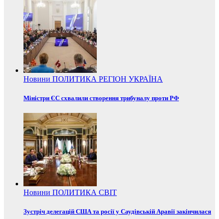
Новини
ПОЛИТИКА
РЕГІОН
УКРАЇНА
Міністри ЄС схвалили створення трибуналу проти РФ
Новини
ПОЛИТИКА
СВІТ
Зустріч делегацій США та росії у Саудівській Аравії закінчилася