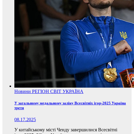
Новини
РЕГІОН
СВІТ
УКРАЇНА
У загальному медальному заліку Всесвітніх ігор-2025 Україна
третя
08.17.2025
У китайському місті Ченду завершилися Всесвітні