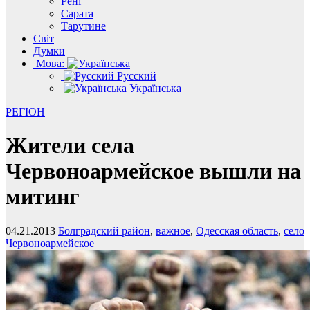
Рені
Сарата
Тарутине
Світ
Думки
Мова:
Русский
Українська
РЕГІОН
Жители села
Червоноармейское вышли на
митинг
04.21.2013
Болградский район
,
важное
,
Одесская область
,
село
Червоноармейское