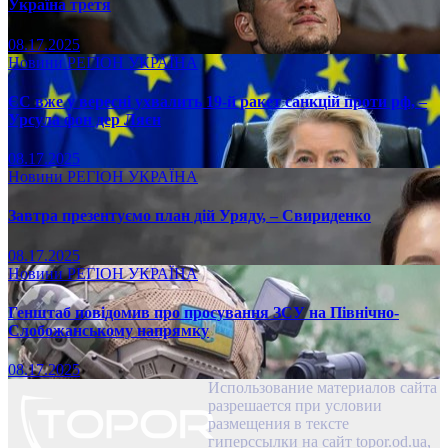
Україна третя
08.17.2025
Новини
РЕГІОН
УКРАЇНА
ЄС вже у вересні ухвалить 19-й ракет санкцій проти рф, –
Урсула фон дер Ляєн
08.17.2025
Новини
РЕГІОН
УКРАЇНА
Завтра презентуємо план дій Уряду, – Свириденко
08.17.2025
Новини
РЕГІОН
УКРАЇНА
Генштаб повідомив про просування ЗСУ на Північно-
Слобожанському напрямку
08.17.2025
Использование материалов сайта
разрешается при условии
размещения в тексте
гиперссылки на сайт topor.od.ua,