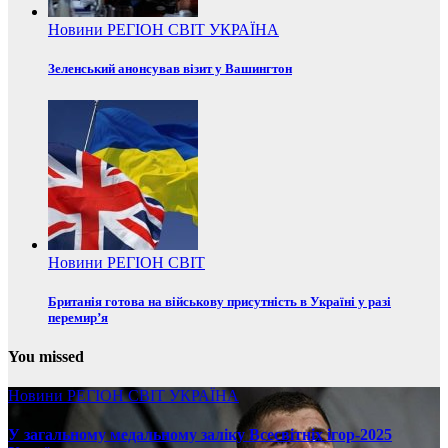
Новини
РЕГІОН
СВІТ
УКРАЇНА
Зеленський анонсував візит у Вашингтон
Новини
РЕГІОН
СВІТ
Британія готова на військову присутність в Україні у разі
перемир’я
You missed
Новини
РЕГІОН
СВІТ
УКРАЇНА
У загальному медальному заліку Всесвітніх ігор-2025