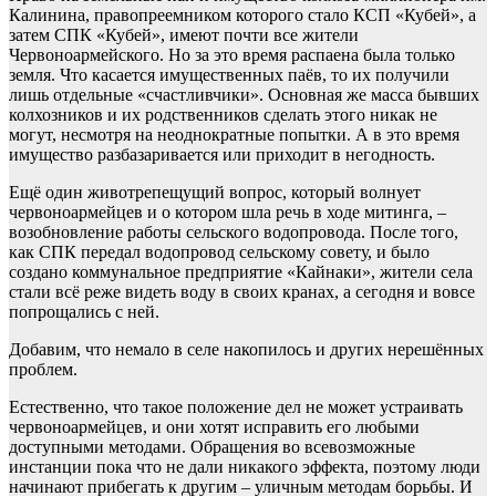
Калинина, правопреемником которого стало КСП «Кубей», а
затем СПК «Кубей», имеют почти все жители
Червоноармейского. Но за это время распаена была только
земля. Что касается имущественных паёв, то их получили
лишь отдельные «счастливчики». Основная же масса бывших
колхозников и их родственников сделать этого никак не
могут, несмотря на неоднократные попытки. А в это время
имущество разбазаривается или приходит в негодность.
Ещё один животрепещущий вопрос, который волнует
червоноармейцев и о котором шла речь в ходе митинга, –
возобновление работы сельского водопровода. После того,
как СПК передал водопровод сельскому совету, и было
создано коммунальное предприятие «Кайнаки», жители села
стали всё реже видеть воду в своих кранах, а сегодня и вовсе
попрощались с ней.
Добавим, что немало в селе накопилось и других нерешённых
проблем.
Естественно, что такое положение дел не может устраивать
червоноармейцев, и они хотят исправить его любыми
доступными методами. Обращения во всевозможные
инстанции пока что не дали никакого эффекта, поэтому люди
начинают прибегать к другим – уличным методам борьбы. И