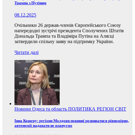
Трампа з Путіним
08.12.2025
Очільники 26 держав-членів Європейського Союзу
напередодні зустрічі президента Сполучених Штатів
Дональда Трампа та Владіміра Путіна на Алясці
затвердили спільну заяву на підтримку України.
Читати далі
Новини
Одеса та область
ПОЛИТИКА
РЕГІОН
СВІТ
Інна Кошеру: регіони Молдови повинні розвиватися рівномірно,
автономії надавати не плануємо