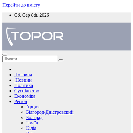
Перейти до вмісту
Сб. Сер 8th, 2026
Головна
Новини
Політика
Суспільство
Економіка
Регіон
Арциз
Білгород-Дністровский
Болград
Ізмаїл
Кілія