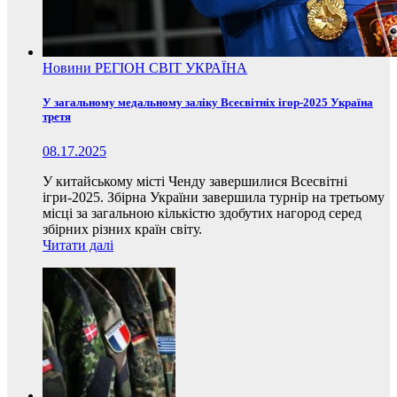
Новини
РЕГІОН
СВІТ
УКРАЇНА
У загальному медальному заліку Всесвітніх ігор-2025 Україна
третя
08.17.2025
У китайському місті Ченду завершилися Всесвітні
ігри-2025. Збірна України завершила турнір на третьому
місці за загальною кількістю здобутих нагород серед
збірних різних країн світу.
Читати далі