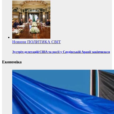
Новини
ПОЛИТИКА
СВІТ
Зустріч делегацій США та росії у Саудівській Аравії закінчилася
Економіка