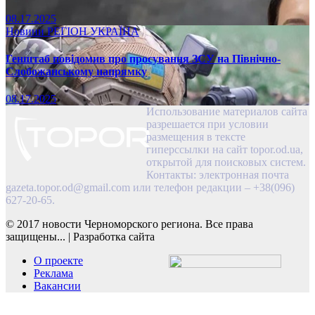
08.17.2025
Новини
РЕГІОН
УКРАЇНА
Генштаб повідомив про просування ЗСУ на Північно-
Слобожанському напрямку
08.17.2025
Использование материалов сайта
разрешается при условии
размещения в тексте
гиперссылки на сайт topor.od.ua,
открытой для поисковых систем.
Контакты: электронная почта
gazeta.topor.od@gmail.com
или телефон редакции – +38(096)
627-20-65.
© 2017 новости Черноморского региона. Все права
защищены...
|
Разработка сайта
О проекте
Реклама
Вакансии