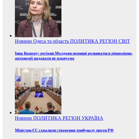
Новини
Одеса та область
ПОЛИТИКА
РЕГІОН
СВІТ
Інна Кошеру: регіони Молдови повинні розвиватися рівномірно,
автономії надавати не плануємо
Новини
ПОЛИТИКА
РЕГІОН
УКРАЇНА
Міністри ЄС схвалили створення трибуналу проти РФ