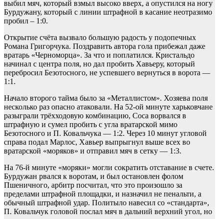
выбил мяч, который взмыл высоко вверх, а опустился на ногу
Бурдужану, который с линии штрафной в касание неотразимо
пробил – 1:0.
Открытие счёта вызвало большую радость у подопечных
Романа Григорчука. Поздравить автора гола прибежал даже
вратарь «Черноморца». За что и поплатился. Кристальдо
начинал с центра поля, но дал пробить Хавьеру, который
перебросил Безотосного, не успевшего вернуться в ворота —
1:1.
Начало второго тайма было за «Металлистом». Хозяева поля
несколько раз опасно атаковали. На 52-ой минуте харьковчане
разыграли трёхходовую комбинацию, Соса ворвался в
штрафную и сумел пробить с угла вратарской мимо
Безотосного и П. Ковальчука — 1:2. Через 10 минут угловой
справа подал Марлос, Хавьер выпрыгнул выше всех во
вратарской «моряков» и отправил мяч в сетку — 1:3.
На 76-й минуте «моряки» могли сократить отставание в счете.
Бурдужан рвался к воротам, и был остановлен фолом
Пшеничного, арбитр посчитал, что это произошло за
пределами штрафной площадки, и назначил не пенальти, а
обычный штрафной удар. Политыло навесил со «стандарта»,
П. Ковальчук головой послал мяч в дальний верхний угол, но