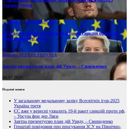
У загальному медальному заліку Всесвітніх ігор-2025
Україна третя
08.17.2025
Новини
РЕГІОН
УКРАЇНА
ЄС вже у вересні ухвалить 19-й ракет санкцій проти рф, –
Урсула фон дер Ляєн
08.17.2025
Новини
РЕГІОН
УКРАЇНА
Завтра презентуємо план дій Уряду, – Свириденко
08.17.2025
Недавні записи
У загальному медальному заліку Всесвітніх ігор-2025
Україна третя
ЄС вже у вересні ухвалить 19-й ракет санкцій проти рф,
– Урсула фон дер Ляєн
Завтра презентуємо план дій Уряду, – Свириденко
Генштаб повідомив про просування ЗСУ на Північно-