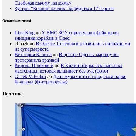
Слобожанському напрямку
Зустріч “Коаліції охочих” відбудеться 17 серпня
Останні коментарі
Lion King
до
У ВМС ЗСУ спростували фейк щодо
знищення кораблів в Одесі
Olhazk
до
В Одессе 15 человек отравились пирожными
из супермаркета
Виктория Калина
до
В центре Одессы маршрутка
протаранила трамвай
Кирилл Шляховой
до
В Килии открылась выставка
мастерицы, которая вышивает без рук (фото)
Genek Valvolini
до
День музыканта в городском парке
Болграда (фоторепортаж)
Політика