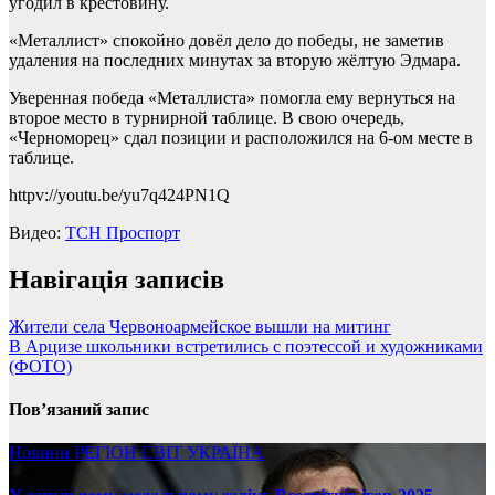
угодил в крестовину.
«Металлист» спокойно довёл дело до победы, не заметив
удаления на последних минутах за вторую жёлтую Эдмара.
Уверенная победа «Металлиста» помогла ему вернуться на
второе место в турнирной таблице. В свою очередь,
«Черноморец» сдал позиции и расположился на 6-ом месте в
таблице.
httpv://youtu.be/yu7q424PN1Q
Видео:
ТСН Проспорт
Навігація записів
Жители села Червоноармейское вышли на митинг
В Арцизе школьники встретились с поэтессой и художниками
(ФОТО)
Пов’язаний запис
Новини
РЕГІОН
СВІТ
УКРАЇНА