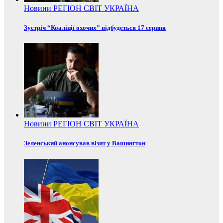
Новини
РЕГІОН
СВІТ
УКРАЇНА
Зустріч “Коаліції охочих” відбудеться 17 серпня
Новини
РЕГІОН
СВІТ
УКРАЇНА
Зеленський анонсував візит у Вашингтон