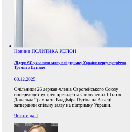
Новини
ПОЛИТИКА
РЕГІОН
Лідери ЄС ухвалили заяву в підтримку України перед зустріччю
Трампа з Путіним
08.12.2025
Очільники 26 держав-членів Європейського Союзу
напередодні зустрічі президента Сполучених Штатів
Дональда Трампа та Владіміра Путіна на Алясці
затвердили спільну заяву на підтримку України.
Читати далі