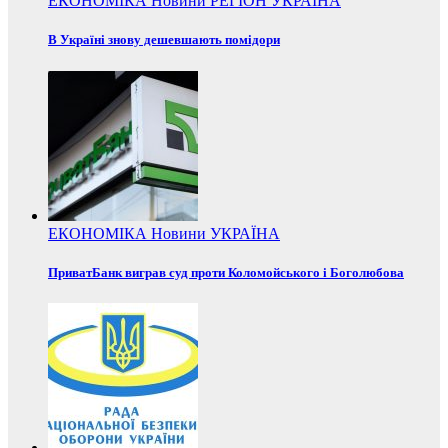
ЕКОНОМІКА
Новини
РЕГІОН
УКРАЇНА
В Україні знову дешевшають помідори
ЕКОНОМІКА
Новини
УКРАЇНА
ПриватБанк виграв суд проти Коломойського і Боголюбова