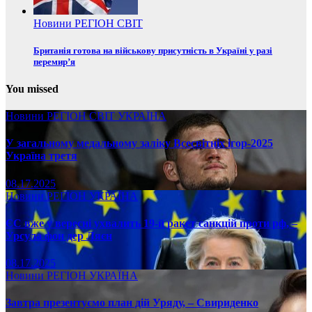
Новини
РЕГІОН
СВІТ
Британія готова на військову присутність в Україні у разі
перемир’я
You missed
Новини
РЕГІОН
СВІТ
УКРАЇНА
У загальному медальному заліку Всесвітніх ігор-2025
Україна третя
08.17.2025
Новини
РЕГІОН
УКРАЇНА
ЄС вже у вересні ухвалить 19-й ракет санкцій проти рф, –
Урсула фон дер Ляєн
08.17.2025
Новини
РЕГІОН
УКРАЇНА
Завтра презентуємо план дій Уряду, – Свириденко