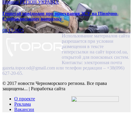
Новини
РЕГІОН
УКРАЇНА
Генштаб повідомив про просування ЗСУ на Північно-
Слобожанському напрямку
08.17.2025
Использование материалов сайта
разрешается при условии
размещения в тексте
гиперссылки на сайт topor.od.ua,
открытой для поисковых систем.
Контакты: электронная почта
gazeta.topor.od@gmail.com
или телефон редакции – +38(096)
627-20-65.
© 2017 новости Черноморского региона. Все права
защищены...
|
Разработка сайта
О проекте
Реклама
Вакансии