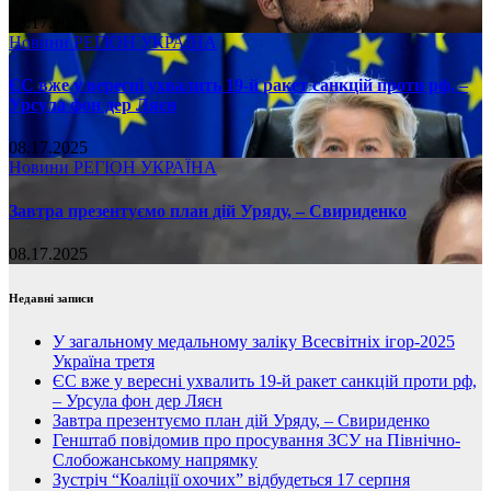
08.17.2025
Новини
РЕГІОН
УКРАЇНА
ЄС вже у вересні ухвалить 19-й ракет санкцій проти рф, –
Урсула фон дер Ляєн
08.17.2025
Новини
РЕГІОН
УКРАЇНА
Завтра презентуємо план дій Уряду, – Свириденко
08.17.2025
Недавні записи
У загальному медальному заліку Всесвітніх ігор-2025
Україна третя
ЄС вже у вересні ухвалить 19-й ракет санкцій проти рф,
– Урсула фон дер Ляєн
Завтра презентуємо план дій Уряду, – Свириденко
Генштаб повідомив про просування ЗСУ на Північно-
Слобожанському напрямку
Зустріч “Коаліції охочих” відбудеться 17 серпня