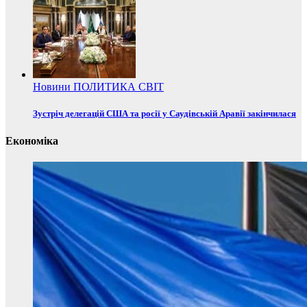
Новини
ПОЛИТИКА
СВІТ
Зустріч делегацій США та росії у Саудівській Аравії закінчилася
Економіка