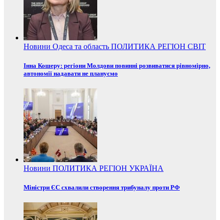
Новини
Одеса та область
ПОЛИТИКА
РЕГІОН
СВІТ
Інна Кошеру: регіони Молдови повинні розвиватися рівномірно,
автономії надавати не плануємо
Новини
ПОЛИТИКА
РЕГІОН
УКРАЇНА
Міністри ЄС схвалили створення трибуналу проти РФ