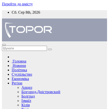
Перейти до вмісту
Сб. Сер 8th, 2026
Головна
Новини
Політика
Суспільство
Економіка
Регіон
Арциз
Білгород-Дністровский
Болград
Ізмаїл
Кілія