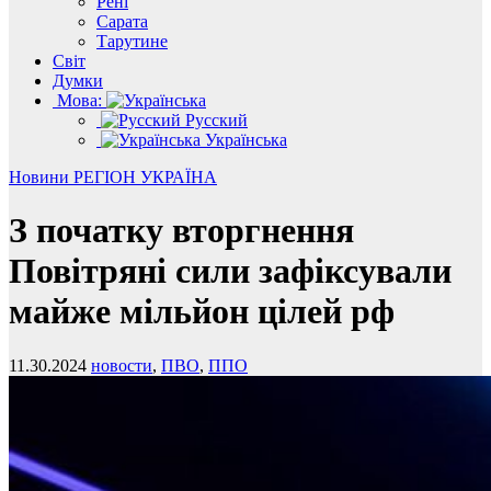
Рені
Сарата
Тарутине
Світ
Думки
Мова:
Русский
Українська
Новини
РЕГІОН
УКРАЇНА
З початку вторгнення
Повітряні сили зафіксували
майже мільйон цілей рф
11.30.2024
новости
,
ПВО
,
ППО