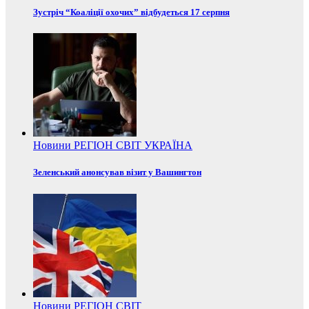
Зустріч “Коаліції охочих” відбудеться 17 серпня
Новини
РЕГІОН
СВІТ
УКРАЇНА
Зеленський анонсував візит у Вашингтон
Новини
РЕГІОН
СВІТ