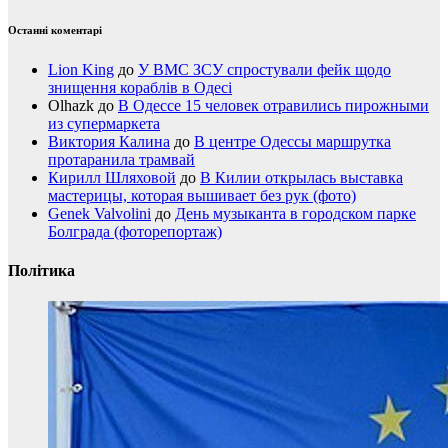
Останні коментарі
Lion King
до
У ВМС ЗСУ спростували фейк щодо
знищення кораблів в Одесі
Olhazk
до
В Одессе 15 человек отравились пирожными
из супермаркета
Виктория Калина
до
В центре Одессы маршрутка
протаранила трамвай
Кирилл Шляховой
до
В Килии открылась выставка
мастерицы, которая вышивает без рук (фото)
Genek Valvolini
до
День музыканта в городском парке
Болграда (фоторепортаж)
Політика