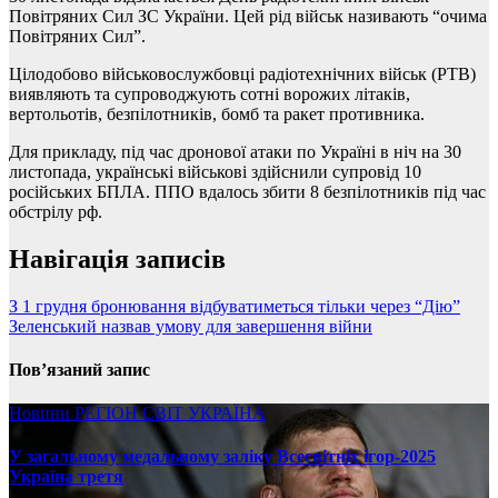
Повітряних Сил ЗС України. Цей рід військ називають “очима
Повітряних Сил”.
Цілодобово військовослужбовці радіотехнічних військ (РТВ)
виявляють та супроводжують сотні ворожих літаків,
вертольотів, безпілотників, бомб та ракет противника.
Для прикладу, під час дронової атаки по Україні в ніч на 30
листопада, українські військові здійснили супровід 10
російських БПЛА. ППО вдалось збити 8 безпілотників під час
обстрілу рф.
Навігація записів
З 1 грудня бронювання відбуватиметься тільки через “Дію”
Зеленський назвав умову для завершення війни
Пов’язаний запис
Новини
РЕГІОН
СВІТ
УКРАЇНА
У загальному медальному заліку Всесвітніх ігор-2025
Україна третя