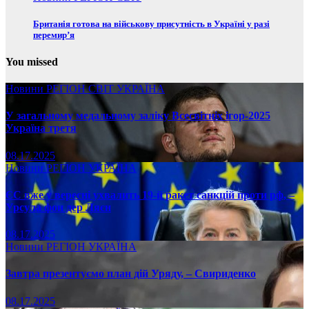
Британія готова на військову присутність в Україні у разі
перемир’я
You missed
Новини
РЕГІОН
СВІТ
УКРАЇНА
У загальному медальному заліку Всесвітніх ігор-2025
Україна третя
08.17.2025
Новини
РЕГІОН
УКРАЇНА
ЄС вже у вересні ухвалить 19-й ракет санкцій проти рф, –
Урсула фон дер Ляєн
08.17.2025
Новини
РЕГІОН
УКРАЇНА
Завтра презентуємо план дій Уряду, – Свириденко
08.17.2025