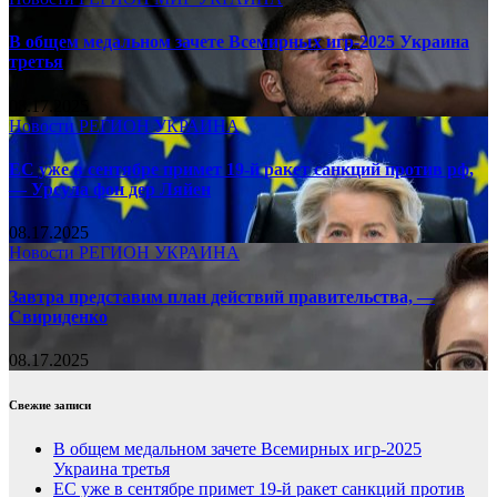
В общем медальном зачете Всемирных игр-2025 Украина
третья
08.17.2025
Новости
РЕГИОН
УКРАИНА
ЕС уже в сентябре примет 19-й ракет санкций против рф,
— Урсула фон дер Ляйен
08.17.2025
Новости
РЕГИОН
УКРАИНА
Завтра представим план действий правительства, —
Свириденко
08.17.2025
Свежие записи
В общем медальном зачете Всемирных игр-2025
Украина третья
ЕС уже в сентябре примет 19-й ракет санкций против