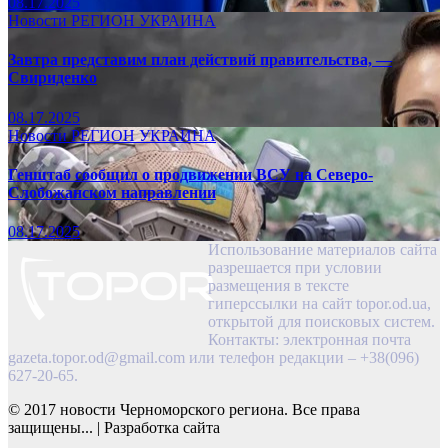
08.17.2025
Новости
РЕГИОН
УКРАИНА
Завтра представим план действий правительства, —
Свириденко
08.17.2025
Новости
РЕГИОН
УКРАИНА
Генштаб сообщил о продвижении ВСУ на Северо-
Слобожанском направлении
08.17.2025
Использование материалов сайта
разрешается при условии
размещения в тексте
гиперссылки на сайт topor.od.ua,
открытой для поисковых систем.
Контакты: электронная почта
gazeta.topor.od@gmail.com
или телефон редакции – +38(096)
627-20-65.
© 2017 новости Черноморского региона. Все права
защищены...
|
Разработка сайта