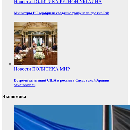
Новости
ПОЛИТИКА
РЕГИОН
УКРАИНА
Министры ЕС одобрили создание трибунала против РФ
Новости
ПОЛИТИКА
МИР
Встреча делегаций США и россии в Саудовской Аравии
закончилась
Экономика