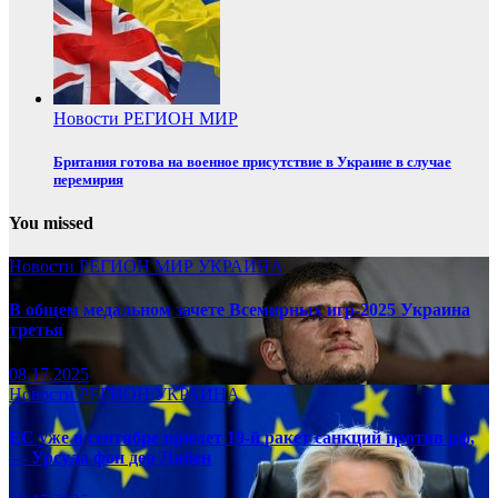
Новости
РЕГИОН
МИР
Британия готова на военное присутствие в Украине в случае
перемирия
You missed
Новости
РЕГИОН
МИР
УКРАИНА
В общем медальном зачете Всемирных игр-2025 Украина
третья
08.17.2025
Новости
РЕГИОН
УКРАИНА
ЕС уже в сентябре примет 19-й ракет санкций против рф,
— Урсула фон дер Ляйен