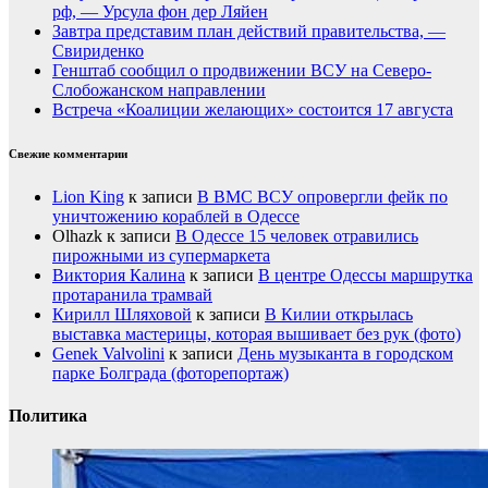
рф, — Урсула фон дер Ляйен
Завтра представим план действий правительства, —
Свириденко
Генштаб сообщил о продвижении ВСУ на Северо-
Слобожанском направлении
Встреча «Коалиции желающих» состоится 17 августа
Свежие комментарии
Lion King
к записи
В ВМС ВСУ опровергли фейк по
уничтожению кораблей в Одессе
Olhazk
к записи
В Одессе 15 человек отравились
пирожными из супермаркета
Виктория Калина
к записи
В центре Одессы маршрутка
протаранила трамвай
Кирилл Шляховой
к записи
В Килии открылась
выставка мастерицы, которая вышивает без рук (фото)
Genek Valvolini
к записи
День музыканта в городском
парке Болграда (фоторепортаж)
Политика