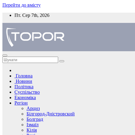
Перейти до вмісту
Пт. Сер 7th, 2026
Головна
Новини
Політика
Суспільство
Економіка
Регіон
Арциз
Білгород-Дністровский
Болград
Ізмаїл
Кілія