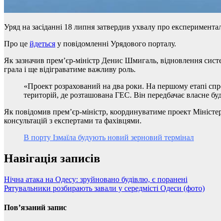
Уряд на засіданні 18 липня затвердив ухвалу про експеримент
Про це
йдеться
у повідомленні Урядового порталу.
Як зазначив прем’єр-міністр Денис Шмигаль, відновлення сист
грала і ще відіграватиме важливу роль.
«Проект розрахований на два роки. На першому етапі спро
територій, де розташована ГЕС. Він передбачає власне бу
Як повідомив прем’єр-міністр, координуватиме проект Міністер
консультацій з експертами та фахівцями.
В порту Ізмаїла будують новий зерновий термінал
Навігація записів
Нічна атака на Одесу: зруйновано будівлю, є поранені
Рятувальники розбирають завали у середмісті Одеси (фото)
Пов’язаний запис