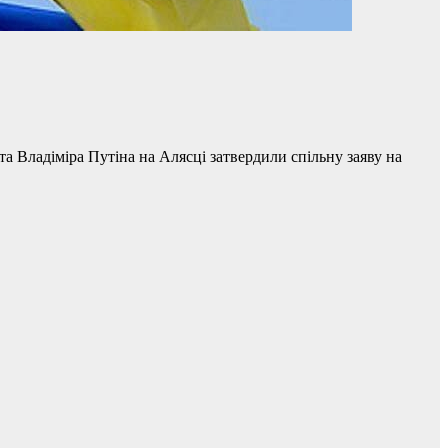
 Владіміра Путіна на Алясці затвердили спільну заяву на