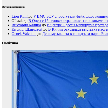
Останні коментарі
Lion King
до
У ВМС ЗСУ спростували фейк щодо знищення
Olhazk
до
В Одессе 15 человек отравились пирожными из
Виктория Калина
до
В центре Одессы маршрутка протар
Кирилл Шляховой
до
В Килии открылась выставка мастер
Genek Valvolini
до
День музыканта в городском парке Бол
Політика