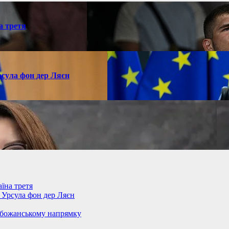
а третя
рсула фон дер Ляєн
їна третя
– Урсула фон дер Ляєн
обожанському напрямку