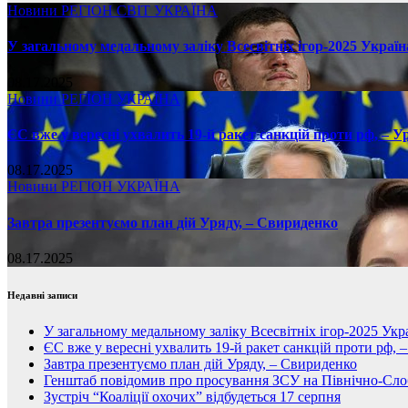
Новини
РЕГІОН
СВІТ
УКРАЇНА
У загальному медальному заліку Всесвітніх ігор-2025 Україн
08.17.2025
Новини
РЕГІОН
УКРАЇНА
ЄС вже у вересні ухвалить 19-й ракет санкцій проти рф, – У
08.17.2025
Новини
РЕГІОН
УКРАЇНА
Завтра презентуємо план дій Уряду, – Свириденко
08.17.2025
Недавні записи
У загальному медальному заліку Всесвітніх ігор-2025 Укра
ЄС вже у вересні ухвалить 19-й ракет санкцій проти рф, 
Завтра презентуємо план дій Уряду, – Свириденко
Генштаб повідомив про просування ЗСУ на Північно-Сл
Зустріч “Коаліції охочих” відбудеться 17 серпня