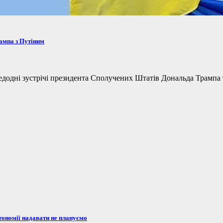
рампа з Путіним
одні зустрічі президента Сполучених Штатів Дональда Трампа та
тономії надавати не плануємо