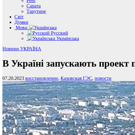
Рені
Сарата
Тарутине
Світ
Думки
Мова:
Русский
Українська
Новини
УКРАЇНА
В Україні запускають проект 
07.20.2023
восстановление
,
Каховская ГЭС
,
новости