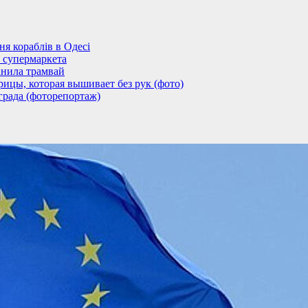
 кораблів в Одесі
 супермаркета
анила трамвай
ицы, которая вышивает без рук (фото)
града (фоторепортаж)