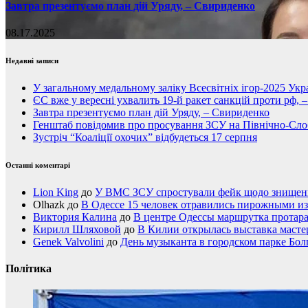
Завтра презентуємо план дій Уряду, – Свириденко
08.17.2025
Недавні записи
У загальному медальному заліку Всесвітніх ігор-2025 Укра
ЄС вже у вересні ухвалить 19-й ракет санкцій проти рф, 
Завтра презентуємо план дій Уряду, – Свириденко
Генштаб повідомив про просування ЗСУ на Північно-Сл
Зустріч “Коаліції охочих” відбудеться 17 серпня
Останні коментарі
Lion King
до
У ВМС ЗСУ спростували фейк щодо знищення
Olhazk
до
В Одессе 15 человек отравились пирожными из
Виктория Калина
до
В центре Одессы маршрутка протар
Кирилл Шляховой
до
В Килии открылась выставка мастер
Genek Valvolini
до
День музыканта в городском парке Бол
Політика