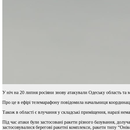
У ніч на 20 липня росіяни знову атакували Одеську область та 
Про це в ефірі телемарафону повідомила начальниця координа
Також в області є влучання у складські приміщення, наразі нем
Під час атаки були застосовані ракети різного базування, долуч
застосовувалися берегові ракетні комплекси, ракети типу “Онікс”