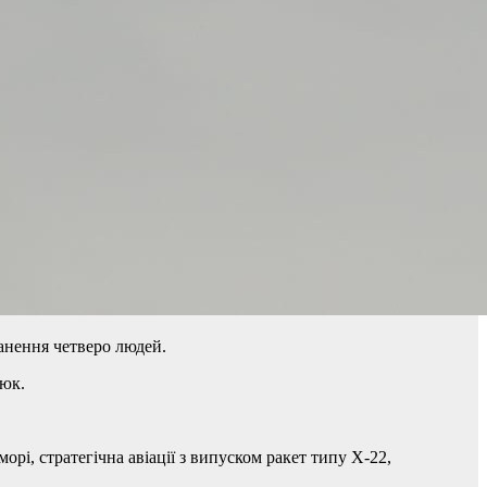
ранення четверо людей.
нюк.
орі, стратегічна авіації з випуском ракет типу Х-22,