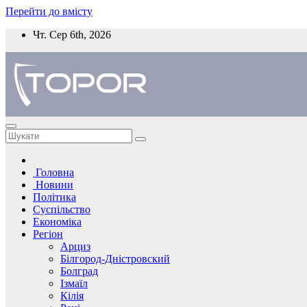
Перейти до вмісту
Чт. Сер 6th, 2026
Головна
Новини
Політика
Суспільство
Економіка
Регіон
Арциз
Білгород-Дністровский
Болград
Ізмаїл
Кілія