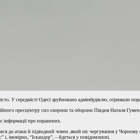
місто. У середмісті Одесі зруйновано адмінбудівлю, отримали по
ційного пресцентру сил охорони та оборони Півдня Наталя Гуме
ає інформації про поранених.
ався до атаки й підводний човен ,який ніс чергування у Чорному м
 і, імовірно, “Іскандер”, – йдеться у повідомленні.