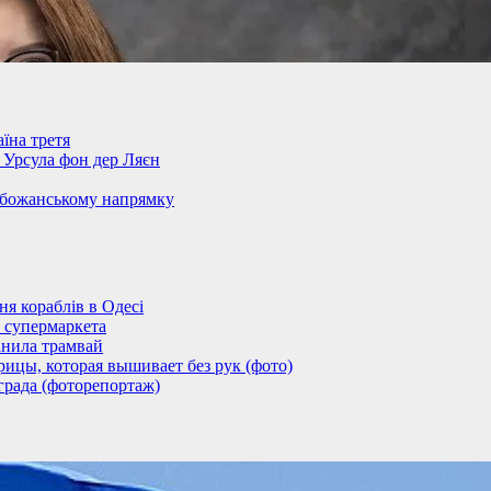
їна третя
– Урсула фон дер Ляєн
обожанському напрямку
 кораблів в Одесі
 супермаркета
анила трамвай
ицы, которая вышивает без рук (фото)
града (фоторепортаж)