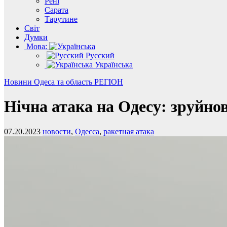
Рені
Сарата
Тарутине
Світ
Думки
Мова:
Русский
Українська
Новини
Одеса та область
РЕГІОН
Нічна атака на Одесу: зруйнов
07.20.2023
новости
,
Одесса
,
ракетная атака