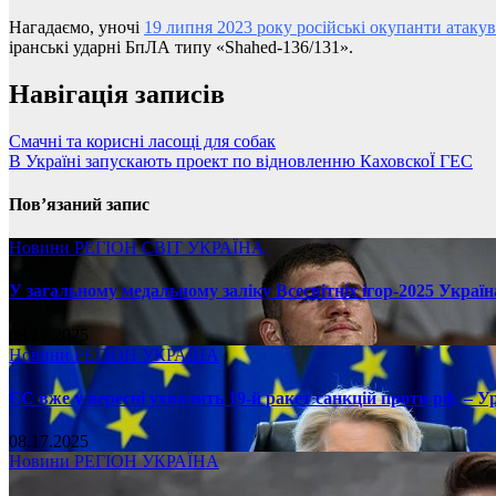
Нагадаємо, уночі
19 липня 2023 року російські окупанти атакув
іранські ударні БпЛА типу «Shahed-136/131».
Навігація записів
Смачні та корисні ласощі для собак
В Україні запускають проект по відновленню КаховскоЇ ГЕС
Пов’язаний запис
Новини
РЕГІОН
СВІТ
УКРАЇНА
У загальному медальному заліку Всесвітніх ігор-2025 Україн
08.17.2025
Новини
РЕГІОН
УКРАЇНА
ЄС вже у вересні ухвалить 19-й ракет санкцій проти рф, – У
08.17.2025
Новини
РЕГІОН
УКРАЇНА