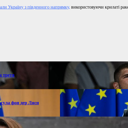
али Україну з південного напрямку,
використовуючи крилаті раке
а третя
рсула фон дер Ляєн