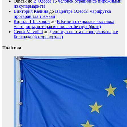
Olhazk
до
В Одессе 15 человек отравились пирожными
из супермаркета
Виктория Калина
до
В центре Одессы маршрутка
протаранила трамвай
Кирилл Шляховой
до
В Килии открылась выставка
мастерицы, которая вышивает без рук (фото)
Genek Valvolini
до
День музыканта в городском парке
Болграда (фоторепортаж)
Політика