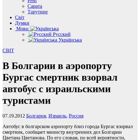
Рені
Сарата
Тарутине
Світ
Думки
Мова:
Русский
Українська
СВІТ
В Болгарии в аэропорту
Бургас смертник взорвал
автобус с израильскими
туристами
07.19.2012
Болгария
,
Израиль
,
Россия
Автобус в болгарском аэропорту близ города Бургас взорвал
смертник, сообщает министр внутренних дел Болгарии
Цветана Цветанова. По его словам, по всей вероятности,