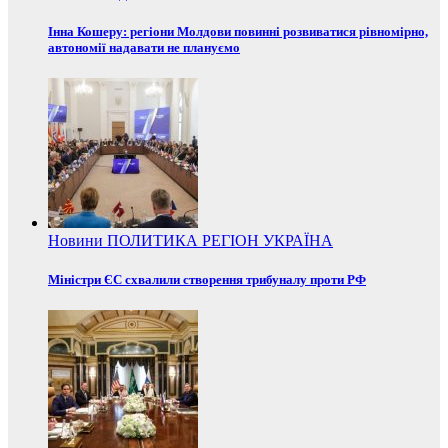
Інна Кошеру: регіони Молдови повинні розвиватися рівномірно,
автономії надавати не плануємо
Новини
ПОЛИТИКА
РЕГІОН
УКРАЇНА
Міністри ЄС схвалили створення трибуналу проти РФ