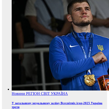
Новини
РЕГІОН
СВІТ
УКРАЇНА
У загальному медальному заліку Всесвітніх ігор-2025 Україна
третя