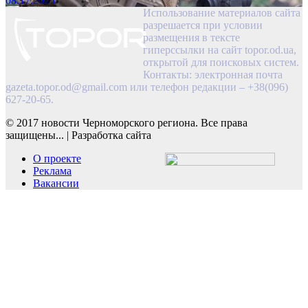
08.17.2025
Использование материалов сайта
разрешается при условии
размещения в тексте
гиперссылки на сайт topor.od.ua,
открытой для поисковых систем.
Контакты: электронная почта
gazeta.topor.od@gmail.com
или телефон редакции – +38(096)
627-20-65.
© 2017 новости Черноморского региона. Все права
защищены...
|
Разработка сайта
О проекте
Реклама
Вакансии