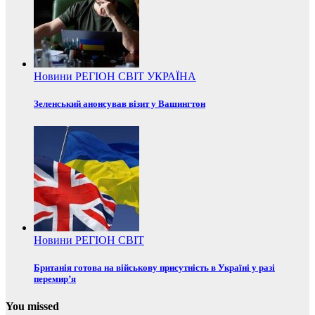
Новини
РЕГІОН
СВІТ
УКРАЇНА
Зеленський анонсував візит у Вашингтон
Новини
РЕГІОН
СВІТ
Британія готова на військову присутність в Україні у разі
перемир’я
You missed