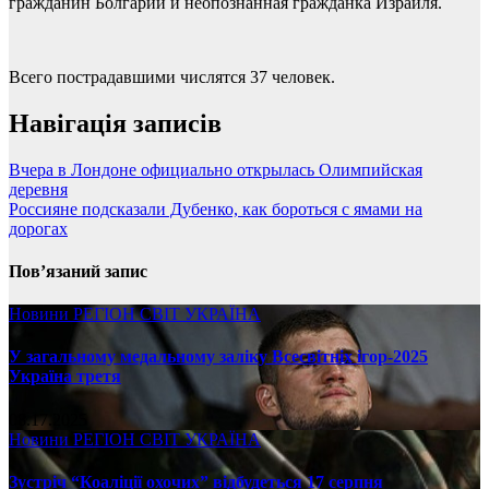
гражданин Болгарии и неопознанная гражданка Израиля.
Всего пострадавшими числятся 37 человек.
Навігація записів
Вчера в Лондоне официально открылась Олимпийская
деревня
Россияне подсказали Дубенко, как бороться с ямами на
дорогах
Пов’язаний запис
Новини
РЕГІОН
СВІТ
УКРАЇНА
У загальному медальному заліку Всесвітніх ігор-2025
Україна третя
08.17.2025
Новини
РЕГІОН
СВІТ
УКРАЇНА
Зустріч “Коаліції охочих” відбудеться 17 серпня