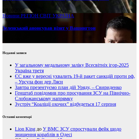
08.16.2025
Новини
РЕГІОН
СВІТ
УКРАЇНА
Зеленський анонсував візит у Вашингтон
08.16.2025
Недавні записи
У загальному медальному заліку Всесвітніх ігор-2025
Україна третя
ЄС вже у вересні ухвалить 19-й ракет санкцій проти рф,
– Урсула фон дер Ляєн
Завтра презентуємо план дій Уряду, – Свириденко
Генштаб повідомив про просування ЗСУ на Північно-
Слобожанському напрямку
Зустріч “Коаліції охочих” відбудеться 17 серпня
Останні коментарі
Lion King
до
У ВМС ЗСУ спростували фейк щодо
знищення кораблів в Одесі