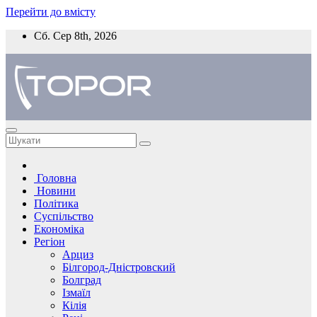
Перейти до вмісту
Сб. Сер 8th, 2026
Головна
Новини
Політика
Суспільство
Економіка
Регіон
Арциз
Білгород-Дністровский
Болград
Ізмаїл
Кілія