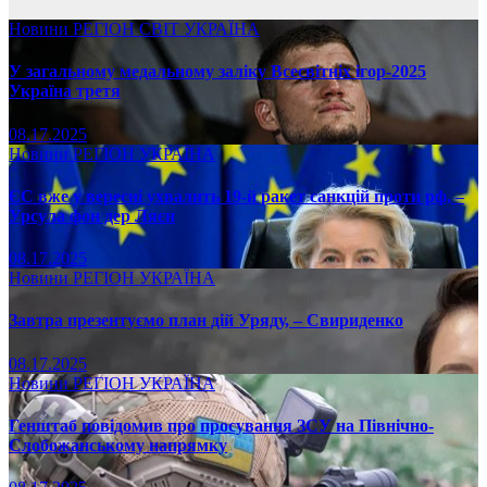
Новини
РЕГІОН
СВІТ
УКРАЇНА
У загальному медальному заліку Всесвітніх ігор-2025
Україна третя
08.17.2025
Новини
РЕГІОН
УКРАЇНА
ЄС вже у вересні ухвалить 19-й ракет санкцій проти рф, –
Урсула фон дер Ляєн
08.17.2025
Новини
РЕГІОН
УКРАЇНА
Завтра презентуємо план дій Уряду, – Свириденко
08.17.2025
Новини
РЕГІОН
УКРАЇНА
Генштаб повідомив про просування ЗСУ на Північно-
Слобожанському напрямку