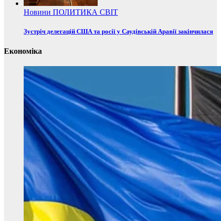
Новини
ПОЛИТИКА
СВІТ
Зустріч делегацій США та росії у Саудівській Аравії закінчилася
Економіка