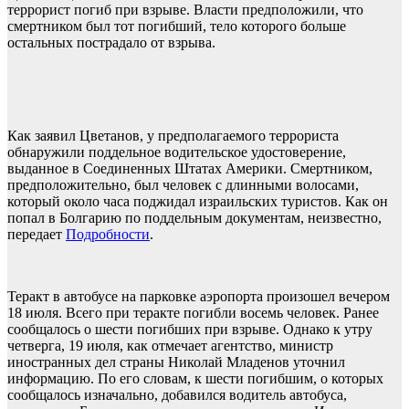
террорист погиб при взрыве. Власти предположили, что
смертником был тот погибший, тело которого больше
остальных пострадало от взрыва.
Как заявил Цветанов, у предполагаемого террориста
обнаружили поддельное водительское удостоверение,
выданное в Соединенных Штатах Америки. Смертником,
предположительно, был человек с длинными волосами,
который около часа поджидал израильских туристов. Как он
попал в Болгарию по поддельным документам, неизвестно,
передает
Подробности
.
Теракт в автобусе на парковке аэропорта произошел вечером
18 июля. Всего при теракте погибли восемь человек. Ранее
сообщалось о шести погибших при взрыве. Однако к утру
четверга, 19 июля, как отмечает агентство, министр
иностранных дел страны Николай Младенов уточнил
информацию. По его словам, к шести погибшим, о которых
сообщалось изначально, добавился водитель автобуса,