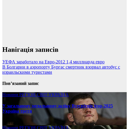
Навігація записів
УЕФА заработало на Евро-2012 1,4 миллиарда евро
В Болгарии в аэропорту Бургас смертник взорвал автобус с
израильскими туристами
Пов’язаний запис
Новини
РЕГІОН
СВІТ
УКРАЇНА
У загальному медальному заліку Всесвітніх ігор-2025
Україна третя
08.17.2025
Новини
РЕГІОН
СВІТ
УКРАЇНА