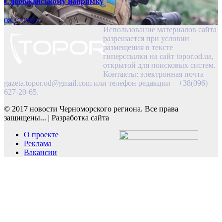
Слобожанському напрямку
08.17.2025
Использование материалов сайта
разрешается при условии
размещения в тексте
гиперссылки на сайт topor.od.ua,
открытой для поисковых систем.
Контакты: электронная почта
gazeta.topor.od@gmail.com
или телефон редакции – +38(096)
627-20-65.
© 2017 новости Черноморского региона. Все права
защищены...
|
Разработка сайта
О проекте
Реклама
Вакансии