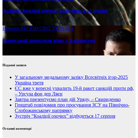
Зустріч “Коаліції охочих” відбудеться 17 серпня
08.16.2025
Новини
РЕГІОН
СВІТ
УКРАЇНА
Зеленський анонсував візит у Вашингтон
08.16.2025
Недавні записи
У загальному медальному заліку Всесвітніх ігор-2025
Україна третя
ЄС вже у вересні ухвалить 19-й ракет санкцій проти рф,
– Урсула фон дер Ляєн
Завтра презентуємо план дій Уряду, – Свириденко
Генштаб повідомив про просування ЗСУ на Північно-
Слобожанському напрямку
Зустріч “Коаліції охочих” відбудеться 17 серпня
Останні коментарі