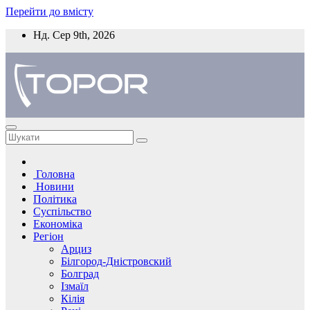
Перейти до вмісту
Нд. Сер 9th, 2026
Головна
Новини
Політика
Суспільство
Економіка
Регіон
Арциз
Білгород-Дністровский
Болград
Ізмаїл
Кілія