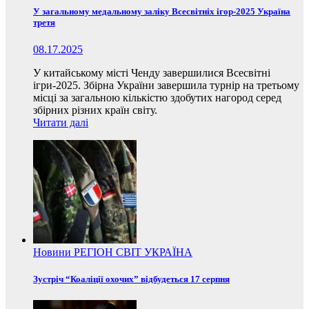
У загальному медальному заліку Всесвітніх ігор-2025 Україна
третя
08.17.2025
У китайському місті Ченду завершилися Всесвітні
ігри-2025. Збірна України завершила турнір на третьому
місці за загальною кількістю здобутих нагород серед
збірних різних країн світу.
Читати далі
Новини
РЕГІОН
СВІТ
УКРАЇНА
Зустріч “Коаліції охочих” відбудеться 17 серпня