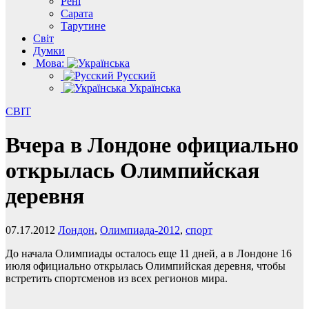
Рені
Сарата
Тарутине
Світ
Думки
Мова:
Русский
Українська
СВІТ
Вчера в Лондоне официально
открылась Олимпийская
деревня
07.17.2012
Лондон
,
Олимпиада-2012
,
спорт
До начала Олимпиады осталось еще 11 дней, а в Лондоне 16
июля официально открылась Олимпийская деревня, чтобы
встретить спортсменов из всех регионов мира.