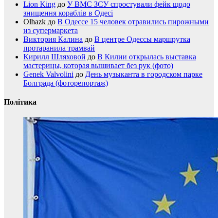
Lion King
до
У ВМС ЗСУ спростували фейк щодо
знищення кораблів в Одесі
Olhazk
до
В Одессе 15 человек отравились пирожными
из супермаркета
Виктория Калина
до
В центре Одессы маршрутка
протаранила трамвай
Кирилл Шляховой
до
В Килии открылась выставка
мастерицы, которая вышивает без рук (фото)
Genek Valvolini
до
День музыканта в городском парке
Болграда (фоторепортаж)
Політика