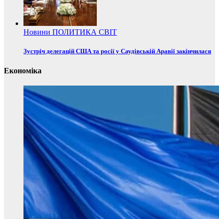
Новини
ПОЛИТИКА
СВІТ
Зустріч делегацій США та росії у Саудівській Аравії закінчилася
Економіка