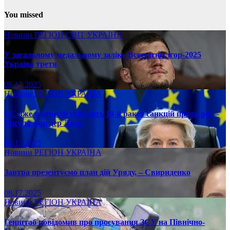
You missed
Новини
РЕГІОН
СВІТ
УКРАЇНА
У загальному медальному заліку Всесвітніх ігор-2025
Україна третя
08.17.2025
Новини
РЕГІОН
УКРАЇНА
ЄС вже у вересні ухвалить 19-й ракет санкцій проти рф, –
Урсула фон дер Ляєн
08.17.2025
Новини
РЕГІОН
УКРАЇНА
Завтра презентуємо план дій Уряду, – Свириденко
08.17.2025
Новини
РЕГІОН
УКРАЇНА
Генштаб повідомив про просування ЗСУ на Північно-