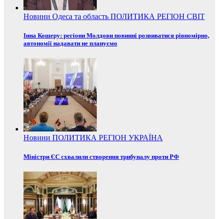
Новини
Одеса та область
ПОЛИТИКА
РЕГІОН
СВІТ
Інна Кошеру: регіони Молдови повинні розвиватися рівномірно,
автономії надавати не плануємо
Новини
ПОЛИТИКА
РЕГІОН
УКРАЇНА
Міністри ЄС схвалили створення трибуналу проти РФ