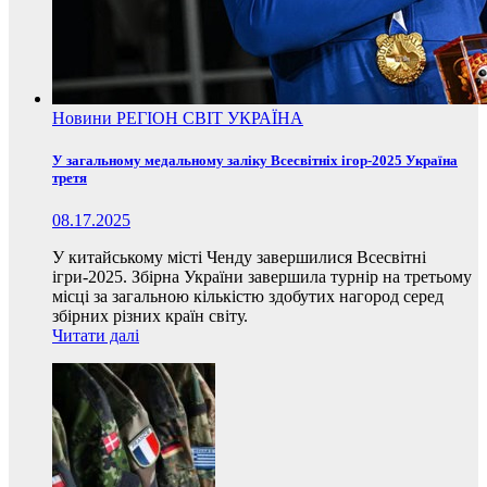
Новини
РЕГІОН
СВІТ
УКРАЇНА
У загальному медальному заліку Всесвітніх ігор-2025 Україна
третя
08.17.2025
У китайському місті Ченду завершилися Всесвітні
ігри-2025. Збірна України завершила турнір на третьому
місці за загальною кількістю здобутих нагород серед
збірних різних країн світу.
Читати далі