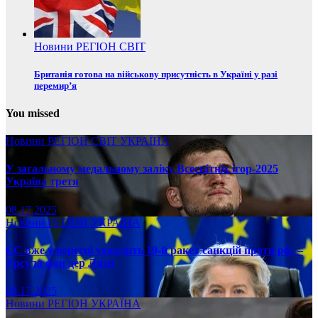
Новини
РЕГІОН
СВІТ
Британія готова на військову присутність в Україні у разі
перемир’я
You missed
Новини
РЕГІОН
СВІТ
УКРАЇНА
У загальному медальному заліку Всесвітніх ігор-2025
Україна третя
08.17.2025
Новини
РЕГІОН
УКРАЇНА
ЄС вже у вересні ухвалить 19-й ракет санкцій проти рф, –
Урсула фон дер Ляєн
08.17.2025
Новини
РЕГІОН
УКРАЇНА