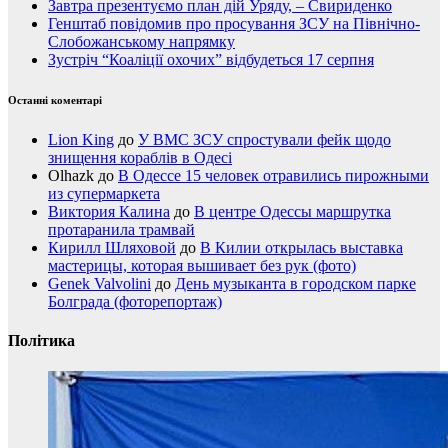
Завтра презентуємо план дій Уряду, – Свириденко
Генштаб повідомив про просування ЗСУ на Північно-
Слобожанському напрямку
Зустріч “Коаліції охочих” відбудеться 17 серпня
Останні коментарі
Lion King
до
У ВМС ЗСУ спростували фейк щодо
знищення кораблів в Одесі
Olhazk
до
В Одессе 15 человек отравились пирожными
из супермаркета
Виктория Калина
до
В центре Одессы маршрутка
протаранила трамвай
Кирилл Шляховой
до
В Килии открылась выставка
мастерицы, которая вышивает без рук (фото)
Genek Valvolini
до
День музыканта в городском парке
Болграда (фоторепортаж)
Політика