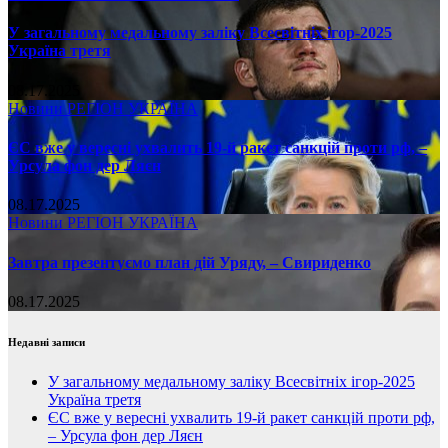
У загальному медальному заліку Всесвітніх ігор-2025
Україна третя
08.17.2025
Новини
РЕГІОН
УКРАЇНА
ЄС вже у вересні ухвалить 19-й ракет санкцій проти рф, –
Урсула фон дер Ляєн
08.17.2025
Новини
РЕГІОН
УКРАЇНА
Завтра презентуємо план дій Уряду, – Свириденко
08.17.2025
Недавні записи
У загальному медальному заліку Всесвітніх ігор-2025
Україна третя
ЄС вже у вересні ухвалить 19-й ракет санкцій проти рф,
– Урсула фон дер Ляєн