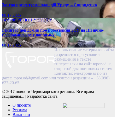
Завтра презентуємо план дій Уряду, – Свириденко
08.17.2025
Новини
РЕГІОН
УКРАЇНА
Генштаб повідомив про просування ЗСУ на Північно-
Слобожанському напрямку
08.17.2025
Использование материалов сайта
разрешается при условии
размещения в тексте
гиперссылки на сайт topor.od.ua,
открытой для поисковых систем.
Контакты: электронная почта
gazeta.topor.od@gmail.com
или телефон редакции – +38(096)
627-20-65.
© 2017 новости Черноморского региона. Все права
защищены...
|
Разработка сайта
О проекте
Реклама
Вакансии