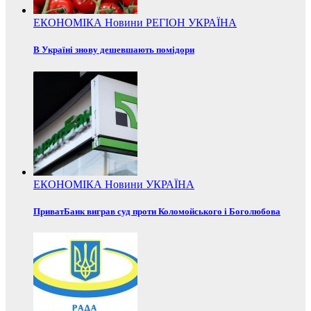
ЕКОНОМІКА
Новини
РЕГІОН
УКРАЇНА
В Україні знову дешевшають помідори
ЕКОНОМІКА
Новини
УКРАЇНА
ПриватБанк виграв суд проти Коломойського і Боголюбова