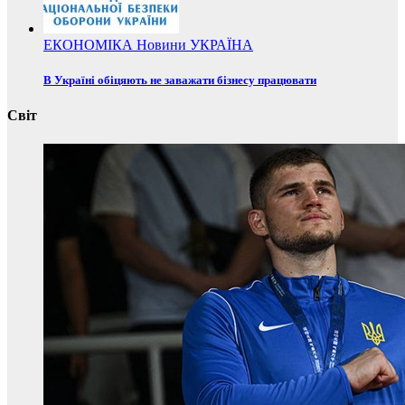
ЕКОНОМІКА
Новини
УКРАЇНА
В Україні обіцяють не заважати бізнесу працювати
Світ