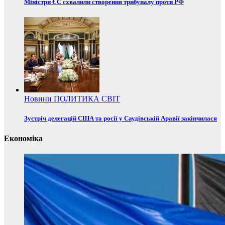
Міністри ЄС схвалили створення трибуналу проти РФ
Новини
ПОЛИТИКА
СВІТ
Зустріч делегацій США та росії у Саудівській Аравії закінчилася
Економіка