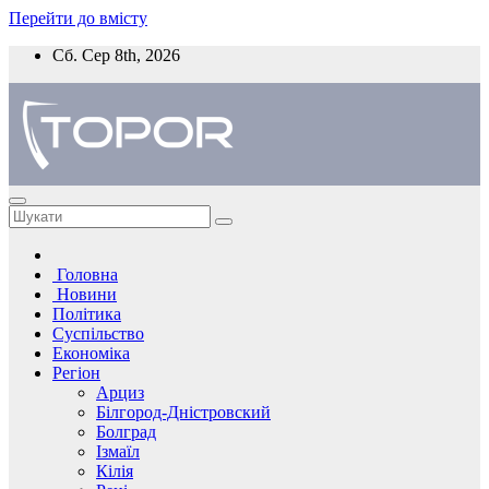
Перейти до вмісту
Сб. Сер 8th, 2026
Головна
Новини
Політика
Суспільство
Економіка
Регіон
Арциз
Білгород-Дністровский
Болград
Ізмаїл
Кілія