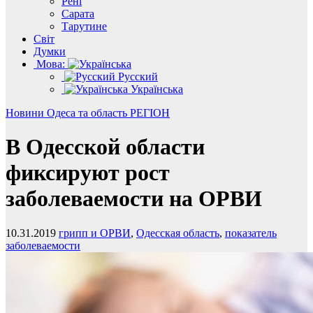
Рені
Сарата
Тарутине
Світ
Думки
Мова:
Русский
Українська
Новини
Одеса та область
РЕГІОН
В Одесской области
фиксируют рост
заболеваемости на ОРВИ
10.31.2019
грипп и ОРВИ
,
Одесская область
,
показатель
заболеваемости