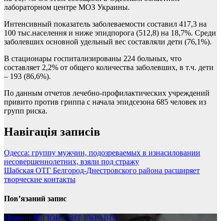
лабораторном центре МОЗ Украины.
Интенсивный показатель заболеваемости составил 417,3 на
100 тыс.населення и ниже эпидпорога (512,8) на 18,7%. Среди
заболевших основной удельный вес составляли дети (76,1%).
В стационары госпитализированы 224 больных, что
составляет 2,2% от общего количества заболевших, в т.ч. дети
– 193 (86,6%).
По данным отчетов лечебно-профилактических учреждений
привито против гриппа с начала эпидсезона 685 человек из
групп риска.
Навігація записів
Одесса: группу мужчин, подозреваемых в изнасиловании
несовершеннолетних, взяли под стражу
Шабская ОТГ Белгород-Днестровского района расширяет
творческие контакты
Пов’язаний запис
Новини
РЕГІОН
СВІТ
УКРАЇНА