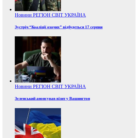
Новини
РЕГІОН
СВІТ
УКРАЇНА
Зустріч “Коаліції охочих” відбудеться 17 серпня
Новини
РЕГІОН
СВІТ
УКРАЇНА
Зеленський анонсував візит у Вашингтон