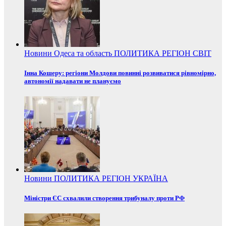
Новини
Одеса та область
ПОЛИТИКА
РЕГІОН
СВІТ
Інна Кошеру: регіони Молдови повинні розвиватися рівномірно,
автономії надавати не плануємо
Новини
ПОЛИТИКА
РЕГІОН
УКРАЇНА
Міністри ЄС схвалили створення трибуналу проти РФ