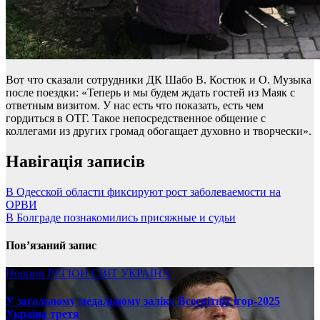
Вот что сказали сотрудники ДК Шабо В. Костюк и О. Музыка
после поездки: «Теперь и мы будем ждать гостей из Маяк с
ответным визитом. У нас есть что показать, есть чем
гордиться в ОТГ. Такое непосредственное общение с
коллегами из других громад обогащает духовно и творчески».
Навігація записів
В Одесской области фиксируют рост заболеваемости на
ОРВИ
В Болграде познакомились присяжные и судьи
Пов’язаний запис
Новини
РЕГІОН
СВІТ
УКРАЇНА
У загальному медальному заліку Всесвітніх ігор-2025
Україна третя