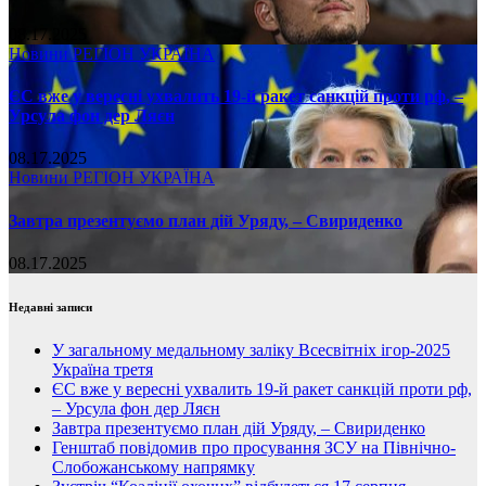
08.17.2025
Новини
РЕГІОН
УКРАЇНА
ЄС вже у вересні ухвалить 19-й ракет санкцій проти рф, –
Урсула фон дер Ляєн
08.17.2025
Новини
РЕГІОН
УКРАЇНА
Завтра презентуємо план дій Уряду, – Свириденко
08.17.2025
Недавні записи
У загальному медальному заліку Всесвітніх ігор-2025
Україна третя
ЄС вже у вересні ухвалить 19-й ракет санкцій проти рф,
– Урсула фон дер Ляєн
Завтра презентуємо план дій Уряду, – Свириденко
Генштаб повідомив про просування ЗСУ на Північно-
Слобожанському напрямку