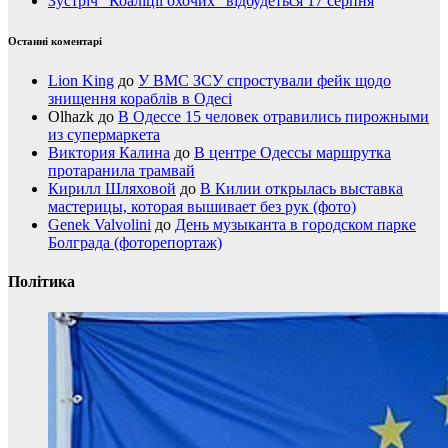
Зустріч “Коаліції охочих” відбудеться 17 серпня
Останні коментарі
Lion King
до
У ВМС ЗСУ спростували фейк щодо
знищення кораблів в Одесі
Olhazk
до
В Одессе 15 человек отравились пирожными
из супермаркета
Виктория Калина
до
В центре Одессы маршрутка
протаранила трамвай
Кирилл Шляховой
до
В Килии открылась выставка
мастерицы, которая вышивает без рук (фото)
Genek Valvolini
до
День музыканта в городском парке
Болграда (фоторепортаж)
Політика