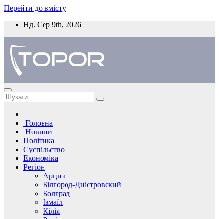
Перейти до вмісту
Нд. Сер 9th, 2026
Головна
Новини
Політика
Суспільство
Економіка
Регіон
Арциз
Білгород-Дністровский
Болград
Ізмаїл
Кілія