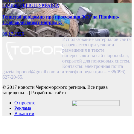
Новини
РЕГІОН
УКРАЇНА
Генштаб повідомив про просування ЗСУ на Північно-
Слобожанському напрямку
08.17.2025
Использование материалов сайта
разрешается при условии
размещения в тексте
гиперссылки на сайт topor.od.ua,
открытой для поисковых систем.
Контакты: электронная почта
gazeta.topor.od@gmail.com
или телефон редакции – +38(096)
627-20-65.
© 2017 новости Черноморского региона. Все права
защищены...
|
Разработка сайта
О проекте
Реклама
Вакансии