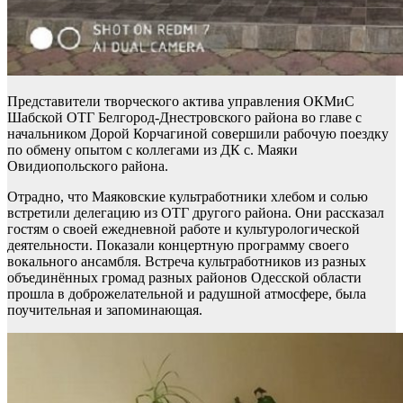
Представители творческого актива управления ОКМиС
Шабской ОТГ Белгород-Днестровского района во главе с
начальником Дорой Корчагиной совершили рабочую поездку
по обмену опытом с коллегами из ДК с. Маяки
Овидиопольского района.
Отрадно, что Маяковские культработники хлебом и солью
встретили делегацию из ОТГ другого района. Они рассказал
гостям о своей ежедневной работе и культурологической
деятельности. Показали концертную программу своего
вокального ансамбля. Встреча культработников из разных
объединённых громад разных районов Одесской области
прошла в доброжелательной и радушной атмосфере, была
поучительная и запоминающая.