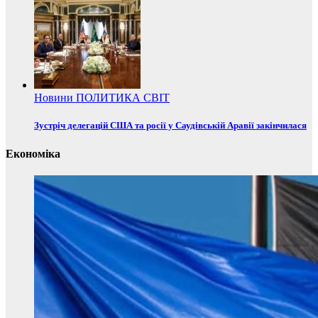
Новини
ПОЛИТИКА
СВІТ
Зустріч делегацій США та росії у Саудівській Аравії закінчилася
Економіка