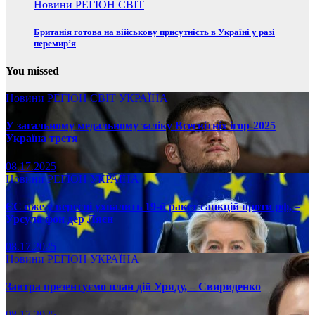
Новини
РЕГІОН
СВІТ
Британія готова на військову присутність в Україні у разі
перемир’я
You missed
Новини
РЕГІОН
СВІТ
УКРАЇНА
У загальному медальному заліку Всесвітніх ігор-2025
Україна третя
08.17.2025
Новини
РЕГІОН
УКРАЇНА
ЄС вже у вересні ухвалить 19-й ракет санкцій проти рф, –
Урсула фон дер Ляєн
08.17.2025
Новини
РЕГІОН
УКРАЇНА
Завтра презентуємо план дій Уряду, – Свириденко
08.17.2025