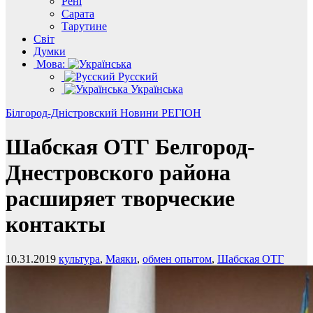
Рені
Сарата
Тарутине
Світ
Думки
Мова:
Русский
Українська
Білгород-Дністровский
Новини
РЕГІОН
Шабская ОТГ Белгород-
Днестровского района
расширяет творческие
контакты
10.31.2019
культура
,
Маяки
,
обмен опытом
,
Шабская ОТГ