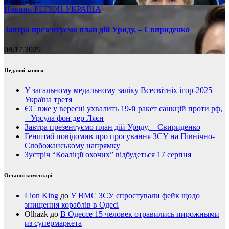
Новини
РЕГІОН
УКРАЇНА
Завтра презентуємо план дій Уряду, – Свириденко
08.17.2025
Недавні записи
У загальному медальному заліку Всесвітніх ігор-2025
Україна третя
ЄС вже у вересні ухвалить 19-й ракет санкцій проти рф,
– Урсула фон дер Ляєн
Завтра презентуємо план дій Уряду, – Свириденко
Генштаб повідомив про просування ЗСУ на Північно-
Слобожанському напрямку
Зустріч “Коаліції охочих” відбудеться 17 серпня
Останні коментарі
Lion King
до
У ВМС ЗСУ спростували фейк щодо
знищення кораблів в Одесі
Olhazk
до
В Одессе 15 человек отравились пирожными
из супермаркета