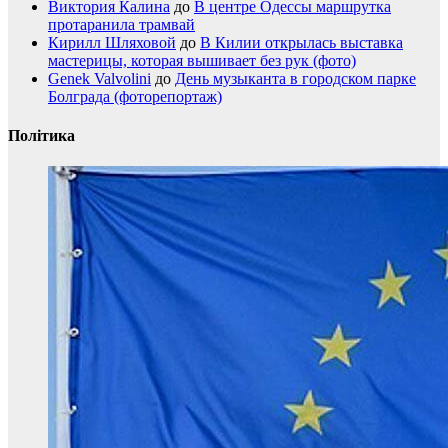
Виктория Калина
до
В центре Одессы маршрутка
протаранила трамвай
Кирилл Шляховой
до
В Килии открылась выставка
мастерицы, которая вышивает без рук (фото)
Genek Valvolini
до
День музыканта в городском парке
Болграда (фоторепортаж)
Політика