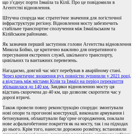
що з’єднує порти Ізмаїла та Кілії. Про це повідомили в
Агентстві відновлення.
Штучна споруда має стратегічне значення для логістичної
інфраструктури регіону. Відновлення мосту забезпечить
стабільне транспортне сполучення між Ізмаїльським та
Кілійським районами.
Як зазначив перший заступник голови Агентства відновлення
Микола Бойко, це критично важливо для оперативного
пересування екстрених служб, шкільного транспорту,
цивільних та вантажних перевезень.
Нагадаємо, довгий час міст перебував в аварійному стані.
Через критичне зношення рух повністю зупинили у 2021 році,
а відстань між містами Кілія та Ізмаїл на період перекриття
збільшилася до 140 км.
Завдяки відновленню мосту ця
відстань скорочена до 40 км, що дозволяє скоротити час у
дорозі втричі.
Також провели повну реконструкцію споруди: змонтували
нові опори та прогонові конструкції, виконали армування і
бетонування, облаштували бар’єрне огородження, поклали
нове асфальтобетонне покриття як на мосту, так і на підходах
до нього. Крім того, нанесли дорожню розмітку, встановили