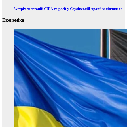
Зустріч делегацій США та росії у Саудівській Аравії закінчилася
Економіка