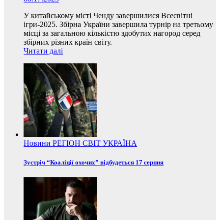
У китайському місті Ченду завершилися Всесвітні
ігри-2025. Збірна України завершила турнір на третьому
місці за загальною кількістю здобутих нагород серед
збірних різних країн світу.
Читати далі
Новини
РЕГІОН
СВІТ
УКРАЇНА
Зустріч “Коаліції охочих” відбудеться 17 серпня