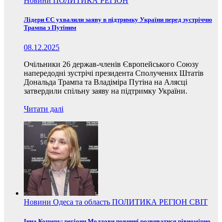
Новини
ПОЛИТИКА
РЕГІОН
Лідери ЄС ухвалили заяву в підтримку України перед зустріччю
Трампа з Путіним
08.12.2025
Очільники 26 держав-членів Європейського Союзу
напередодні зустрічі президента Сполучених Штатів
Дональда Трампа та Владіміра Путіна на Алясці
затвердили спільну заяву на підтримку України.
Читати далі
Новини
Одеса та область
ПОЛИТИКА
РЕГІОН
СВІТ
Інна Кошеру: регіони Молдови повинні розвиватися рівномірно,