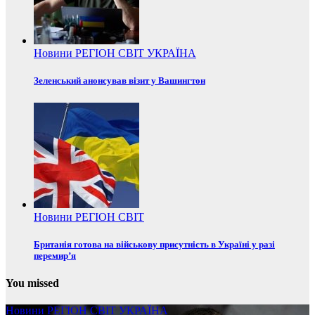
Новини
РЕГІОН
СВІТ
УКРАЇНА
Зеленський анонсував візит у Вашингтон
Новини
РЕГІОН
СВІТ
Британія готова на військову присутність в Україні у разі
перемир’я
You missed
Новини
РЕГІОН
СВІТ
УКРАЇНА