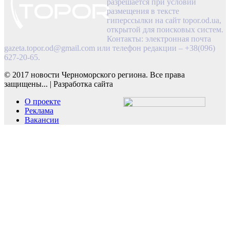
разрешается при условии
размещения в тексте
гиперссылки на сайт topor.od.ua,
открытой для поисковых систем.
Контакты: электронная почта
gazeta.topor.od@gmail.com
или телефон редакции – +38(096)
627-20-65.
© 2017 новости Черноморского региона. Все права
защищены...
|
Разработка сайта
О проекте
Реклама
Вакансии