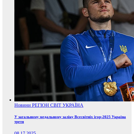
Новини
РЕГІОН
СВІТ
УКРАЇНА
У загальному медальному заліку Всесвітніх ігор-2025 Україна
третя
08.17.2025