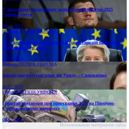
У загальному медальному заліку Всесвітніх ігор-2025
Україна третя
08.17.2025
Новини
РЕГІОН
УКРАЇНА
ЄС вже у вересні ухвалить 19-й ракет санкцій проти рф, –
Урсула фон дер Ляєн
08.17.2025
Новини
РЕГІОН
УКРАЇНА
Завтра презентуємо план дій Уряду, – Свириденко
08.17.2025
Новини
РЕГІОН
УКРАЇНА
Генштаб повідомив про просування ЗСУ на Північно-
Слобожанському напрямку
08.17.2025
Использование материалов сайта