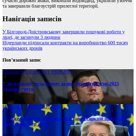
сучасні дорожні знаки, виконали водовідвід, укріпили узбіччя
та завершили благоустрій прилеглої території.
Навігація записів
У Білгороді-Дністровському завершили пошукові роботи у
ліцеї, де загинули 3 людини
Нідерланди підписали контракти на виробництво 600 тисяч
українських дронів
Пов’язаний запис
Новини
РЕГІОН
СВІТ
УКРАЇНА
У загальному медальному заліку Всесвітніх ігор-2025
Україна третя
08.17.2025
Новини
РЕГІОН
УКРАЇНА
ЄС вже у вересні ухвалить 19-й ракет санкцій проти рф, –
Урсула фон дер Ляєн
08.17.2025