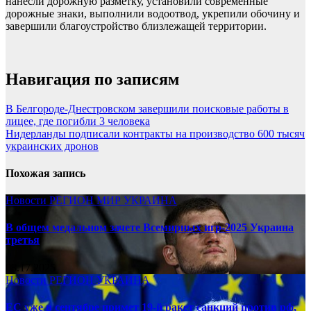
нанесли дорожную разметку, установили современные
дорожные знаки, выполнили водоотвод, укрепили обочину и
завершили благоустройство близлежащей территории.
Навигация по записям
В Белгороде-Днестровском завершили поисковые работы в
лицее, где погибли 3 человека
Нидерланды подписали контракты на производство 600 тысяч
украинских дронов
Похожая запись
Новости
РЕГИОН
МИР
УКРАИНА
В общем медальном зачете Всемирных игр-2025 Украина
третья
08.17.2025
Новости
РЕГИОН
УКРАИНА
ЕС уже в сентябре примет 19-й ракет санкций против рф,