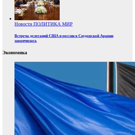
Новости
ПОЛИТИКА
МИР
Встреча делегаций США и россии в Саудовской Аравии
закончилась
Экономика