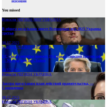
перемирия
You missed
Новости
РЕГИОН
МИР
УКРАИНА
В общем медальном зачете Всемирных игр-2025 Украина
третья
08.17.2025
Новости
РЕГИОН
УКРАИНА
ЕС уже в сентябре примет 19-й ракет санкций против рф,
— Урсула фон дер Ляйен
08.17.2025
Новости
РЕГИОН
УКРАИНА
Завтра представим план действий правительства, —
Свириденко
08.17.2025
Новости
РЕГИОН
УКРАИНА