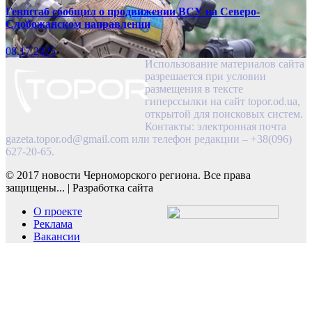
Генштаб сообщил о продвижении ВСУ на Северо-
Слобожанском направлении
08.17.2025
Использование материалов сайта
разрешается при условии
размещения в тексте
гиперссылки на сайт topor.od.ua,
открытой для поисковых систем.
Контакты: электронная почта
gazeta.topor.od@gmail.com
или телефон редакции – +38(096)
627-20-65.
© 2017 новости Черноморского региона. Все права
защищены...
|
Разработка сайта
О проекте
Реклама
Вакансии