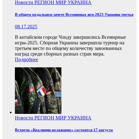
Новости
РЕГИОН
МИР
УКРАИНА
В общем медальном зачете Всемирных игр-2025 Украина третья
08.17.2025
В китайском городе Чэнду завершились Всемирные
игры-2025. Сборная Украины завершила турнир на
третьем месте по общему количеству завоеванных
наград среди сборных разных стран мира.
Подробнее
Новости
РЕГИОН
МИР
УКРАИНА
Встреча «Коалиции желающих» состоится 17 августа