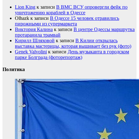
Lion King
к записи
В ВМС ВСУ опровергли фейк по
уничтожению кораблей в Одессе
Olhazk
к записи
В Одессе 15 человек отравились
пирожными из супермаркета
Виктория Калина
к записи
В центре Одессы маршрутка
протаранила трамвай
Кирилл Шляховой
к записи
В Килии открылась
выставка мастерицы, которая вышивает без рук (фото)
Genek Valvolini
к записи
День музыканта в городском
парке Болграда (фоторепортаж)
Политика