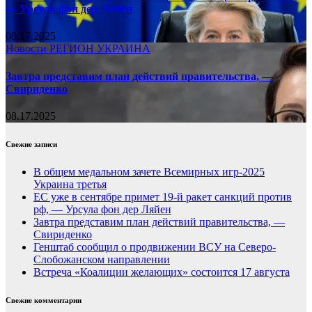
— Урсула фон дер Ляйен
08.17.2025
Новости
РЕГИОН
УКРАИНА
Завтра представим план действий правительства, —
Свириденко
08.17.2025
Свежие записи
В общем медальном зачете Всемирных игр-2025
Украина третья
ЕС уже в сентябре примет 19-й ракет санкций против
рф, — Урсула фон дер Ляйен
Завтра представим план действий правительства, —
Свириденко
Генштаб сообщил о продвижении ВСУ на Северо-
Слобожанском направлении
Встреча «Коалиции желающих» состоится 17 августа
Свежие комментарии