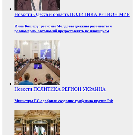
Новости
Одесса и область
ПОЛИТИКА
РЕГИОН
МИР
Инна Кошеру: регионы Молдовы должны развиваться
равномерно, автономий предоставлять не планируем
Новости
ПОЛИТИКА
РЕГИОН
УКРАИНА
Министры ЕС одобрили создание трибунала против РФ