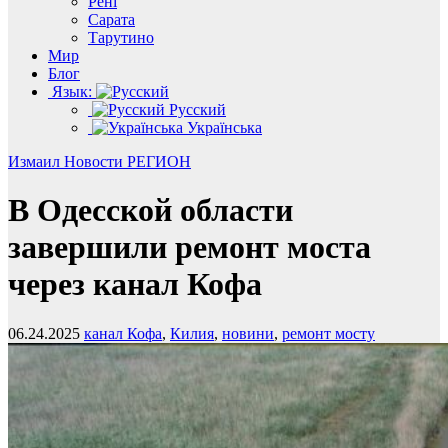
Рені
Сарата
Тарутино
Мир
Блог
Язык:
Русский
Українська
Измаил
Новости
РЕГИОН
В Одесской области
завершили ремонт моста
через канал Кофа
06.24.2025
канал Кофа
,
Килия
,
новини
,
ремонт мосту