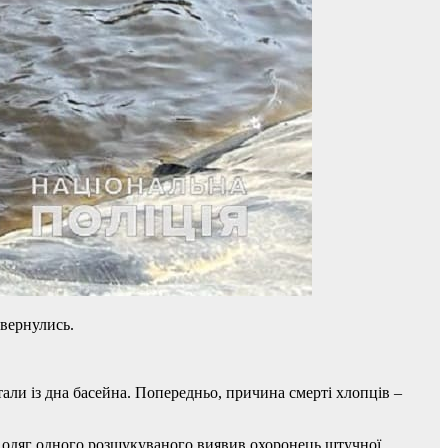
овернулись.
тали із дна басейна. Попередньо, причина смерті хлопців –
взі одяг одного розшукуваного виявив охоронець штучної