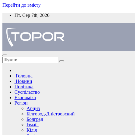
Перейти до вмісту
Пт. Сер 7th, 2026
Головна
Новини
Політика
Суспільство
Економіка
Регіон
Арциз
Білгород-Дністровский
Болград
Ізмаїл
Кілія