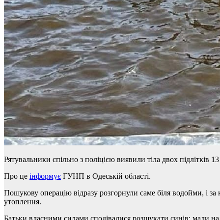
Рятувальники спільно з поліцією виявили тіла двох підлітків 13
Про це
інформує
ГУНП в Одеській області.
Пошукову операцію відразу розгорнули саме біля водойми, і за к
утоплення.
Батьки власними силами сподівалися розшукати синів: мали наді