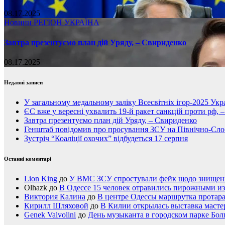
08.17.2025
Новини
РЕГІОН
УКРАЇНА
Завтра презентуємо план дій Уряду, – Свириденко
08.17.2025
Недавні записи
У загальному медальному заліку Всесвітніх ігор-2025 Укра
ЄС вже у вересні ухвалить 19-й ракет санкцій проти рф, 
Завтра презентуємо план дій Уряду, – Свириденко
Генштаб повідомив про просування ЗСУ на Північно-Сл
Зустріч “Коаліції охочих” відбудеться 17 серпня
Останні коментарі
Lion King
до
У ВМС ЗСУ спростували фейк щодо знищення
Olhazk
до
В Одессе 15 человек отравились пирожными из
Виктория Калина
до
В центре Одессы маршрутка протар
Кирилл Шляховой
до
В Килии открылась выставка мастер
Genek Valvolini
до
День музыканта в городском парке Бол