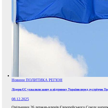
Новини
ПОЛИТИКА
РЕГІОН
Лідери ЄС ухвалили заяву в підтримку України перед зустріччю Т
08.12.2025
Очільники 26 держав-членів Європейського Союзу наперед