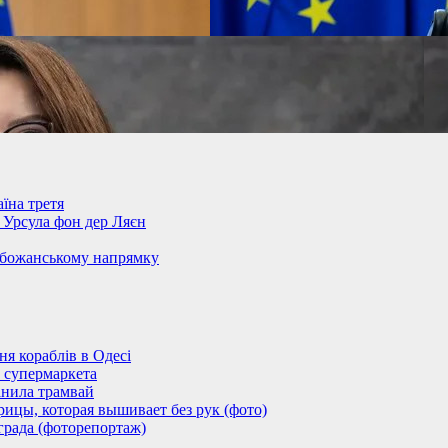
їна третя
– Урсула фон дер Ляєн
обожанському напрямку
 кораблів в Одесі
 супермаркета
анила трамвай
ицы, которая вышивает без рук (фото)
града (фоторепортаж)