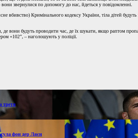
 вони звернулися по допомогу до нас, йдеться у повідомленні.
исне вбивство) Кримінального кодексу України, тіла дітей будут
, де вони будуть проводити час, де їх шукати, якщо раптом проп
мером «102”, – наголошують у поліції.
а третя
рсула фон дер Ляєн