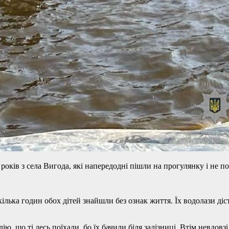
 років з села Вигода, які напередодні пішли на прогулянку і не п
ілька годин обох дітей знайшли без ознак життя. Їх водолази діс
ю, що ті десь поїхали, бо їх бачили біля залізниці. Втім невдо