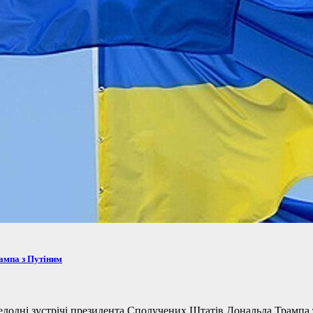
рампа з Путіним
одні зустрічі президента Сполучених Штатів Дональда Трампа та