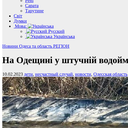
Рені
Сарата
Тарутине
Світ
Думки
Мова:
Русский
Українська
Новини
Одеса та область
РЕГІОН
На Одещині у штучній водоймі
10.02.2023
дети
,
несчастный случай
,
новости
,
Одесская область