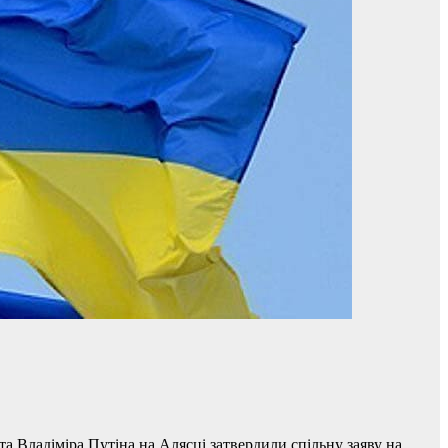
 Владіміра Путіна на Алясці затвердили спільну заяву на