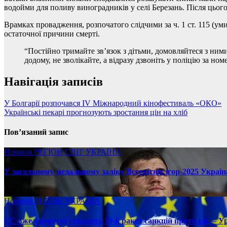
водойми для поливу виноградників у селі Березань. Після цього
Врамках провадження, розпочатого слідчими за ч. 1 ст. 115 (ум
остаточної причини смерті.
“Постійно тримайте зв’язок з дітьми, домовляйтеся з ними
додому, не зволікайте, а відразу дзвоніть у поліцію за но
Навігація записів
У Болгарії розпочався IV Міжнародний кінофестиваль «ОКО»
Українські пекарі прогнозують зростання цін на хліб
Пов’язаний запис
Новини
РЕГІОН
СВІТ
УКРАЇНА
У загальному медальному заліку Всесвітніх ігор-2025 Україн
08.17.2025
Новини
РЕГІОН
УКРАЇНА
ЄС вже у вересні ухвалить 19-й ракет санкцій проти рф, – У