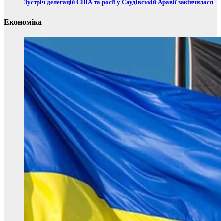
Зустріч делегацій США та росії у Саудівській Аравії закінчилася
Економіка