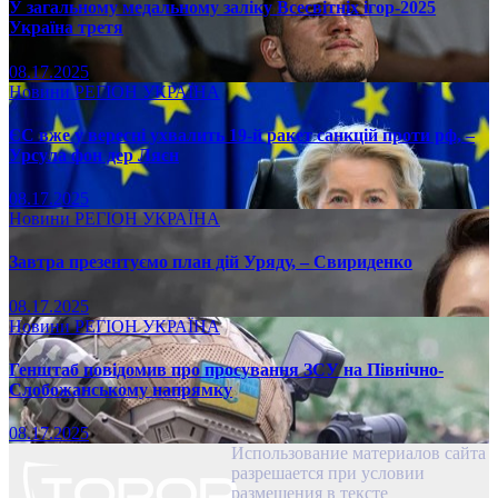
У загальному медальному заліку Всесвітніх ігор-2025
Україна третя
08.17.2025
Новини
РЕГІОН
УКРАЇНА
ЄС вже у вересні ухвалить 19-й ракет санкцій проти рф, –
Урсула фон дер Ляєн
08.17.2025
Новини
РЕГІОН
УКРАЇНА
Завтра презентуємо план дій Уряду, – Свириденко
08.17.2025
Новини
РЕГІОН
УКРАЇНА
Генштаб повідомив про просування ЗСУ на Північно-
Слобожанському напрямку
08.17.2025
Использование материалов сайта
разрешается при условии
размещения в тексте