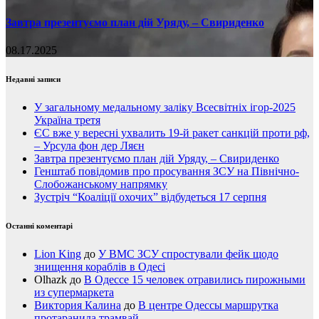
Завтра презентуємо план дій Уряду, – Свириденко
08.17.2025
Недавні записи
У загальному медальному заліку Всесвітніх ігор-2025
Україна третя
ЄС вже у вересні ухвалить 19-й ракет санкцій проти рф,
– Урсула фон дер Ляєн
Завтра презентуємо план дій Уряду, – Свириденко
Генштаб повідомив про просування ЗСУ на Північно-
Слобожанському напрямку
Зустріч “Коаліції охочих” відбудеться 17 серпня
Останні коментарі
Lion King
до
У ВМС ЗСУ спростували фейк щодо
знищення кораблів в Одесі
Olhazk
до
В Одессе 15 человек отравились пирожными
из супермаркета
Виктория Калина
до
В центре Одессы маршрутка
протаранила трамвай