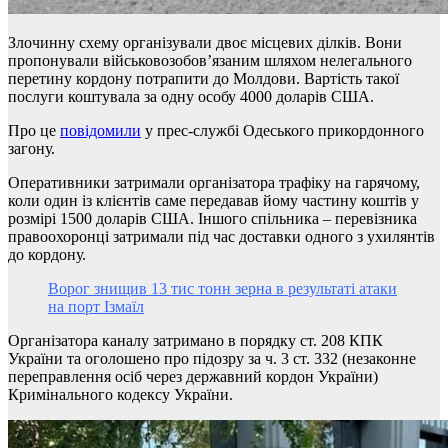
Злочинну схему організували двоє місцевих ділків. Вони
пропонували військовозобов’язаним шляхом нелегального
перетину кордону потрапити до Молдови. Вартість такої
послуги коштувала за одну особу 4000 доларів США.
Про це
повідомили
у прес-службі Одеського прикордонного
загону.
Оперативники затримали організатора трафіку на гарячому,
коли один із клієнтів саме передавав йому частину коштів у
розмірі 1500 доларів США. Іншого спільника – перевізника
правоохоронці затримали під час доставки одного з ухилянтів
до кордону.
Ворог знищив 13 тис тонн зерна в результаті атаки
на порт Ізмаїл
Організатора каналу затримано в порядку ст. 208 КПК
України та оголошено про підозру за ч. 3 ст. 332 (незаконне
переправлення осіб через державний кордон України)
Кримінального кодексу України.