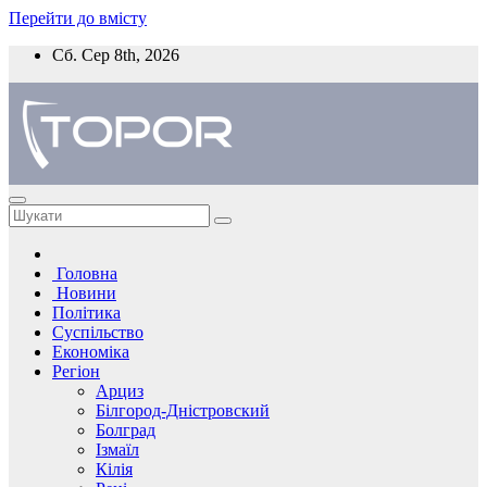
Перейти до вмісту
Сб. Сер 8th, 2026
Головна
Новини
Політика
Суспільство
Економіка
Регіон
Арциз
Білгород-Дністровский
Болград
Ізмаїл
Кілія