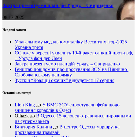
Завтра презентуємо план дій Уряду, – Свириденко
08.17.2025
Недавні записи
У загальному медальному заліку Всесвітніх ігор-2025
Україна третя
ЄС вже у вересні ухвалить 19-й ракет санкцій проти рф,
– Урсула фон дер Ляєн
Завтра презентуємо план дій Уряду, – Свириденко
Генштаб повідомив про просування ЗСУ на Північно-
Слобожанському напрямку
Зустріч “Коаліції охочих” відбудеться 17 серпня
Останні коментарі
Lion King
до
У ВМС ЗСУ спростували фейк щодо
знищення кораблів в Одесі
Olhazk
до
В Одессе 15 человек отравились пирожными
из супермаркета
Виктория Калина
до
В центре Одессы маршрутка
протаранила трамвай