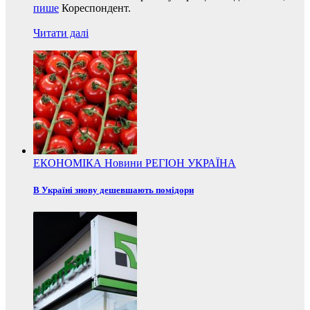
пише
Кореспондент.
Читати далі
ЕКОНОМІКА
Новини
РЕГІОН
УКРАЇНА
В Україні знову дешевшають помідори