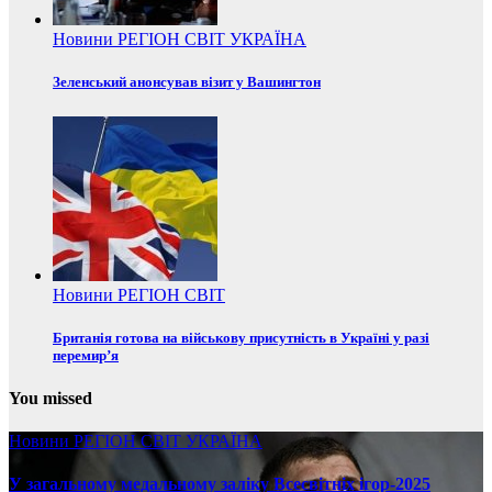
Новини
РЕГІОН
СВІТ
УКРАЇНА
Зеленський анонсував візит у Вашингтон
Новини
РЕГІОН
СВІТ
Британія готова на військову присутність в Україні у разі
перемир’я
You missed
Новини
РЕГІОН
СВІТ
УКРАЇНА
У загальному медальному заліку Всесвітніх ігор-2025