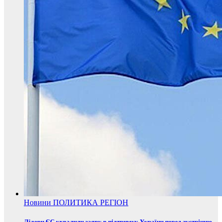
Новини
ПОЛИТИКА
РЕГІОН
Лідери ЄС ухвалили заяву в підтримку України перед зустріччю