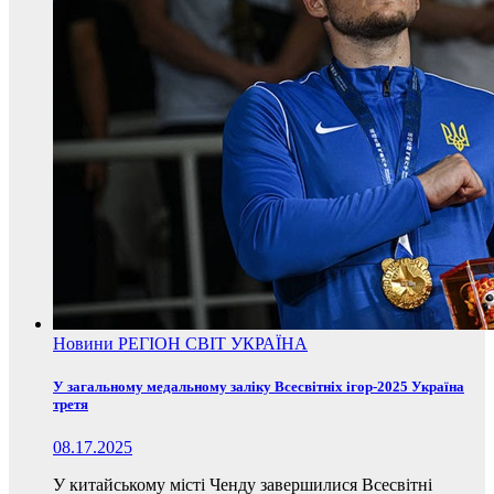
Новини
РЕГІОН
СВІТ
УКРАЇНА
У загальному медальному заліку Всесвітніх ігор-2025 Україна
третя
08.17.2025
У китайському місті Ченду завершилися Всесвітні