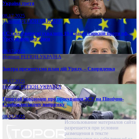
Україна третя
08.17.2025
Новини
РЕГІОН
УКРАЇНА
ЄС вже у вересні ухвалить 19-й ракет санкцій проти рф, –
Урсула фон дер Ляєн
08.17.2025
Новини
РЕГІОН
УКРАЇНА
Завтра презентуємо план дій Уряду, – Свириденко
08.17.2025
Новини
РЕГІОН
УКРАЇНА
Генштаб повідомив про просування ЗСУ на Північно-
Слобожанському напрямку
08.17.2025
Использование материалов сайта
разрешается при условии
размещения в тексте
гиперссылки на сайт topor.od.ua,