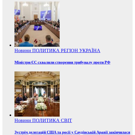
Новини
ПОЛИТИКА
РЕГІОН
УКРАЇНА
Міністри ЄС схвалили створення трибуналу проти РФ
Новини
ПОЛИТИКА
СВІТ
Зустріч делегацій США та росії у Саудівській Аравії закінчилася