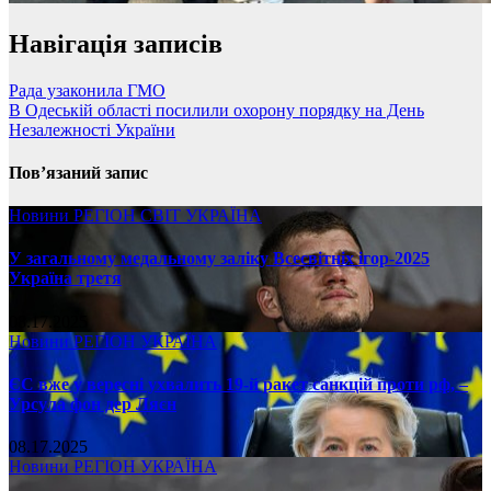
Навігація записів
Рада узаконила ГМО
В Одеській області посилили охорону порядку на День
Незалежності України
Пов’язаний запис
Новини
РЕГІОН
СВІТ
УКРАЇНА
У загальному медальному заліку Всесвітніх ігор-2025
Україна третя
08.17.2025
Новини
РЕГІОН
УКРАЇНА
ЄС вже у вересні ухвалить 19-й ракет санкцій проти рф, –
Урсула фон дер Ляєн
08.17.2025
Новини
РЕГІОН
УКРАЇНА